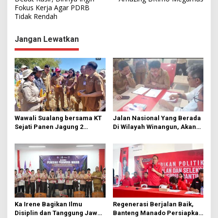
Fokus Kerja Agar PDRB
v
Tidak Rendah
i
g
Jangan Lewatkan
a
s
i
p
o
s
Wawali Sualang bersama KT
Jalan Nasional Yang Berada
Sejati Panen Jagung 2
Di Wilayah Winangun, Akan
Hektare di Paniki Bawah
Segera Diperbaiki Oleh BPJN
Ka Irene Bagikan Ilmu
Regenerasi Berjalan Baik,
Disiplin dan Tanggung Jawab
Banteng Manado Persiapkan