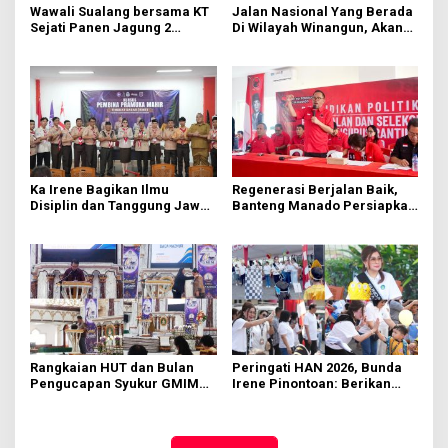
Wawali Sualang bersama KT
Jalan Nasional Yang Berada
Sejati Panen Jagung 2
Di Wilayah Winangun, Akan
Hektare di Paniki Bawah
Segera Diperbaiki Oleh BPJN
Ka Irene Bagikan Ilmu
Regenerasi Berjalan Baik,
Disiplin dan Tanggung Jawab
Banteng Manado Persiapkan
di KMD Kwartir Cabang
562 Kader Turun ke Akar
Manado
Rumput
Rangkaian HUT dan Bulan
Peringati HAN 2026, Bunda
Pengucapan Syukur GMIM
Irene Pinontoan: Berikan
Syalom Karombasan
Ruang Bagi Anak untuk
Dimulai, Pandelaki:
Tampil Percaya Diri
Kemuliaan Hanya Bagi
Tuhan Yesus