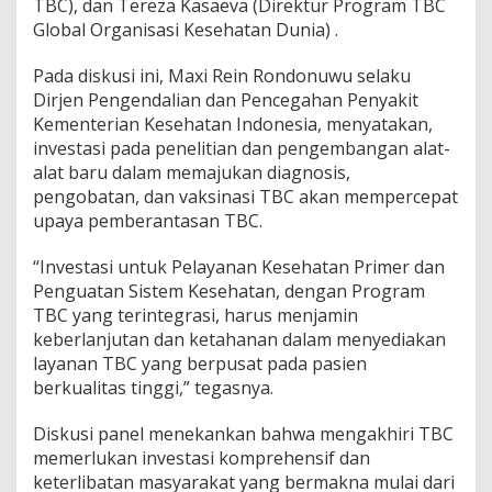
TBC), dan Tereza Kasaeva (Direktur Program TBC
m
Global Organisasi Kesehatan Dunia) .
b
e
Pada diskusi ini, Maxi Rein Rondonuwu selaku
r
a
Dirjen Pengendalian dan Pencegahan Penyakit
n
Kementerian Kesehatan Indonesia, menyatakan,
t
investasi pada penelitian dan pengembangan alat-
a
alat baru dalam memajukan diagnosis,
s
pengobatan, dan vaksinasi TBC akan mempercepat
T
B
upaya pemberantasan TBC.
C
“Investasi untuk Pelayanan Kesehatan Primer dan
Penguatan Sistem Kesehatan, dengan Program
TBC yang terintegrasi, harus menjamin
keberlanjutan dan ketahanan dalam menyediakan
layanan TBC yang berpusat pada pasien
berkualitas tinggi,” tegasnya.
Diskusi panel menekankan bahwa mengakhiri TBC
memerlukan investasi komprehensif dan
keterlibatan masyarakat yang bermakna mulai dari