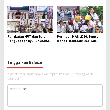
di KMD Kwartir Cabang
562 Kader Turun ke Akar
Manado
Rumput
Rangkaian HUT dan Bulan
Peringati HAN 2026, Bunda
Pengucapan Syukur GMIM
Irene Pinontoan: Berikan
Syalom Karombasan
Ruang Bagi Anak untuk
Dimulai, Pandelaki:
Tampil Percaya Diri
Kemuliaan Hanya Bagi
Tuhan Yesus
Tinggalkan Balasan
Alamat email Anda tidak akan dipublikasikan.
Ruas yang wajib
ditandai
*