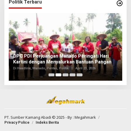
Politik Terbaru
I
DPC PDI Perjuangan Manado Peringati Hari
T
Kartini dengan Menyalurkan Bantuan Pangan
I
Di
Di Headline, Manado, Pentas, Politik
|
April 23, 2026
20
PT. Sumber Kamang Abadi
© 2025 - By :
Megahmark
Privacy Police
Indeks Berita