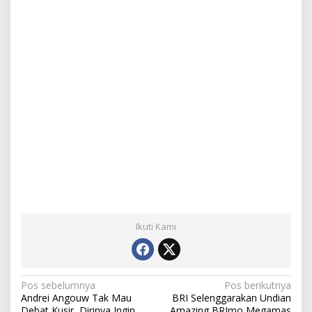
Ikuti Kami
N
Pos sebelumnya
Pos berikutnya
Andrei Angouw Tak Mau
BRI Selenggarakan Undian
a
Debat Kusir, Dirinya Ingin
Amazing BRImo Megamas