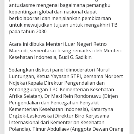
d
antusiasme mengenai bagaimana pemangku
o
kepentingan global dan nasional dapat
n
berkolaborasi dan menjalankan pembicaraan
u
untuk mewujudkan tujuan untuk mengakhiri TB
w
pada tahun 2030.
u
P
a
Acara ini dibuka Menteri Luar Negeri Retno
p
Marsudi, sementara closing remarks oleh Menteri
a
Kesehatan Indonesia, Budi G. Sadikin.
r
k
a
Sedangkan diskusi panel dimoderatori Nurul
n
Luntungan, Ketua Yayasan STPI, bersama Norbert
C
Ndjeka (Kepala Direktur Pengendalian dan
a
Penanggulangan TBC Kementerian Kesehatan
r
Afrika Selatan), Dr Maxi Rein Rondonuwu (Dirjen
a
C
Pengendalian dan Pencegahan Penyakit
e
Kementerian Kesehatan Indonesia), Katarzyna
p
Drążek-Laskowska (Direktur Biro Kerjasama
a
Internasional dari Kementerian Kesehatan
t
M
Polandia), Timur Abdullaev (Anggota Dewan Orang
e