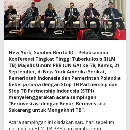
g
g
i
T
u
b
e
r
k
u
New York, Sumber Berita ID – Pelaksanaan
l
Konferensi Tingkat Tinggi Tuberkulosis (HLM
o
TB) Majelis Umum PBB (UN GA) ke-78, Kamis, 21
s
September, di New York Amerika Serikat,
i
s
Pemerintah Indonesia dan Pemerintah Polandia
,
bekerja sama dengan Stop TB Partnership dan
d
Stop TB Partnership Indonesia (STPI)
r
menyelenggarakan acara sampingan
M
a
“Berinvestasi dengan Benar, Berinvestasi
x
Sekarang untuk Mengakhiri TB”.
i
R
Acara sampingan ini diadakan satu hari sebelum
o
pertemuan HLM TB PBB dan membangun
n