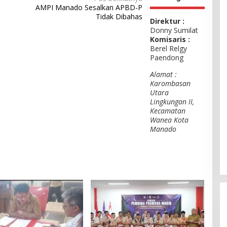
AMPI Manado Sesalkan APBD-P
Tidak Dibahas
Direktur :
Donny Sumilat
Komisaris :
Berel Relgy
Paendong
Alamat :
Karombasan
Utara
Lingkungan II,
Kecamatan
Wanea Kota
Manado