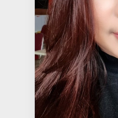
k
y
a
t
J
a
d
i
P
r
i
o
r
i
t
a
s
D
a
l
a
m
P
e
r