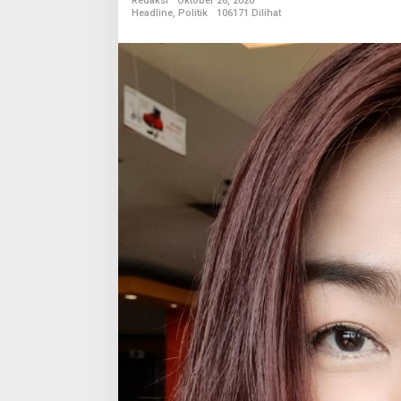
Redaksi
Oktober 26, 2020
n
Headline
,
Politik
106171 Dilihat
a
d
o
P
a
s
t
i
k
a
n
K
e
p
e
n
t
i
n
g
a
n
R
a