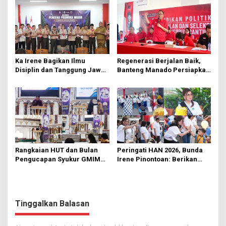
Ka Irene Bagikan Ilmu
Regenerasi Berjalan Baik,
Disiplin dan Tanggung Jawab
Banteng Manado Persiapkan
di KMD Kwartir Cabang
562 Kader Turun ke Akar
Manado
Rumput
Rangkaian HUT dan Bulan
Peringati HAN 2026, Bunda
Pengucapan Syukur GMIM
Irene Pinontoan: Berikan
Syalom Karombasan
Ruang Bagi Anak untuk
Dimulai, Pandelaki:
Tampil Percaya Diri
Kemuliaan Hanya Bagi
Tuhan Yesus
Tinggalkan Balasan