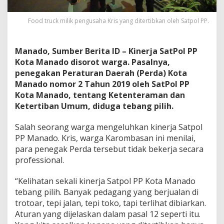
e
h
Food truck milik pengusaha Kris yang ditertibkan oleh Satpol PP.
S
a
t
Manado, Sumber Berita ID – Kinerja SatPol PP
P
o
Kota Manado disorot warga. Pasalnya,
l
penegakan Peraturan Daerah (Perda) Kota
P
Manado nomor 2 Tahun 2019 oleh SatPol PP
P
Kota Manado, tentang Ketenteraman dan
M
a
Ketertiban Umum, diduga tebang pilih.
n
a
Salah seorang warga mengeluhkan kinerja Satpol
d
PP Manado. Kris, warga Karombasan ini menilai,
o
para penegak Perda tersebut tidak bekerja secara
D
i
professional.
d
u
“Kelihatan sekali kinerja Satpol PP Kota Manado
g
tebang pilih. Banyak pedagang yang berjualan di
a
trotoar, tepi jalan, tepi toko, tapi terlihat dibiarkan.
T
e
Aturan yang dijelaskan dalam pasal 12 seperti itu.
b