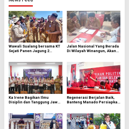
Wawali Sualang bersama KT
Jalan Nasional Yang Berada
Sejati Panen Jagung 2
Di Wilayah Winangun, Akan
Hektare di Paniki Bawah
Segera Diperbaiki Oleh BPJN
Ka Irene Bagikan Ilmu
Regenerasi Berjalan Baik,
Disiplin dan Tanggung Jawab
Banteng Manado Persiapkan
di KMD Kwartir Cabang
562 Kader Turun ke Akar
Manado
Rumput