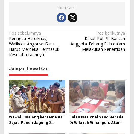
Ikuti Kami
N
Pos sebelumnya
Pos berikutnya
Peringati Hardiknas,
Kasat Pol PP Bantah
a
Walikota Angouw: Guru
Anggota Tebang Pilih dalam
Harus Merdeka Termasuk
Melakukan Penertiban
v
Kesejahteraannya
i
g
Jangan Lewatkan
a
s
i
p
o
s
Wawali Sualang bersama KT
Jalan Nasional Yang Berada
Sejati Panen Jagung 2
Di Wilayah Winangun, Akan
Hektare di Paniki Bawah
Segera Diperbaiki Oleh BPJN