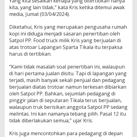
Yang kita sesalkan kenapa yang ditertibkan hanya
a
kita, yang lain tidak,” kata Kris ketika ditemui awak
n
media, Jumat (03/04/2024).
g
P
i
Diketahui, Kris yang merupakan pengusaha rumah
l
kopi ini diduga menjadi sasaran penertiban oleh
i
Satpol PP. Food truck milik Kris yang berjualan di
h
atas trotoar Lapangan Sparta Tikala itu terpaksa
harus di tertibkan.
“Kami tidak masalah soal penertiban ini, walaupun
di hari pertama jualan disitu. Tapi di lapangan yang
terjadi, masih banyak sekali penjual dan pedagang
berjualan diatas trotoar namun terkesan dibiarkan
oleh Satpol PP. Bahkan, sejumlah pedagang di
pinggir jalan di seputaran Tikala terus berjualan,
walaupun truk berisikan anggota Satpol PP sedang
melintas. Ini kan namanya tebang pilih. Pasal 12 itu
tidak diberlakukan semua,” ujar Kris.
Kris juga mencontohkan para pedagang di depan