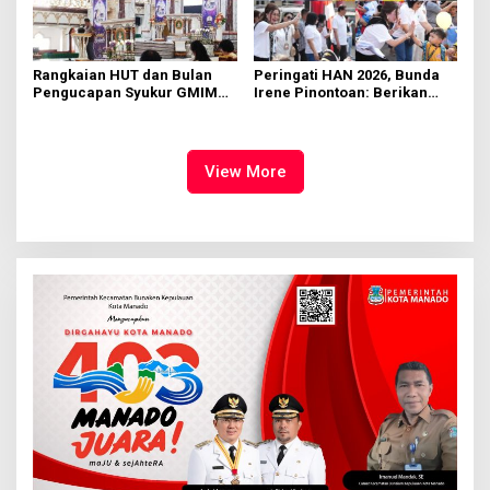
Rangkaian HUT dan Bulan
Peringati HAN 2026, Bunda
Pengucapan Syukur GMIM
Irene Pinontoan: Berikan
Syalom Karombasan
Ruang Bagi Anak untuk
Dimulai, Pandelaki:
Tampil Percaya Diri
Kemuliaan Hanya Bagi
Tuhan Yesus
View More