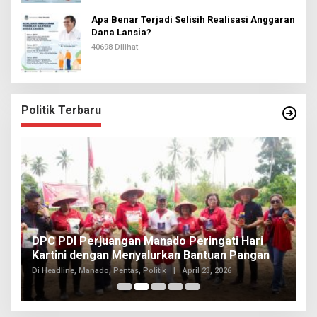
Apa Benar Terjadi Selisih Realisasi Anggaran
Dana Lansia?
40698 Dilihat
Politik Terbaru
I
DPC PDI Perjuangan Manado Peringati Hari
T
Kartini dengan Menyalurkan Bantuan Pangan
I
Di
Di Headline, Manado, Pentas, Politik
|
April 23, 2026
20