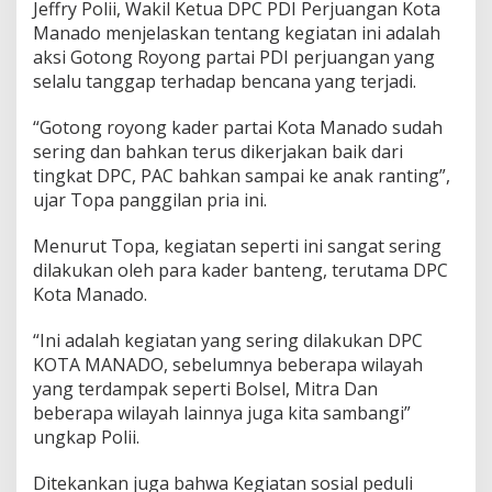
Jeffry Polii, Wakil Ketua DPC PDI Perjuangan Kota
a
Manado menjelaskan tentang kegiatan ini adalah
d
o
aksi Gotong Royong partai PDI perjuangan yang
S
selalu tanggap terhadap bencana yang terjadi.
a
l
“Gotong royong kader partai Kota Manado sudah
u
sering dan bahkan terus dikerjakan baik dari
r
k
tingkat DPC, PAC bahkan sampai ke anak ranting”,
a
ujar Topa panggilan pria ini.
n
B
Menurut Topa, kegiatan seperti ini sangat sering
a
dilakukan oleh para kader banteng, terutama DPC
n
t
Kota Manado.
u
a
“Ini adalah kegiatan yang sering dilakukan DPC
n
KOTA MANADO, sebelumnya beberapa wilayah
U
yang terdampak seperti Bolsel, Mitra Dan
n
t
beberapa wilayah lainnya juga kita sambangi”
u
ungkap Polii.
k
K
Ditekankan juga bahwa Kegiatan sosial peduli
o