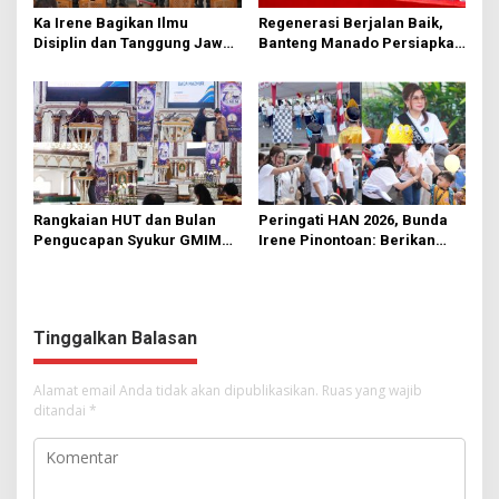
Ka Irene Bagikan Ilmu
Regenerasi Berjalan Baik,
Disiplin dan Tanggung Jawab
Banteng Manado Persiapkan
di KMD Kwartir Cabang
562 Kader Turun ke Akar
Manado
Rumput
Rangkaian HUT dan Bulan
Peringati HAN 2026, Bunda
Pengucapan Syukur GMIM
Irene Pinontoan: Berikan
Syalom Karombasan
Ruang Bagi Anak untuk
Dimulai, Pandelaki:
Tampil Percaya Diri
Kemuliaan Hanya Bagi
Tuhan Yesus
Tinggalkan Balasan
Alamat email Anda tidak akan dipublikasikan.
Ruas yang wajib
ditandai
*