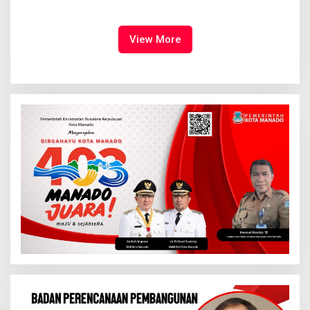
Syalom Karombasan
Ruang Bagi Anak untuk
Dimulai, Pandelaki:
Tampil Percaya Diri
Kemuliaan Hanya Bagi
Tuhan Yesus
View More