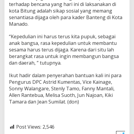
terhadap bencana yang hari ini di laksanakan di
r
b
kota Bitung adalah sikap sosial yang memang
a
senantiasa dijaga oleh para kader Banteng di Kota
n
Manado.
B
e
“Kepedulian ini harus terus kita pupuk, sebagai
n
c
anak bangsa, rasa kepedulian untuk membantu
a
sesama harus terus dijaga. Karena dari situ lah
n
berangkat rasa untuk ingin membangun bangsa
a
dan daerah, ” tutupnya.
B
i
t
Ikut hadir dalam penyerahan bantuan kali ini para
u
Pengurus DPC Astrid Kumentas, Vice Kainage,
n
Sonny Walangare, Stenly Tamo, Fanny Mantali,
g
Allen Rantebua, Melisa Suoth, Jun Najoan, Kiki
Tamara dan Jean Sumilat. (don)
Post Views:
2,546