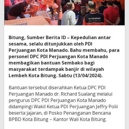
p
e
d
u
l
i
a
Bitung, Sumber Berita ID – Kepedulian antar
n
sesama, selalu ditunjukkan oleh PDI
,
Perjuangan Kota Manado. Bahu membahu, para
P
D
personel DPC PDI Perjuangan Kota Manado
I
membagikan bantuan Sembako bagi
P
masyarakat terdampak banjir di wilayah
e
Lembeh Kota Bitung. Sabtu (13/04/2024).
r
j
u
Bantuan tersebut diserahkan Ketua DPC PDI
a
Perjuangan Manado dr. Richard Sualang melalui
n
pengurus DPC PDI Perjuangan Kota Manado
g
didampingi Wakil Ketua PDI Perjuangan Jeffry Polii
a
n
beserta jajaran, di Posko Penanganan Bencana
M
BPBD Kota Bitung – Kantor Wali Kota Bitung.
a
n