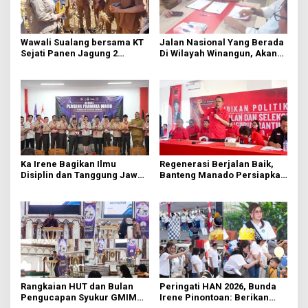
Wawali Sualang bersama KT
Jalan Nasional Yang Berada
Sejati Panen Jagung 2
Di Wilayah Winangun, Akan
Hektare di Paniki Bawah
Segera Diperbaiki Oleh BPJN
Ka Irene Bagikan Ilmu
Regenerasi Berjalan Baik,
Disiplin dan Tanggung Jawab
Banteng Manado Persiapkan
di KMD Kwartir Cabang
562 Kader Turun ke Akar
Manado
Rumput
Rangkaian HUT dan Bulan
Peringati HAN 2026, Bunda
Pengucapan Syukur GMIM
Irene Pinontoan: Berikan