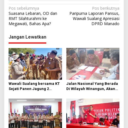
N
Pos sebelumnya
Pos berikutnya
Suasana Lebaran, OD dan
Paripurna Laporan Pansus,
a
RMT Silahturahmi ke
Wawali Sualang Apresiasi
Megawati, Bahas Apa?
DPRD Manado
v
i
Jangan Lewatkan
g
a
s
i
p
o
Wawali Sualang bersama KT
Jalan Nasional Yang Berada
s
Sejati Panen Jagung 2
Di Wilayah Winangun, Akan
Hektare di Paniki Bawah
Segera Diperbaiki Oleh BPJN