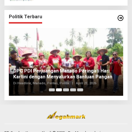
Politik Terbaru
I
DPC PDI Perjuangan Manado Peringati Hari
T
Kartini dengan Menyalurkan Bantuan Pangan
I
Di
Di Headline, Manado, Pentas, Politik
|
April 23, 2026
20