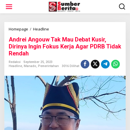
L
e
w
a
t
i
Homepage
/
Headline
A
k
n
Andrei Angouw Tak Mau Debat Kusir,
e
d
k
r
Dirinya Ingin Fokus Kerja Agar PDRB Tidak
o
e
Rendah
n
i
t
A
Redaksi
September 25, 2023
e
n
Headline
,
Manado
,
Pemerintahan
3016 Dilihat
n
g
o
u
w
T
a
k
M
a
u
D
e