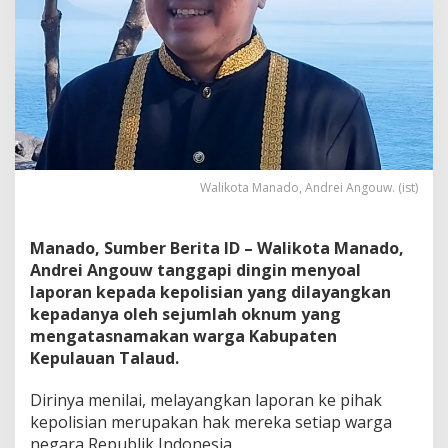
b
a
t
K
u
s
i
r
,
D
Walikota Manado, Andrei Angouw. (ist)
i
r
i
n
Manado, Sumber Berita ID – Walikota Manado,
y
Andrei Angouw tanggapi dingin menyoal
a
laporan kepada kepolisian yang dilayangkan
I
kepadanya oleh sejumlah oknum yang
n
mengatasnamakan warga Kabupaten
g
i
Kepulauan Talaud.
n
F
Dirinya menilai, melayangkan laporan ke pihak
o
kepolisian merupakan hak mereka setiap warga
k
negara Republik Indonesia.
u