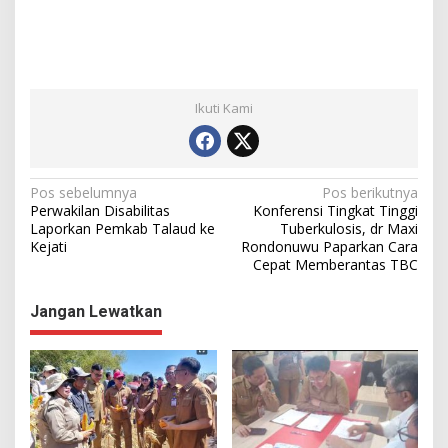
Ikuti Kami
N
Pos sebelumnya
Pos berikutnya
Perwakilan Disabilitas
Konferensi Tingkat Tinggi
a
Laporkan Pemkab Talaud ke
Tuberkulosis, dr Maxi
Kejati
Rondonuwu Paparkan Cara
v
Cepat Memberantas TBC
i
g
Jangan Lewatkan
a
s
i
p