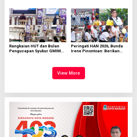
di KMD Kwartir Cabang
562 Kader Turun ke Akar
Manado
Rumput
Rangkaian HUT dan Bulan
Peringati HAN 2026, Bunda
Pengucapan Syukur GMIM
Irene Pinontoan: Berikan
Syalom Karombasan
Ruang Bagi Anak untuk
Dimulai, Pandelaki:
Tampil Percaya Diri
Kemuliaan Hanya Bagi
Tuhan Yesus
View More