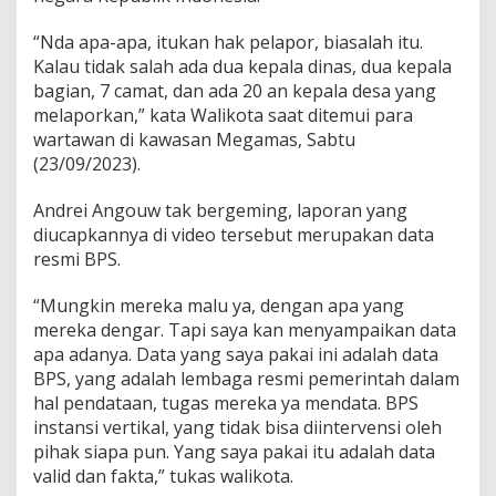
s
K
“Nda apa-apa, itukan hak pelapor, biasalah itu.
e
Kalau tidak salah ada dua kepala dinas, dua kepala
r
bagian, 7 camat, dan ada 20 an kepala desa yang
j
melaporkan,” kata Walikota saat ditemui para
a
A
wartawan di kawasan Megamas, Sabtu
g
(23/09/2023).
a
r
Andrei Angouw tak bergeming, laporan yang
P
diucapkannya di video tersebut merupakan data
D
R
resmi BPS.
B
T
“Mungkin mereka malu ya, dengan apa yang
i
mereka dengar. Tapi saya kan menyampaikan data
d
apa adanya. Data yang saya pakai ini adalah data
a
k
BPS, yang adalah lembaga resmi pemerintah dalam
R
hal pendataan, tugas mereka ya mendata. BPS
e
instansi vertikal, yang tidak bisa diintervensi oleh
n
pihak siapa pun. Yang saya pakai itu adalah data
d
a
valid dan fakta,” tukas walikota.
h