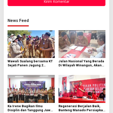
News Feed
Wawali Sualang bersama KT
Jalan Nasional Yang Berada
Sejati Panen Jagung 2
Di Wilayah Winangun, Akan
Hektare di Paniki Bawah
Segera Diperbaiki Oleh BPJN
Ka Irene Bagikan Ilmu
Regenerasi Berjalan Baik,
Disiplin dan Tanggung Jawab
Banteng Manado Persiapkan