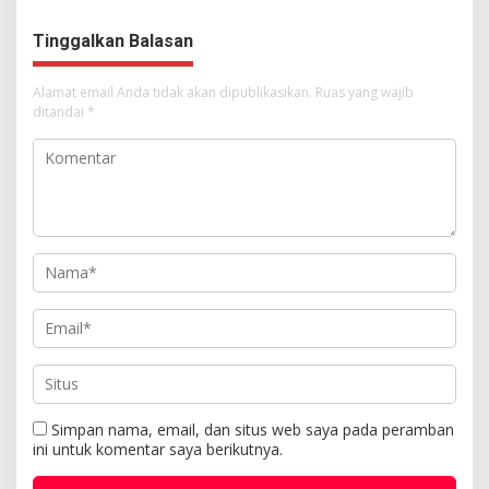
Kemuliaan Hanya Bagi
Tuhan Yesus
Tinggalkan Balasan
Alamat email Anda tidak akan dipublikasikan.
Ruas yang wajib
ditandai
*
Simpan nama, email, dan situs web saya pada peramban
ini untuk komentar saya berikutnya.