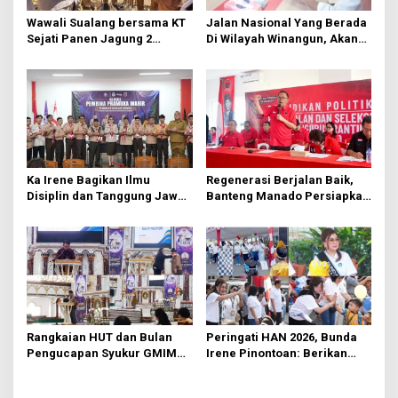
o
s
Wawali Sualang bersama KT
Jalan Nasional Yang Berada
Sejati Panen Jagung 2
Di Wilayah Winangun, Akan
Hektare di Paniki Bawah
Segera Diperbaiki Oleh BPJN
Ka Irene Bagikan Ilmu
Regenerasi Berjalan Baik,
Disiplin dan Tanggung Jawab
Banteng Manado Persiapkan
di KMD Kwartir Cabang
562 Kader Turun ke Akar
Manado
Rumput
Rangkaian HUT dan Bulan
Peringati HAN 2026, Bunda
Pengucapan Syukur GMIM
Irene Pinontoan: Berikan
Syalom Karombasan
Ruang Bagi Anak untuk
Dimulai, Pandelaki:
Tampil Percaya Diri