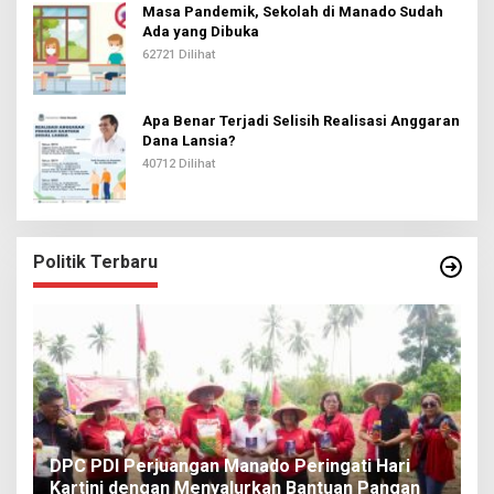
Masa Pandemik, Sekolah di Manado Sudah
Ada yang Dibuka
62721 Dilihat
Apa Benar Terjadi Selisih Realisasi Anggaran
Dana Lansia?
40712 Dilihat
Politik Terbaru
I
DPC PDI Perjuangan Manado Peringati Hari
T
Kartini dengan Menyalurkan Bantuan Pangan