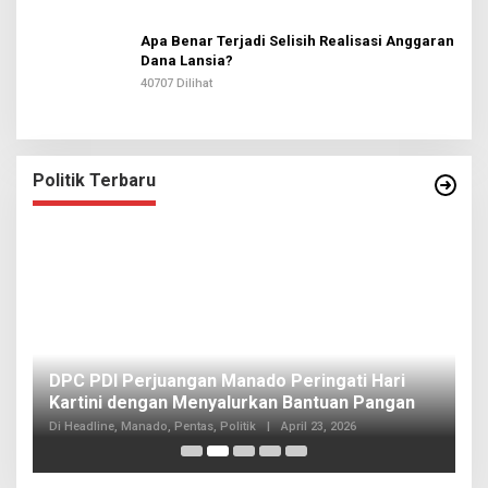
Apa Benar Terjadi Selisih Realisasi Anggaran
Dana Lansia?
40707 Dilihat
Politik Terbaru
I
DPC PDI Perjuangan Manado Peringati Hari
T
Kartini dengan Menyalurkan Bantuan Pangan
I
Di
Di Headline, Manado, Pentas, Politik
|
April 23, 2026
20