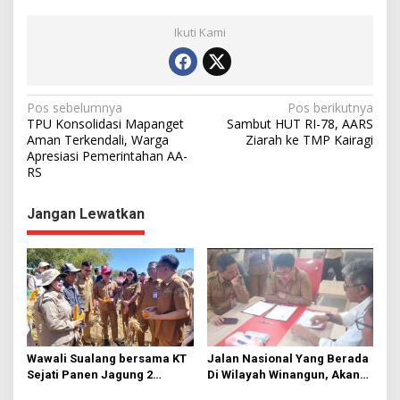
Ikuti Kami
N
Pos sebelumnya
Pos berikutnya
TPU Konsolidasi Mapanget
Sambut HUT RI-78, AARS
a
Aman Terkendali, Warga
Ziarah ke TMP Kairagi
Apresiasi Pemerintahan AA-
v
RS
i
g
Jangan Lewatkan
a
s
i
p
o
s
Wawali Sualang bersama KT
Jalan Nasional Yang Berada
Sejati Panen Jagung 2
Di Wilayah Winangun, Akan
Hektare di Paniki Bawah
Segera Diperbaiki Oleh BPJN