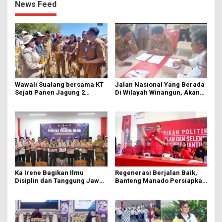
News Feed
Wawali Sualang bersama KT
Jalan Nasional Yang Berada
Sejati Panen Jagung 2
Di Wilayah Winangun, Akan
Hektare di Paniki Bawah
Segera Diperbaiki Oleh BPJN
Ka Irene Bagikan Ilmu
Regenerasi Berjalan Baik,
Disiplin dan Tanggung Jawab
Banteng Manado Persiapkan
di KMD Kwartir Cabang
562 Kader Turun ke Akar
Manado
Rumput