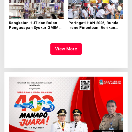
Rangkaian HUT dan Bulan
Peringati HAN 2026, Bunda
Pengucapan Syukur GMIM
Irene Pinontoan: Berikan
Syalom Karombasan
Ruang Bagi Anak untuk
Dimulai, Pandelaki:
Tampil Percaya Diri
Kemuliaan Hanya Bagi
Tuhan Yesus
View More