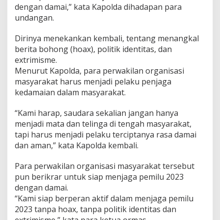
dengan damai,” kata Kapolda dihadapan para
0
2
undangan.
3
d
Dirinya menekankan kembali, tentang menangkal
e
berita bohong (hoax), politik identitas, dan
n
extrimisme.
g
a
Menurut Kapolda, para perwakilan organisasi
n
masyarakat harus menjadi pelaku penjaga
D
kedamaian dalam masyarakat.
a
m
“Kami harap, saudara sekalian jangan hanya
a
i
menjadi mata dan telinga di tengah masyarakat,
tapi harus menjadi pelaku terciptanya rasa damai
dan aman,” kata Kapolda kembali.
Para perwakilan organisasi masyarakat tersebut
pun berikrar untuk siap menjaga pemilu 2023
dengan damai.
“Kami siap berperan aktif dalam menjaga pemilu
2023 tanpa hoax, tanpa politik identitas dan
extrimisme,” kata para ketua ormas.