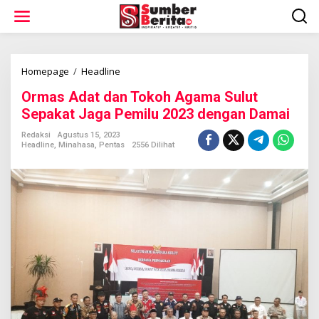
L
e
w
a
t
i
Homepage
/
Headline
O
k
r
Ormas Adat dan Tokoh Agama Sulut
e
m
k
a
Sepakat Jaga Pemilu 2023 dengan Damai
o
s
n
A
Redaksi
Agustus 15, 2023
t
Headline
,
Minahasa
,
Pentas
2556 Dilihat
d
e
a
n
t
d
a
n
T
o
k
o
h
A
g
a