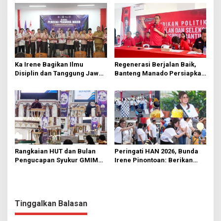
Ka Irene Bagikan Ilmu
Regenerasi Berjalan Baik,
Disiplin dan Tanggung Jawab
Banteng Manado Persiapkan
di KMD Kwartir Cabang
562 Kader Turun ke Akar
Manado
Rumput
Rangkaian HUT dan Bulan
Peringati HAN 2026, Bunda
Pengucapan Syukur GMIM
Irene Pinontoan: Berikan
Syalom Karombasan
Ruang Bagi Anak untuk
Dimulai, Pandelaki:
Tampil Percaya Diri
Kemuliaan Hanya Bagi
Tuhan Yesus
Tinggalkan Balasan