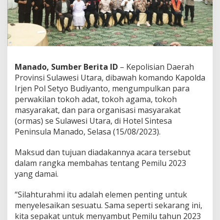
m
a
S
u
l
u
t
Manado, Sumber Berita ID
– Kepolisian Daerah
S
Provinsi Sulawesi Utara, dibawah komando Kapolda
e
p
Irjen Pol Setyo Budiyanto, mengumpulkan para
a
perwakilan tokoh adat, tokoh agama, tokoh
k
masyarakat, dan para organisasi masyarakat
a
(ormas) se Sulawesi Utara, di Hotel Sintesa
t
J
Peninsula Manado, Selasa (15/08/2023).
a
g
Maksud dan tujuan diadakannya acara tersebut
a
dalam rangka membahas tentang Pemilu 2023
P
yang damai.
e
m
i
“Silahturahmi itu adalah elemen penting untuk
l
menyelesaikan sesuatu. Sama seperti sekarang ini,
u
kita sepakat untuk menyambut Pemilu tahun 2023
2