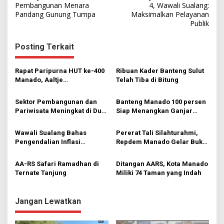
a
Pembangunan Menara
4, Wawali Sualang:
Pandang Gunung Tumpa
Maksimalkan Pelayanan
v
Publik
i
g
Posting Terkait
a
s
Rapat Paripurna HUT ke-400
Ribuan Kader Banteng Sulut
Manado, Aaltje
Telah Tiba di Bitung
i
Dondokambey Bacakan
Pencapaian AA-RS
p
Sektor Pembangunan dan
Banteng Manado 100 persen
Pariwisata Meningkat di Dua
Siap Menangkan Ganjar
o
Tahun Kepemimpinan AA-RS
Pranowo Sebagai Presiden
s
Wawali Sualang Bahas
Pererat Tali Silahturahmi,
Pengendalian Inflasi
Repdem Manado Gelar Buka
Bersama Mendagri
Puasa Bersama Nelayan
AA-RS Safari Ramadhan di
Ditangan AARS, Kota Manado
Ternate Tanjung
Miliki 74 Taman yang Indah
Jangan Lewatkan