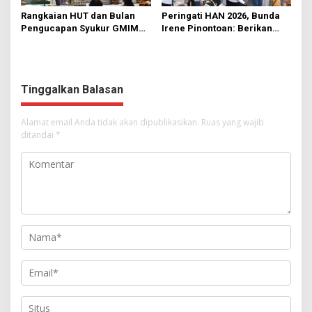
Rangkaian HUT dan Bulan
Peringati HAN 2026, Bunda
Pengucapan Syukur GMIM
Irene Pinontoan: Berikan
Syalom Karombasan
Ruang Bagi Anak untuk
Dimulai, Pandelaki:
Tampil Percaya Diri
Kemuliaan Hanya Bagi
Tuhan Yesus
Tinggalkan Balasan
Alamat email Anda tidak akan dipublikasikan.
Ruas yang wajib
ditandai
*