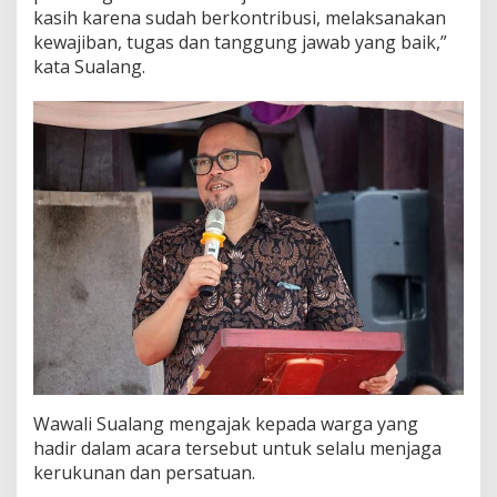
n
kasih karena sudah berkontribusi, melaksanakan
g
kewajiban, tugas dan tanggung jawab yang baik,”
u
kata Sualang.
n
K
o
t
a
M
a
n
a
d
o
Wawali Sualang mengajak kepada warga yang
hadir dalam acara tersebut untuk selalu menjaga
kerukunan dan persatuan.