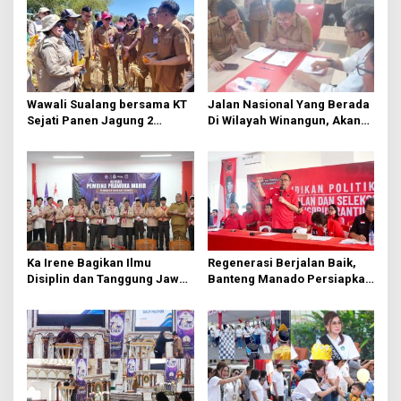
Wawali Sualang bersama KT
Jalan Nasional Yang Berada
Sejati Panen Jagung 2
Di Wilayah Winangun, Akan
Hektare di Paniki Bawah
Segera Diperbaiki Oleh BPJN
Ka Irene Bagikan Ilmu
Regenerasi Berjalan Baik,
Disiplin dan Tanggung Jawab
Banteng Manado Persiapkan
di KMD Kwartir Cabang
562 Kader Turun ke Akar
Manado
Rumput