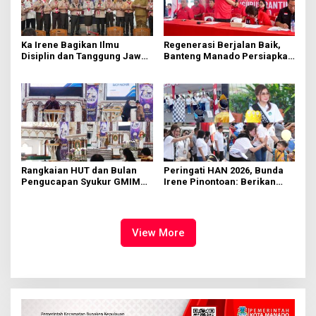
Ka Irene Bagikan Ilmu
Regenerasi Berjalan Baik,
Disiplin dan Tanggung Jawab
Banteng Manado Persiapkan
di KMD Kwartir Cabang
562 Kader Turun ke Akar
Manado
Rumput
Rangkaian HUT dan Bulan
Peringati HAN 2026, Bunda
Pengucapan Syukur GMIM
Irene Pinontoan: Berikan
Syalom Karombasan
Ruang Bagi Anak untuk
Dimulai, Pandelaki:
Tampil Percaya Diri
Kemuliaan Hanya Bagi
Tuhan Yesus
View More