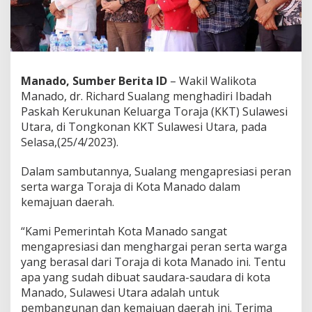
s
i
P
e
r
a
Manado, Sumber Berita ID
– Wakil Walikota
n
Manado, dr. Richard Sualang menghadiri Ibadah
S
e
Paskah Kerukunan Keluarga Toraja (KKT) Sulawesi
r
Utara, di Tongkonan KKT Sulawesi Utara, pada
t
Selasa,(25/4/2023).
a
K
Dalam sambutannya, Sualang mengapresiasi peran
K
T
serta warga Toraja di Kota Manado dalam
D
kemajuan daerah.
a
l
“Kami Pemerintah Kota Manado sangat
a
mengapresiasi dan menghargai peran serta warga
m
M
yang berasal dari Toraja di kota Manado ini. Tentu
e
apa yang sudah dibuat saudara-saudara di kota
m
Manado, Sulawesi Utara adalah untuk
b
pembangunan dan kemajuan daerah ini. Terima
a