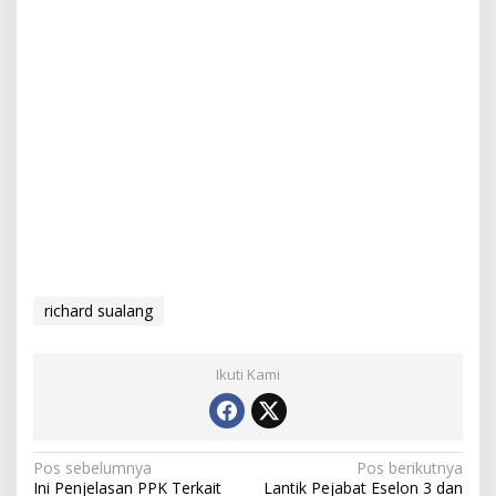
richard sualang
Ikuti Kami
N
Pos sebelumnya
Pos berikutnya
Ini Penjelasan PPK Terkait
Lantik Pejabat Eselon 3 dan