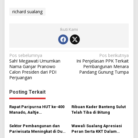
richard sualang
Ikuti Kami
N
Pos sebelumnya
Pos berikutnya
Sah! Megawati Umumkan
Ini Penjelasan PPK Terkait
a
Nama Ganjar Pranowo
Pembangunan Menara
Calon Presiden dari PDI
Pandang Gunung Tumpa
v
Perjuangan
i
g
Posting Terkait
a
s
Rapat Paripurna HUT ke-400
Ribuan Kader Banteng Sulut
Manado, Aaltje
Telah Tiba di Bitung
i
Dondokambey Bacakan
Pencapaian AA-RS
p
Sektor Pembangunan dan
Wawali Sualang Apresiasi
Pariwisata Meningkat di Dua
Peran Serta KKT Dalam
o
Tahun Kepemimpinan AA-RS
Membangun Kota Manado