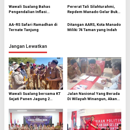
s
Wawali Sualang Bahas
Pererat Tali Silahturahmi,
Pengendalian Inflasi
Repdem Manado Gelar Buka
Bersama Mendagri
Puasa Bersama Nelayan
AA-RS Safari Ramadhan di
Ditangan AARS, Kota Manado
Ternate Tanjung
Miliki 74 Taman yang Indah
Jangan Lewatkan
Wawali Sualang bersama KT
Jalan Nasional Yang Berada
Sejati Panen Jagung 2
Di Wilayah Winangun, Akan
Hektare di Paniki Bawah
Segera Diperbaiki Oleh BPJN