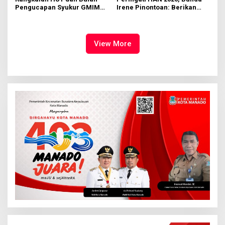
Pengucapan Syukur GMIM
Irene Pinontoan: Berikan
Syalom Karombasan
Ruang Bagi Anak untuk
Dimulai, Pandelaki:
Tampil Percaya Diri
Kemuliaan Hanya Bagi
Tuhan Yesus
View More