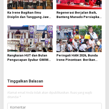
Ka Irene Bagikan Ilmu
Regenerasi Berjalan Baik,
Disiplin dan Tanggung Jawab
Banteng Manado Persiapkan
di KMD Kwartir Cabang
562 Kader Turun ke Akar
Manado
Rumput
Rangkaian HUT dan Bulan
Peringati HAN 2026, Bunda
Pengucapan Syukur GMIM
Irene Pinontoan: Berikan
Syalom Karombasan
Ruang Bagi Anak untuk
Dimulai, Pandelaki:
Tampil Percaya Diri
Kemuliaan Hanya Bagi
Tuhan Yesus
Tinggalkan Balasan
Alamat email Anda tidak akan dipublikasikan.
Ruas yang wajib
ditandai
*