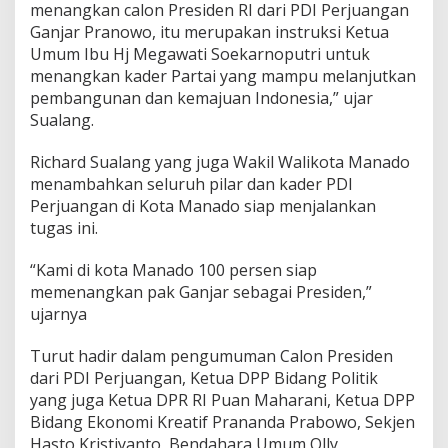
menangkan calon Presiden RI dari PDI Perjuangan
o
Ganjar Pranowo, itu merupakan instruksi Ketua
w
o
Umum Ibu Hj Megawati Soekarnoputri untuk
S
menangkan kader Partai yang mampu melanjutkan
e
pembangunan dan kemajuan Indonesia,” ujar
b
Sualang.
a
g
a
Richard Sualang yang juga Wakil Walikota Manado
i
menambahkan seluruh pilar dan kader PDI
P
Perjuangan di Kota Manado siap menjalankan
r
tugas ini.
e
s
i
“Kami di kota Manado 100 persen siap
d
memenangkan pak Ganjar sebagai Presiden,”
e
ujarnya
n
Turut hadir dalam pengumuman Calon Presiden
dari PDI Perjuangan, Ketua DPP Bidang Politik
yang juga Ketua DPR RI Puan Maharani, Ketua DPP
Bidang Ekonomi Kreatif Prananda Prabowo, Sekjen
Hasto Kristiyanto, Bendahara Umum Olly