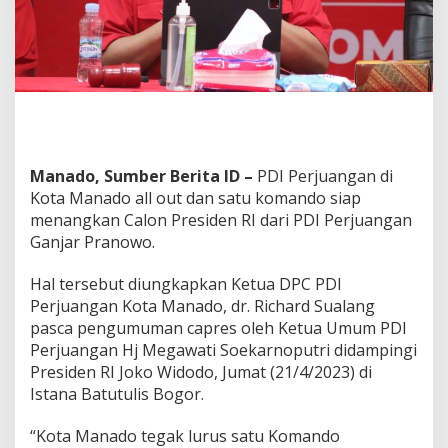
e
n
S
i
a
p
M
e
n
Manado, Sumber Berita ID –
PDI Perjuangan di
a
n
Kota Manado all out dan satu komando siap
g
menangkan Calon Presiden RI dari PDI Perjuangan
k
Ganjar Pranowo.
a
n
Hal tersebut diungkapkan Ketua DPC PDI
G
a
Perjuangan Kota Manado, dr. Richard Sualang
n
pasca pengumuman capres oleh Ketua Umum PDI
j
Perjuangan Hj Megawati Soekarnoputri didampingi
a
Presiden RI Joko Widodo, Jumat (21/4/2023) di
r
P
Istana Batutulis Bogor.
r
a
“Kota Manado tegak lurus satu Komando
n