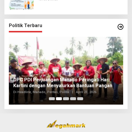
Politik Terbaru
I
DPC PDI Perjuangan Manado Peringati Hari
T
Kartini dengan Menyalurkan Bantuan Pangan
I
Di
Di Headline, Manado, Pentas, Politik
|
April 23, 2026
20