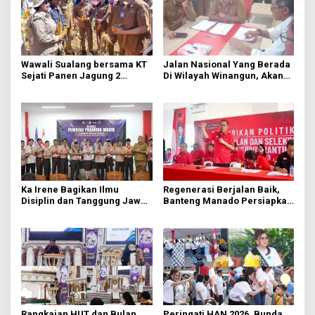
Wawali Sualang bersama KT
Jalan Nasional Yang Berada
Sejati Panen Jagung 2
Di Wilayah Winangun, Akan
Hektare di Paniki Bawah
Segera Diperbaiki Oleh BPJN
Ka Irene Bagikan Ilmu
Regenerasi Berjalan Baik,
Disiplin dan Tanggung Jawab
Banteng Manado Persiapkan
di KMD Kwartir Cabang
562 Kader Turun ke Akar
Manado
Rumput
Rangkaian HUT dan Bulan
Peringati HAN 2026, Bunda