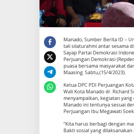
n
a
d
o
G
e
l
Manado, Sumber Berita ID – Un
a
tali silaturahmi antar sesama di
r
Sayap Partai Demokrasi Indon
B
u
Perjuangan Demokrasi (Repde
k
puasa bersama masyarakat dan
a
Maasing. Sabtu,(15/4/2023).
P
u
Ketua DPC PDI Perjuangan Kot
a
s
Wali Kota Manado dr. Richard
a
menyampaikan, kegiatan yang 
B
Manado ini tentunya sesuai de
e
Perjuangan Ibu Megawati Soek
r
s
a
“Kita harus berbagi dengan masy
m
Bakti sosial yang dilaksanaka
a