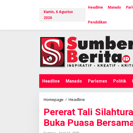
L
e
Headline
Manado
Par
Kamis, 6 Agustus
w
a
2026
Pendidikan
t
i
k
e
k
o
n
t
e
n
Headline
Manado
Parlemen
Politik
Homepage
/
Headline
P
e
Pererat Tali Silaht
r
e
Buka Puasa Bersama
r
a
t