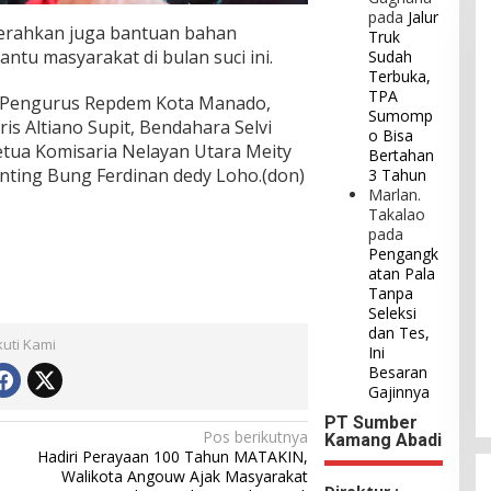
pada
Jalur
serahkan juga bantuan bahan
Truk
u masyarakat di bulan suci ini.
Sudah
Terbuka,
TPA
h Pengurus Repdem Kota Manado,
Sumomp
is Altiano Supit, Bendahara Selvi
o Bisa
etua Komisaria Nelayan Utara Meity
Bertahan
inting Bung Ferdinan dedy Loho.(don)
3 Tahun
Marlan.
Takalao
pada
Pengangk
atan Pala
Tanpa
Seleksi
dan Tes,
kuti Kami
Ini
Besaran
Gajinnya
PT Sumber
Pos berikutnya
Kamang Abadi
Hadiri Perayaan 100 Tahun MATAKIN,
Walikota Angouw Ajak Masyarakat