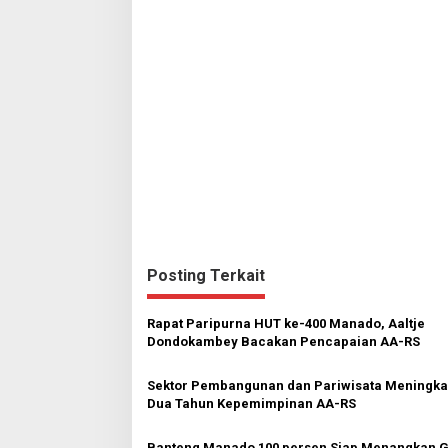
v
i
g
a
s
i
p
o
s
Posting Terkait
Rapat Paripurna HUT ke-400 Manado, Aaltje
Dondokambey Bacakan Pencapaian AA-RS
Sektor Pembangunan dan Pariwisata Meningkat
Dua Tahun Kepemimpinan AA-RS
Banteng Manado 100 persen Siap Menangkan G