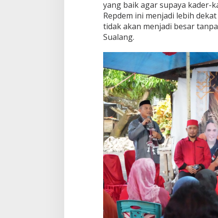
yang baik agar supaya kader-k
N
Repdem ini menjadi lebih deka
e
tidak akan menjadi besar tanp
l
a
Sualang.
y
a
n