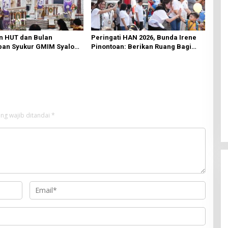
n HUT dan Bulan
Peringati HAN 2026, Bunda Irene
an Syukur GMIM Syalom
Pinontoan: Berikan Ruang Bagi
an Dimulai, Pandelaki:
Anak untuk Tampil Percaya Diri
n Hanya Bagi Tuhan
ng wajib ditandai
*