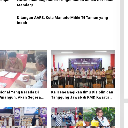
Mendagri
Ditangan AARS, Kota Manado Miliki 74 Taman yang
Indah
ional Yang Berada Di
Ka Irene Bagikan Ilmu Disiplin dan
Winangun, Akan Segera
Tanggung Jawab di KMD Kwartir
ki Oleh BPJN
Cabang Manado