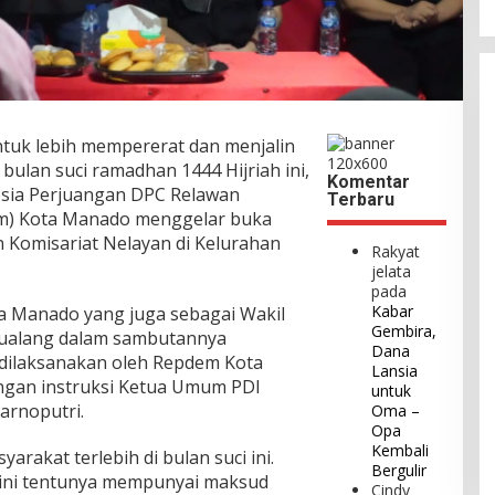
tuk lebih mempererat dan menjalin
 bulan suci ramadhan 1444 Hijriah ini,
Komentar
esia Perjuangan DPC Relawan
Terbaru
m) Kota Manado menggelar buka
 Komisariat Nelayan di Kelurahan
Rakyat
jelata
pada
Kabar
a Manado yang juga sebagai Wakil
Gembira,
 Sualang dalam sambutannya
Dana
dilaksanakan oleh Repdem Kota
Lansia
ngan instruksi Ketua Umum PDI
untuk
arnoputri.
Oma –
Opa
Kembali
arakat terlebih di bulan suci ini.
Bergulir
n ini tentunya mempunyai maksud
Cindy