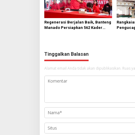
Regenerasi Berjalan Baik, Banteng
Rangkaia
Manado Persiapkan 562 Kader
Pengucap
Turun ke Akar Rumput
Karombas
Kemuliaa
Yesus
Tinggalkan Balasan
Alamat email Anda tidak akan dipublikasikan.
Ruas ya