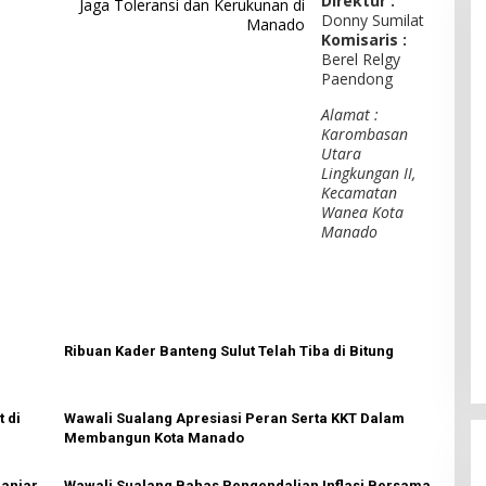
Direktur :
Jaga Toleransi dan Kerukunan di
Donny Sumilat
Manado
Komisaris :
Berel Relgy
Paendong
Alamat :
Karombasan
Utara
Lingkungan II,
Kecamatan
Wanea Kota
Manado
Ribuan Kader Banteng Sulut Telah Tiba di Bitung
 di
Wawali Sualang Apresiasi Peran Serta KKT Dalam
Membangun Kota Manado
anjar
Wawali Sualang Bahas Pengendalian Inflasi Bersama