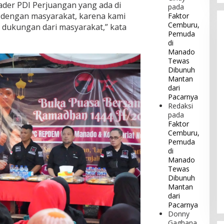
ader PDI Perjuangan yang ada di
pada
t dengan masyarakat, karena kami
Faktor
Cemburu,
a dukungan dari masyarakat,” kata
Pemuda
di
Manado
Tewas
Dibunuh
Mantan
dari
Pacarnya
Redaksi
pada
Faktor
Cemburu,
Pemuda
di
Manado
Tewas
Dibunuh
Mantan
dari
Pacarnya
Donny
Gaghana