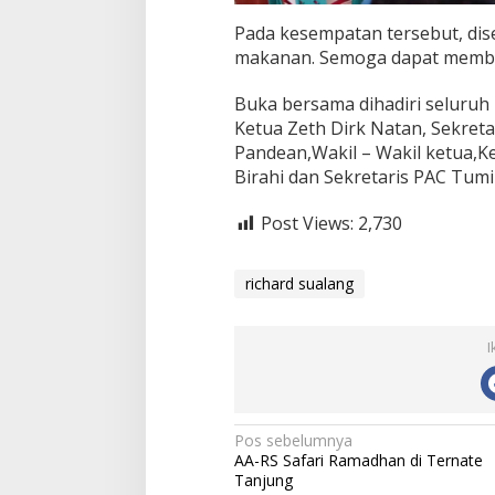
Pada kesempatan tersebut, di
makanan. Semoga dapat membant
Buka bersama dihadiri seluru
Ketua Zeth Dirk Natan, Sekretar
Pandean,Wakil – Wakil ketua,K
Birahi dan Sekretaris PAC Tum
Post Views:
2,730
richard sualang
I
N
Pos sebelumnya
AA-RS Safari Ramadhan di Ternate
a
Tanjung