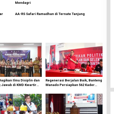
Mendagri
ar
AA-RS Safari Ramadhan di Ternate Tanjung
Bagikan Ilmu Disiplin dan
Regenerasi Berjalan Baik, Banteng
 Jawab di KMD Kwartir
Manado Persiapkan 562 Kader
Manado
Turun ke Akar Rumput