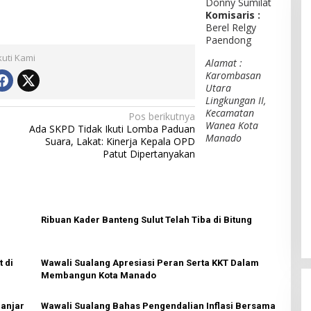
Donny Sumilat
Komisaris :
Berel Relgy
Paendong
kuti Kami
Alamat :
Karombasan
Utara
Lingkungan II,
Kecamatan
Pos berikutnya
Wanea Kota
Ada SKPD Tidak Ikuti Lomba Paduan
Manado
Suara, Lakat: Kinerja Kepala OPD
Patut Dipertanyakan
Ribuan Kader Banteng Sulut Telah Tiba di Bitung
 di
Wawali Sualang Apresiasi Peran Serta KKT Dalam
Membangun Kota Manado
anjar
Wawali Sualang Bahas Pengendalian Inflasi Bersama