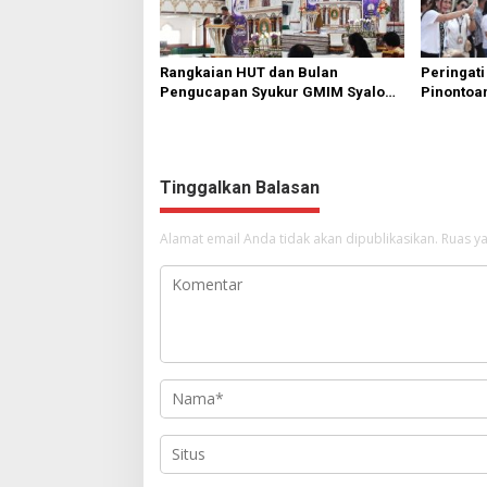
Rangkaian HUT dan Bulan
Peringati
Pengucapan Syukur GMIM Syalom
Pinontoan
Karombasan Dimulai, Pandelaki:
Anak untu
Kemuliaan Hanya Bagi Tuhan
Yesus
Tinggalkan Balasan
Alamat email Anda tidak akan dipublikasikan.
Ruas ya