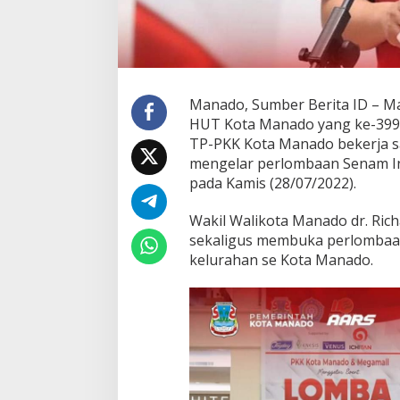
a
d
i
k
a
n
Manado, Sumber Berita ID – M
M
HUT Kota Manado yang ke-399,
o
TP-PKK Kota Manado bekerja 
m
e
mengelar perlombaan Senam Ind
n
pada Kamis (28/07/2022).
i
n
Wakil Walikota Manado dr. Ric
i
sekaligus membuka perlombaan 
U
n
kelurahan se Kota Manado.
t
u
k
S
a
l
i
n
g