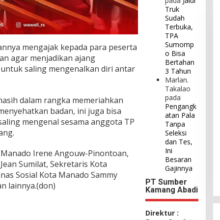
pada
Jalur
Truk
Sudah
Terbuka,
TPA
Sumomp
annya mengajak kepada para peserta
o Bisa
an agar menjadikan ajang
Bertahan
untuk saling mengenalkan diri antar
3 Tahun
Marlan.
Takalao
pada
 masih dalam rangka memeriahkan
Pengangk
menyehatkan badan, ini juga bisa
atan Pala
a saling mengenal sesama anggota TP
Tanpa
ang.
Seleksi
dan Tes,
Ini
a Manado Irene Angouw-Pinontoan,
Besaran
ean Sumilat, Sekretaris Kota
Gajinnya
Dinas Sosial Kota Manado Sammy
PT Sumber
 lainnya.(don)
Kamang Abadi
Direktur :