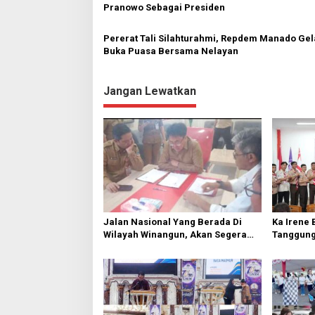
s
Pranowo Sebagai Presiden
Pererat Tali Silahturahmi, Repdem Manado Gel
Buka Puasa Bersama Nelayan
Jangan Lewatkan
Jalan Nasional Yang Berada Di
Ka Irene 
Wilayah Winangun, Akan Segera
Tanggung
Diperbaiki Oleh BPJN
Cabang 