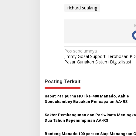
richard sualang
I
N
Pos sebelumnya
Jimmy Gosal Support Terobosan PD
a
Pasar Gunakan Sistem Digitalisasi
v
i
Posting Terkait
g
a
Rapat Paripurna HUT ke-400 Manado, Aaltje
s
Dondokambey Bacakan Pencapaian AA-RS
i
Sektor Pembangunan dan Pariwisata Meningkat
p
Dua Tahun Kepemimpinan AA-RS
o
Banteng Manado 100 persen Siap Menangkan G