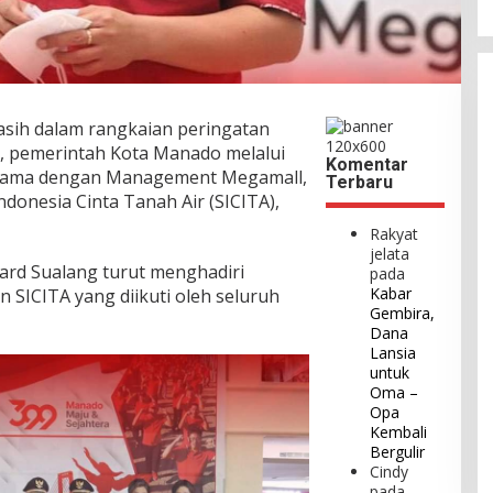
asih dalam rangkaian peringatan
 pemerintah Kota Manado melalui
Komentar
sama dengan Management Megamall,
Terbaru
onesia Cinta Tanah Air (SICITA),
Rakyat
jelata
hard Sualang turut menghadiri
pada
Kabar
SICITA yang diikuti oleh seluruh
Gembira,
Dana
Lansia
untuk
Oma –
Opa
Kembali
Bergulir
Cindy
pada