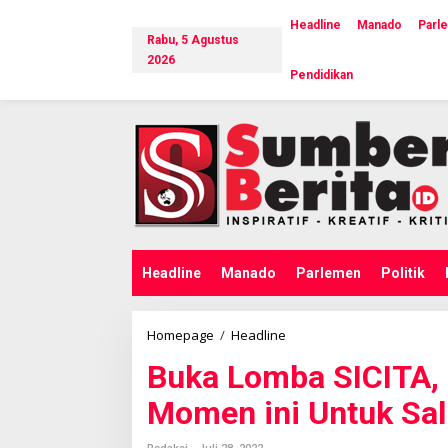
L
e
Headline
Manado
Parl
Rabu, 5 Agustus
w
a
2026
Pendidikan
t
i
k
e
k
o
n
t
e
n
Headline
Manado
Parlemen
Politik
Homepage
/
Headline
B
u
Buka Lomba SICITA, 
k
a
Momen ini Untuk Sa
L
o
m