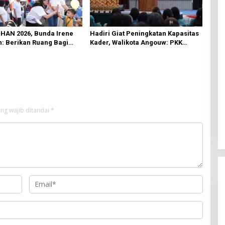
 HAN 2026, Bunda Irene
Hadiri Giat Peningkatan Kapasitas
: Berikan Ruang Bagi
Kader, Walikota Angouw: PKK
k Tampil Percaya Diri
Berperan Penting Dalam
Pembangunan Daerah
ng wajib ditandai
*