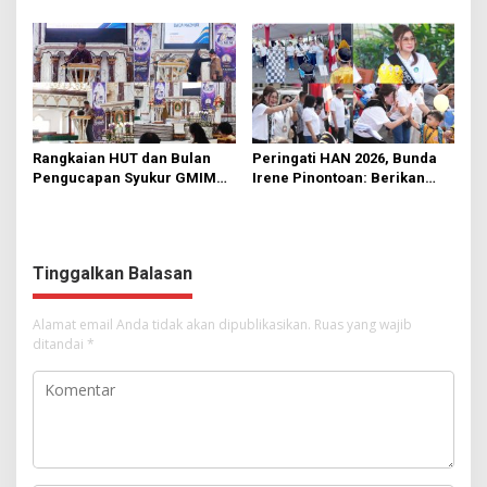
di KMD Kwartir Cabang
562 Kader Turun ke Akar
Manado
Rumput
Rangkaian HUT dan Bulan
Peringati HAN 2026, Bunda
Pengucapan Syukur GMIM
Irene Pinontoan: Berikan
Syalom Karombasan
Ruang Bagi Anak untuk
Dimulai, Pandelaki:
Tampil Percaya Diri
Kemuliaan Hanya Bagi
Tuhan Yesus
Tinggalkan Balasan
Alamat email Anda tidak akan dipublikasikan.
Ruas yang wajib
ditandai
*