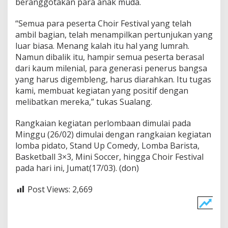
beranggotakan para anak muda.
a
n
“Semua para peserta Choir Festival yang telah
K
ambil bagian, telah menampilkan pertunjukan yang
o
t
luar biasa. Menang kalah itu hal yang lumrah.
a
Namun dibalik itu, hampir semua peserta berasal
M
dari kaum milenial, para generasi penerus bangsa
a
yang harus digembleng, harus diarahkan. Itu tugas
n
kami, membuat kegiatan yang positif dengan
a
d
melibatkan mereka,” tukas Sualang.
o
Rangkaian kegiatan perlombaan dimulai pada
Minggu (26/02) dimulai dengan rangkaian kegiatan
lomba pidato, Stand Up Comedy, Lomba Barista,
Basketball 3×3, Mini Soccer, hingga Choir Festival
pada hari ini, Jumat(17/03). (don)
Post Views:
2,669