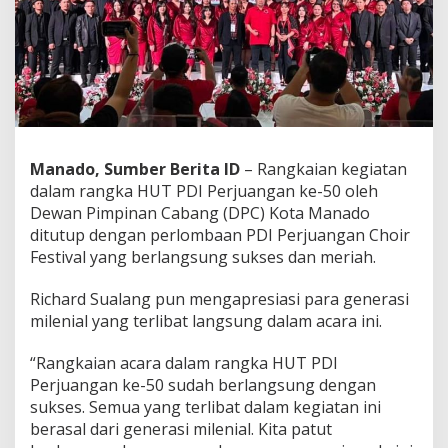
a
s
i
K
e
t
e
r
l
Manado, Sumber Berita ID
– Rangkaian kegiatan
i
dalam rangka HUT PDI Perjuangan ke-50 oleh
b
a
Dewan Pimpinan Cabang (DPC) Kota Manado
t
ditutup dengan perlombaan PDI Perjuangan Choir
a
Festival yang berlangsung sukses dan meriah.
n
M
Richard Sualang pun mengapresiasi para generasi
i
l
milenial yang terlibat langsung dalam acara ini.
e
n
“Rangkaian acara dalam rangka HUT PDI
i
Perjuangan ke-50 sudah berlangsung dengan
a
sukses. Semua yang terlibat dalam kegiatan ini
l
p
berasal dari generasi milenial. Kita patut
a