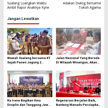
a
Sualang Luangkan Waktu
Adakan Dialog Bersama
Ambil Rapor Anaknya Kyrie
Tokoh Agama
v
i
Jangan Lewatkan
g
a
s
i
p
o
Wawali Sualang bersama KT
Jalan Nasional Yang Berada
s
Sejati Panen Jagung 2
Di Wilayah Winangun, Akan
Hektare di Paniki Bawah
Segera Diperbaiki Oleh BPJN
Ka Irene Bagikan Ilmu
Regenerasi Berjalan Baik,
Disiplin dan Tanggung Jawab
Banteng Manado Persiapkan