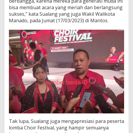
berbangga, karena mereka para generasi muda ini
d
bisa membuat acara yang meriah dan berlangsung
a
sukses,” kata Sualang yang juga Wakil Walikota
R
Manado, pada Jumat (17/03/2023) di Mantos.
a
n
g
k
a
i
a
n
H
U
T
P
D
I
P
e
r
j
u
Tak lupa, Sualang juga mengapresiasi para peserta
a
n
lomba Choir Festival, yang hampir semuanya
g