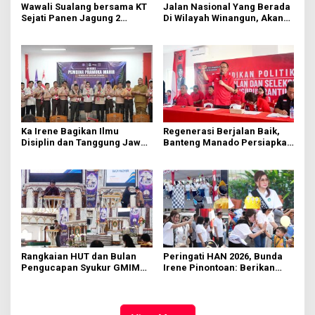
Wawali Sualang bersama KT
Jalan Nasional Yang Berada
Sejati Panen Jagung 2
Di Wilayah Winangun, Akan
Hektare di Paniki Bawah
Segera Diperbaiki Oleh BPJN
Ka Irene Bagikan Ilmu
Regenerasi Berjalan Baik,
Disiplin dan Tanggung Jawab
Banteng Manado Persiapkan
di KMD Kwartir Cabang
562 Kader Turun ke Akar
Manado
Rumput
Rangkaian HUT dan Bulan
Peringati HAN 2026, Bunda
Pengucapan Syukur GMIM
Irene Pinontoan: Berikan
Syalom Karombasan
Ruang Bagi Anak untuk
Dimulai, Pandelaki:
Tampil Percaya Diri
Kemuliaan Hanya Bagi
Tuhan Yesus