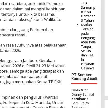
TPA
udara-saudara, adik -adik Pramuka
Sumomp
e depan dalam hal mengisi kehidupan
o Bisa
tentunya untuk kita bersama.
Bertahan
ncar dan sukses,,” kunci Walikota.
3 Tahun
Marlan.
Takalao
embuka langsung Perkemahan
pada
secara resmi.
Pengangk
atan Pala
n rasa syukurnya atas pelaksanaan
Tanpa
tahun 2026.
Seleksi
dan Tes,
Ini
yelenggaraan Jambore Gerakan
Besaran
hun 2026 di Pinili 21-23 Mei tahun
Gajinnya
bore, semoga apa yang didapat dan
PT Sumber
sa membawa manfaat positif
Kamang Abadi
yang juga merupakan Ketua TP PKK
Direktur :
Donny Sumilat
 pimpinan dan pengurus Kwarcab
Komisaris :
, Forkopimda Kota Manado, Unsur
Berel Relgy
ngurus dan anggota Gerakan Pramuka
Paendong