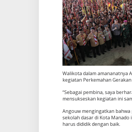
a
d
o
Walikota dalam amananatnya 
kegiatan Perkemahan Gerakan
“Sebagai pembina, saya berhar
mensukseskan kegiatan ini samp
Angouw mengingatkan bahwa p
sekolah dasar di Kota Manado 
harus dididik dengan baik.