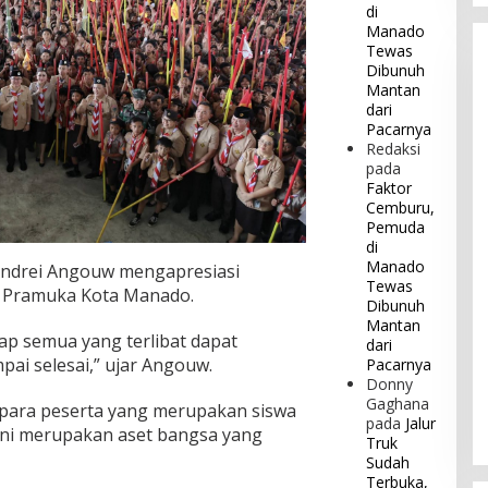
di
Manado
Tewas
Dibunuh
Mantan
dari
Pacarnya
Redaksi
pada
Faktor
Cemburu,
Pemuda
di
Manado
Andrei Angouw mengapresiasi
Tewas
 Pramuka Kota Manado.
Dibunuh
Mantan
ap semua yang terlibat dapat
dari
ai selesai,” ujar Angouw.
Pacarnya
Donny
Gaghana
ara peserta yang merupakan siswa
pada
Jalur
ini merupakan aset bangsa yang
Truk
Sudah
Terbuka,