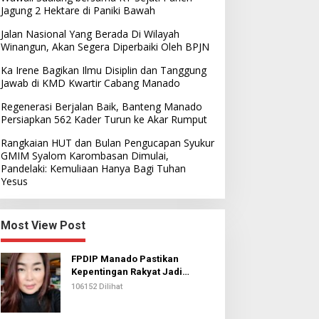
Jagung 2 Hektare di Paniki Bawah
Jalan Nasional Yang Berada Di Wilayah
Winangun, Akan Segera Diperbaiki Oleh BPJN
Ka Irene Bagikan Ilmu Disiplin dan Tanggung
Jawab di KMD Kwartir Cabang Manado
Regenerasi Berjalan Baik, Banteng Manado
Persiapkan 562 Kader Turun ke Akar Rumput
Rangkaian HUT dan Bulan Pengucapan Syukur
GMIM Syalom Karombasan Dimulai,
Pandelaki: Kemuliaan Hanya Bagi Tuhan
Yesus
Most View Post
FPDIP Manado Pastikan
Kepentingan Rakyat Jadi
Prioritas Dalam Perjuangan
106152 Dilihat