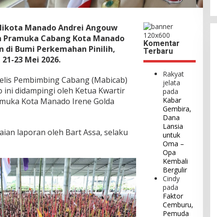
alikota Manado Andrei Angouw
n Pramuka Cabang Kota Manado
Komentar
n di Bumi Perkemahan Pinilih,
Terbaru
21-23 Mei 2026.
Rakyat
elis Pembimbing Cabang (Mabicab)
jelata
ni didampingi oleh Ketua Kwartir
pada
Kabar
muka Kota Manado Irene Golda
Gembira,
Dana
Lansia
ian laporan oleh Bart Assa, selaku
untuk
Oma –
Opa
Kembali
Bergulir
Cindy
pada
Faktor
Cemburu,
Pemuda