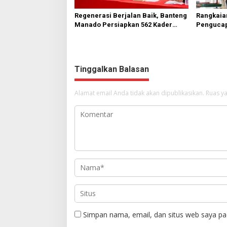
Regenerasi Berjalan Baik, Banteng
Rangkaia
Manado Persiapkan 562 Kader
Pengucap
Turun ke Akar Rumput
Karombas
Kemuliaa
Yesus
Tinggalkan Balasan
Alamat email Anda tidak akan dipublikasikan.
Ruas ya
Simpan nama, email, dan situs web saya pa