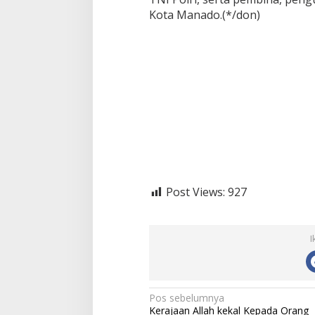
Kota Manado.(*/don)
Post Views:
927
I
N
Pos sebelumnya
Kerajaan Allah kekal Kepada Orang