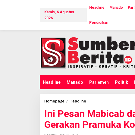
L
e
Headline
Manado
Par
Kamis, 6 Agustus
w
a
2026
Pendidikan
t
i
k
e
k
o
n
t
e
n
Headline
Manado
Parlemen
Politik
Homepage
/
Headline
I
n
Ini Pesan Mabicab 
i
P
Gerakan Pramuka K
e
s
a