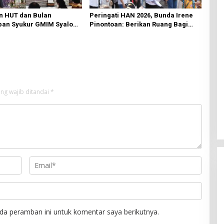
n HUT dan Bulan
Peringati HAN 2026, Bunda Irene
an Syukur GMIM Syalom
Pinontoan: Berikan Ruang Bagi
an Dimulai, Pandelaki:
Anak untuk Tampil Percaya Diri
n Hanya Bagi Tuhan
ng wajib ditandai
*
da peramban ini untuk komentar saya berikutnya.