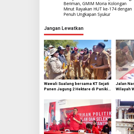
a
Beriman, GMIM Moria Kolongan
Minut Rayakan HUT ke-174 dengan
v
Penuh Ungkapan Syukur
i
g
Jangan Lewatkan
a
s
i
p
o
s
Wawali Sualang bersama KT Sejati
Jalan Nas
Panen Jagung 2 Hektare di Paniki
Wilayah 
Bawah
Diperbai