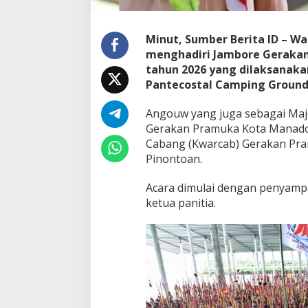
b
o
r
Minut, Sumber Berita ID – W
e
menghadiri Jambore Geraka
G
tahun 2026 yang dilaksanaka
e
Pantecostal Camping Ground 
r
a
k
Angouw yang juga sebagai Maj
a
Gerakan Pramuka Kota Manado i
n
Cabang (Kwarcab) Gerakan Pra
P
Pinontoan.
r
a
m
Acara dimulai dengan penyampa
u
ketua panitia.
k
a
K
o
t
a
M
a
n