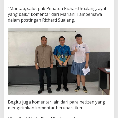
p
“Mantap, salut pak Penatua Richard Sualang, ayah
o
r
yang baik,” komentar dari Mariani Tampemawa
A
dalam postingan Richard Sualang.
n
a
k
n
y
a
K
y
r
i
e
Begitu juga komentar lain dari para netizen yang
mengirimkan komentar berupa stiker.