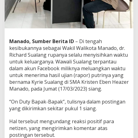
a
l
a
n
g
L
u
Manado, Sumber Berita ID
– Di tengah
a
kesibukannya sebagai Wakil Walikota Manado, dr.
n
g
Richard Sualang rupanya selalu menyisihkan waktu
k
untuk keluarganya. Wawali Sualang terpantau
a
dalam akun Facebook miliknya meluangkan waktu
n
untuk menerima hasil ujian (rapor) putrinya yang
W
bernama Kyrie Sualang di SMA Kristen Eben Heazer
a
k
Manado, pada Jumat (17/03/2023) siang.
t
u
“On Duty Bapak-Bapak”, tulisnya dalam postingan
A
yang dikirimkan sekitar pukul 1 siang.
m
b
i
Hal tersebut mengundang reaksi positif para
l
netizen, yang mengirimkan komentar atas
R
postingan tersebut.
a