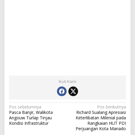
Ikuti Kami
N
Pos sebelumnya
Pos berikutnya
Pasca Banjir, Walikota
Richard Sualang Apresiasi
a
Angouw Turlap Tinjau
Keterlibatan Milenial pada
Kondisi Infrastruktur
Rangkaian HUT PDI
v
Perjuangan Kota Manado
i