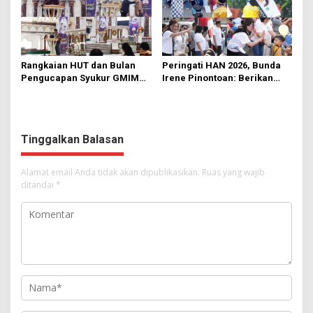
Rangkaian HUT dan Bulan
Peringati HAN 2026, Bunda
Pengucapan Syukur GMIM
Irene Pinontoan: Berikan
Syalom Karombasan
Ruang Bagi Anak untuk
Dimulai, Pandelaki:
Tampil Percaya Diri
Kemuliaan Hanya Bagi
Tuhan Yesus
Tinggalkan Balasan
Alamat email Anda tidak akan dipublikasikan.
Ruas yang wajib
ditandai
*