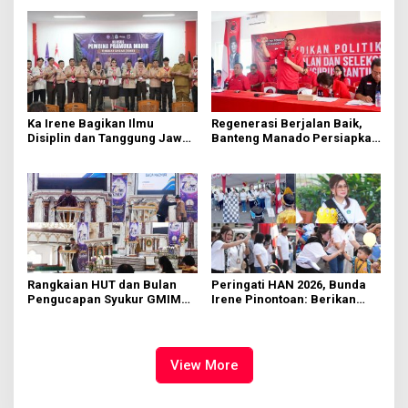
Ka Irene Bagikan Ilmu
Regenerasi Berjalan Baik,
Disiplin dan Tanggung Jawab
Banteng Manado Persiapkan
di KMD Kwartir Cabang
562 Kader Turun ke Akar
Manado
Rumput
Rangkaian HUT dan Bulan
Peringati HAN 2026, Bunda
Pengucapan Syukur GMIM
Irene Pinontoan: Berikan
Syalom Karombasan
Ruang Bagi Anak untuk
Dimulai, Pandelaki:
Tampil Percaya Diri
Kemuliaan Hanya Bagi
Tuhan Yesus
View More