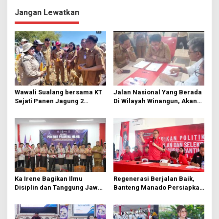
g
Jangan Lewatkan
a
s
i
p
o
s
Wawali Sualang bersama KT
Jalan Nasional Yang Berada
Sejati Panen Jagung 2
Di Wilayah Winangun, Akan
Hektare di Paniki Bawah
Segera Diperbaiki Oleh BPJN
Ka Irene Bagikan Ilmu
Regenerasi Berjalan Baik,
Disiplin dan Tanggung Jawab
Banteng Manado Persiapkan
di KMD Kwartir Cabang
562 Kader Turun ke Akar
Manado
Rumput