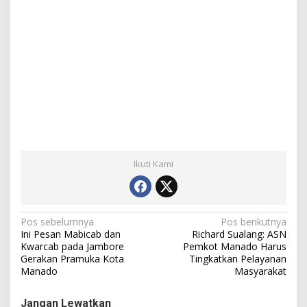
Ikuti Kami
N
Pos sebelumnya
Pos berikutnya
Ini Pesan Mabicab dan
Richard Sualang: ASN
a
Kwarcab pada Jambore
Pemkot Manado Harus
Gerakan Pramuka Kota
Tingkatkan Pelayanan
v
Manado
Masyarakat
i
g
Jangan Lewatkan