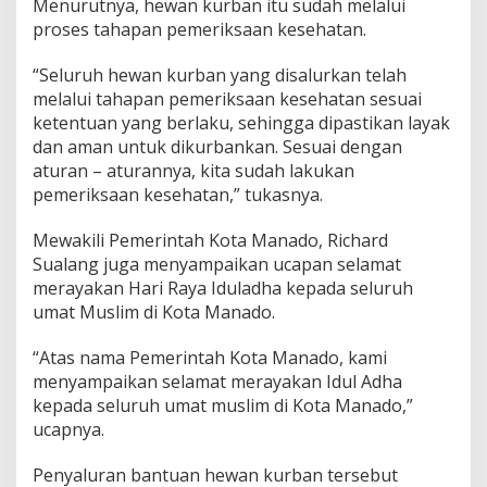
Menurutnya, hewan kurban itu sudah melalui
n
proses tahapan pemeriksaan kesehatan.
K
u
“Seluruh hewan kurban yang disalurkan telah
r
b
melalui tahapan pemeriksaan kesehatan sesuai
a
ketentuan yang berlaku, sehingga dipastikan layak
n
dan aman untuk dikurbankan. Sesuai dengan
aturan – aturannya, kita sudah lakukan
pemeriksaan kesehatan,” tukasnya.
Mewakili Pemerintah Kota Manado, Richard
Sualang juga menyampaikan ucapan selamat
merayakan Hari Raya Iduladha kepada seluruh
umat Muslim di Kota Manado.
“Atas nama Pemerintah Kota Manado, kami
menyampaikan selamat merayakan Idul Adha
kepada seluruh umat muslim di Kota Manado,”
ucapnya.
Penyaluran bantuan hewan kurban tersebut