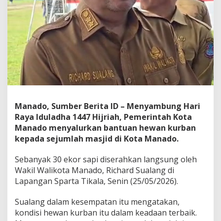
t
M
a
n
a
d
o
S
e
r
a
h
Manado, Sumber Berita ID – Menyambung Hari
k
Raya Iduladha 1447 Hijriah, Pemerintah Kota
a
Manado menyalurkan bantuan hewan kurban
n
kepada sejumlah masjid di Kota Manado.
3
0
E
Sebanyak 30 ekor sapi diserahkan langsung oleh
k
Wakil Walikota Manado, Richard Sualang di
o
Lapangan Sparta Tikala, Senin (25/05/2026).
r
H
Sualang dalam kesempatan itu mengatakan,
e
w
kondisi hewan kurban itu dalam keadaan terbaik.
a