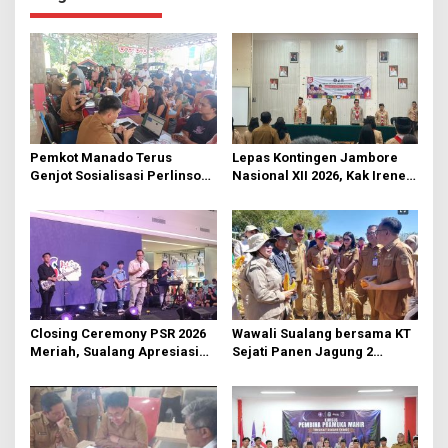
a
s
i
p
o
s
Pemkot Manado Terus
Lepas Kontingen Jambore
Genjot Sosialisasi Perlinsos
Nasional XII 2026, Kak Irene:
Digital
Selalu Kompak dan Jaga
Kesehatan
Closing Ceremony PSR 2026
Wawali Sualang bersama KT
Meriah, Sualang Apresiasi
Sejati Panen Jagung 2
Keterlibatan 10 Ribu Remaja
Hektare di Paniki Bawah
GMIM