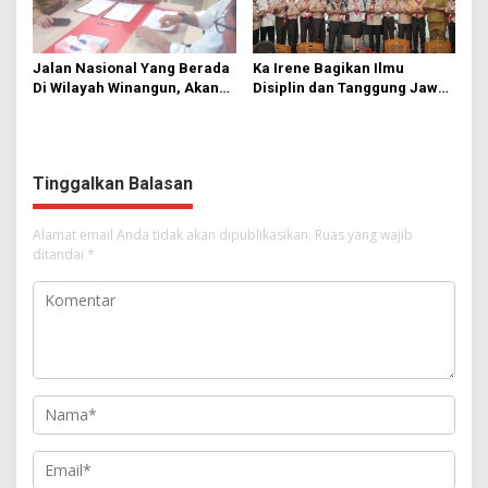
Jalan Nasional Yang Berada
Ka Irene Bagikan Ilmu
Di Wilayah Winangun, Akan
Disiplin dan Tanggung Jawab
Segera Diperbaiki Oleh BPJN
di KMD Kwartir Cabang
Manado
Tinggalkan Balasan
Alamat email Anda tidak akan dipublikasikan.
Ruas yang wajib
ditandai
*