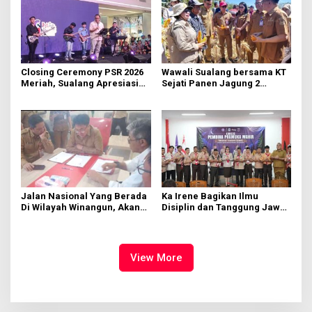
Closing Ceremony PSR 2026
Wawali Sualang bersama KT
Meriah, Sualang Apresiasi
Sejati Panen Jagung 2
Keterlibatan 10 Ribu Remaja
Hektare di Paniki Bawah
GMIM
Jalan Nasional Yang Berada
Ka Irene Bagikan Ilmu
Di Wilayah Winangun, Akan
Disiplin dan Tanggung Jawab
Segera Diperbaiki Oleh BPJN
di KMD Kwartir Cabang
Manado
View More