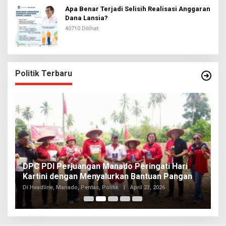
Apa Benar Terjadi Selisih Realisasi Anggaran
Dana Lansia?
40710 Dilihat
Politik Terbaru
I
DPC PDI Perjuangan Manado Peringati Hari
T
Kartini dengan Menyalurkan Bantuan Pangan
I
Di
Di Headline, Manado, Pentas, Politik
|
April 23, 2026
20