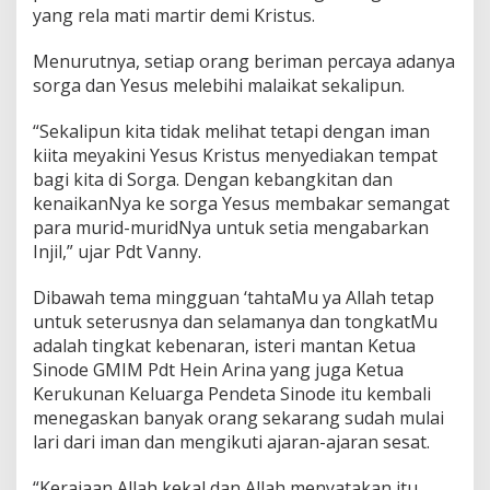
yang rela mati martir demi Kristus.
a
K
o
Menurutnya, setiap orang beriman percaya adanya
l
sorga dan Yesus melebihi malaikat sekalipun.
o
n
“Sekalipun kita tidak melihat tetapi dengan iman
g
kiita meyakini Yesus Kristus menyediakan tempat
a
n
bagi kita di Sorga. Dengan kebangkitan dan
M
kenaikanNya ke sorga Yesus membakar semangat
i
para murid-muridNya untuk setia mengabarkan
n
Injil,” ujar Pdt Vanny.
u
t
R
Dibawah tema mingguan ‘tahtaMu ya Allah tetap
a
untuk seterusnya dan selamanya dan tongkatMu
y
adalah tingkat kebenaran, isteri mantan Ketua
a
Sinode GMIM Pdt Hein Arina yang juga Ketua
k
a
Kerukunan Keluarga Pendeta Sinode itu kembali
n
menegaskan banyak orang sekarang sudah mulai
H
lari dari iman dan mengikuti ajaran-ajaran sesat.
U
T
“Kerajaan Allah kekal dan Allah menyatakan itu
k