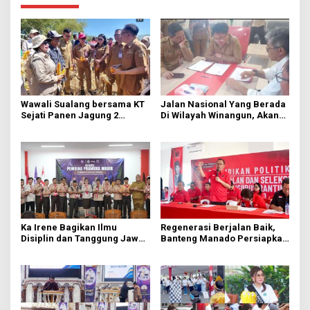
Wawali Sualang bersama KT
Jalan Nasional Yang Berada
Sejati Panen Jagung 2
Di Wilayah Winangun, Akan
Hektare di Paniki Bawah
Segera Diperbaiki Oleh BPJN
Ka Irene Bagikan Ilmu
Regenerasi Berjalan Baik,
Disiplin dan Tanggung Jawab
Banteng Manado Persiapkan
di KMD Kwartir Cabang
562 Kader Turun ke Akar
Manado
Rumput