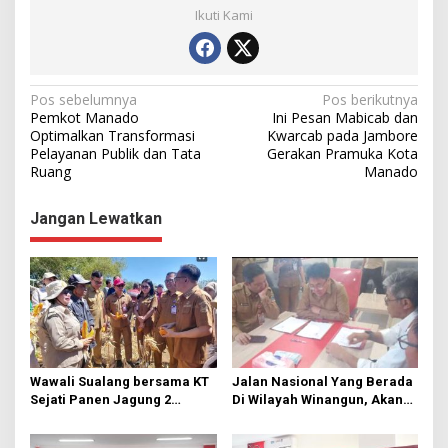
Ikuti Kami
N
Pos sebelumnya
Pos berikutnya
Pemkot Manado
Ini Pesan Mabicab dan
a
Optimalkan Transformasi
Kwarcab pada Jambore
Pelayanan Publik dan Tata
Gerakan Pramuka Kota
v
Ruang
Manado
i
g
Jangan Lewatkan
a
s
i
p
o
s
Wawali Sualang bersama KT
Jalan Nasional Yang Berada
Sejati Panen Jagung 2
Di Wilayah Winangun, Akan
Hektare di Paniki Bawah
Segera Diperbaiki Oleh BPJN