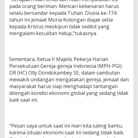
e
pada orang beriman. Mencari kebenaran harus
-
selalu bersandar kepada Tuhan. Diusia ke-174
1
tahun ini jemaat Moria Kolongan diajak setia
7
kepada Kristus meskipun tidak sedikit yang
4
mengalami kesulitan hidup,”tukasnya.
d
e
n
g
a
Sementara, Ketua II Majelis Pekerja Harian
n
Persekutuan Gereja-gereja Indonesia (MPH-PGI)
P
e
DR (HC) Olly Dondokambey SE, dalam sambutan
n
mewakili undangan mengatakan gereja, jemaat dan
u
masyarakat harus siap menghadapi tantangan
h
ditengah kondisi ekonomi global yang sedang tidak
U
baik saat ini.
n
g
k
a
p
“Pesan saya untuk saat ini mari kita saling bantu,
a
karena situasi ekonomi saat ini sedang tidak baik.
n