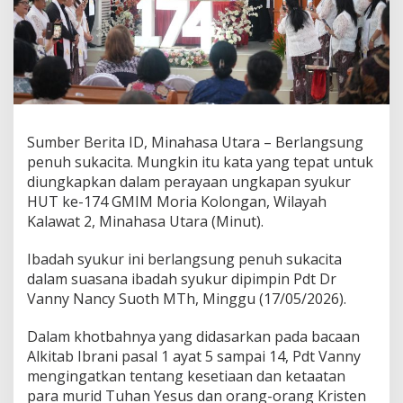
p
a
d
a
O
r
a
n
Sumber Berita ID, Minahasa Utara – Berlangsung
g
B
penuh sukacita. Mungkin itu kata yang tepat untuk
e
diungkapkan dalam perayaan ungkapan syukur
r
HUT ke-174 GMIM Moria Kolongan, Wilayah
i
Kalawat 2, Minahasa Utara (Minut).
m
a
n
Ibadah syukur ini berlangsung penuh sukacita
,
dalam suasana ibadah syukur dipimpin Pdt Dr
G
Vanny Nancy Suoth MTh, Minggu (17/05/2026).
M
I
Dalam khotbahnya yang didasarkan pada bacaan
M
M
Alkitab Ibrani pasal 1 ayat 5 sampai 14, Pdt Vanny
o
mengingatkan tentang kesetiaan dan ketaatan
r
para murid Tuhan Yesus dan orang-orang Kristen
i