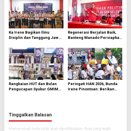
Ka Irene Bagikan Ilmu
Regenerasi Berjalan Baik,
Disiplin dan Tanggung Jawab
Banteng Manado Persiapkan
di KMD Kwartir Cabang
562 Kader Turun ke Akar
Manado
Rumput
Rangkaian HUT dan Bulan
Peringati HAN 2026, Bunda
Pengucapan Syukur GMIM
Irene Pinontoan: Berikan
Syalom Karombasan
Ruang Bagi Anak untuk
Dimulai, Pandelaki:
Tampil Percaya Diri
Kemuliaan Hanya Bagi
Tuhan Yesus
Tinggalkan Balasan
Alamat email Anda tidak akan dipublikasikan.
Ruas yang wajib