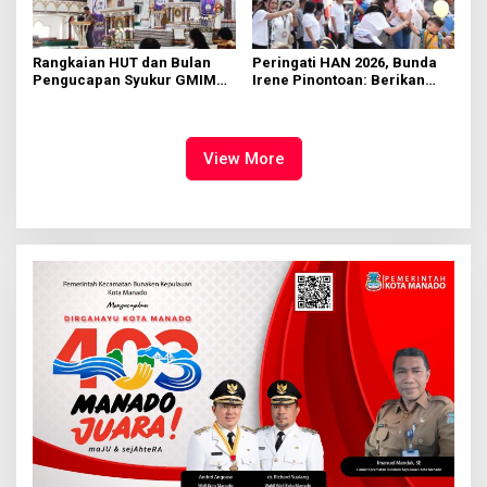
Rangkaian HUT dan Bulan
Peringati HAN 2026, Bunda
Pengucapan Syukur GMIM
Irene Pinontoan: Berikan
Syalom Karombasan
Ruang Bagi Anak untuk
Dimulai, Pandelaki:
Tampil Percaya Diri
Kemuliaan Hanya Bagi
Tuhan Yesus
View More