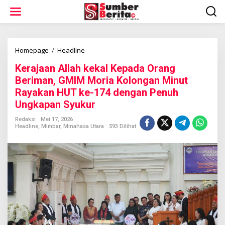
L
e
w
a
t
i
Homepage
/
Headline
K
k
e
Kerajaan Allah kekal Kepada Orang
e
r
k
a
Beriman, GMIM Moria Kolongan Minut
o
j
Rayakan HUT ke-174 dengan Penuh
n
a
Ungkapan Syukur
t
a
e
n
Redaksi
Mei 17, 2026
n
A
Headline
,
Mimbar
,
Minahasa Utara
593 Dilihat
l
l
a
h
k
e
k
a
l
K
e