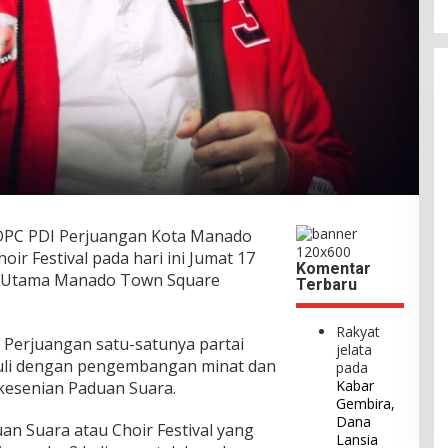
DPC PDI Perjuangan Kota Manado
r Festival pada hari ini Jumat 17
Komentar
by Utama Manado Town Square
Terbaru
Rakyat
 Perjuangan satu-satunya partai
jelata
duli dengan pengembangan minat dan
pada
Kabar
 kesenian Paduan Suara.
Gembira,
Dana
an Suara atau Choir Festival yang
Lansia