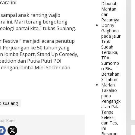
ara ini.
Dibunuh
Mantan
dari
 sampai anak ranting wajib
Pacarnya
ra ini. Mari torang bergotong
Donny
ologi partai kita,” tukas Sualang.
Gaghana
pada
Jalur
 Festival” menjadi acara penutup
Truk
Sudah
I Perjuangan ke 50 tahun yang
Terbuka,
an lomba Esport, Stand Up Comedy,
TPA
etition dan Putra Putri PDI
Sumomp
 dengan lomba Mini Soccer dan
o Bisa
Bertahan
3 Tahun
Marlan.
Takalao
pada
Pengangk
d sualang
atan Pala
Tanpa
Seleksi
kuti Kami
dan Tes,
Ini
Besaran