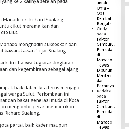
 yang ke 2 kalinya setelah pada
untuk
Oma –
Opa
Kembali
 Manado dr. Richard Sualang
Bergulir
untuk ikut meramaikan dan
Cindy
i Sulut.
pada
Faktor
 Manado menghadiri sukseskan dan
Cemburu,
Pemuda
it kawan-kawan,” ujar Sualang.
di
Manado
nado itu, bahwa kegiatan-kegiatan
Tewas
maan dan kegembiraan sebagai ajang
Dibunuh
Mantan
dari
Pacarnya
 dampak baik dalam kita terus menjaga
Redaksi
ai warga Sulut. Perlombaan ini
pada
t dan bakat generasi muda di Kota
Faktor
ngan mengambil peran memberikan
Cemburu,
Pemuda
as Richard Sualang.
di
Manado
ota partai, baik kader maupun
Tewas