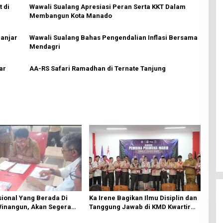
 di
Wawali Sualang Apresiasi Peran Serta KKT Dalam
Membangun Kota Manado
anjar
Wawali Sualang Bahas Pengendalian Inflasi Bersama
Mendagri
ar
AA-RS Safari Ramadhan di Ternate Tanjung
ional Yang Berada Di
Ka Irene Bagikan Ilmu Disiplin dan
Winangun, Akan Segera
Tanggung Jawab di KMD Kwartir
ki Oleh BPJN
Cabang Manado