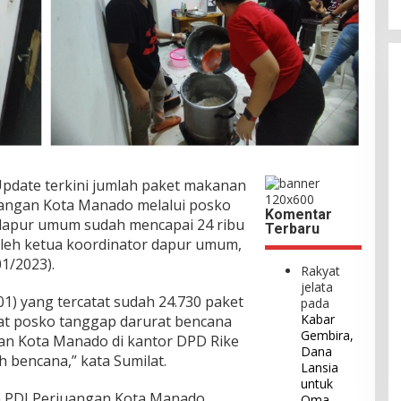
pdate terkini jumlah paket makanan
uangan Kota Manado melalui posko
Komentar
dapur umum sudah mencapai 24 ribu
Terbaru
 oleh ketua koordinator dapur umum,
01/2023).
Rakyat
jelata
1) yang tercatat sudah 24.730 paket
pada
Kabar
at posko tanggap darurat bencana
Gembira,
n Kota Manado di kantor DPD Rike
Dana
ah bencana,” kata Sumilat.
Lansia
untuk
 PDI Perjuangan Kota Manado
Oma –