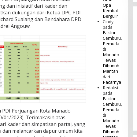
Opa
 dan inisiatif dari kader dan
Kembali
atkan dukungan dari Ketua DPC PDI
Bergulir
Richard Sualang dan Bendahara DPD
Cindy
ndrei Angouw.
pada
Faktor
Cemburu,
Pemuda
di
Manado
Tewas
Dibunuh
Mantan
dari
Pacarnya
Redaksi
pada
Faktor
Cemburu,
Pemuda
m PDI Perjuangan Kota Manado
di
30/01/2023). Terimakasih atas
Manado
ri kader dan simpatisan partai, yang
Tewas
 dan melancarkan dapur umum kita
Dibunuh