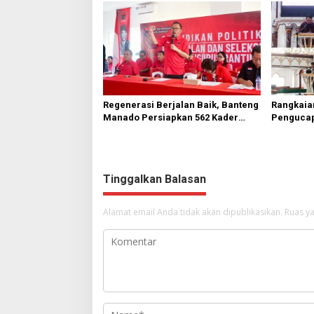
Regenerasi Berjalan Baik, Banteng
Rangkaia
Manado Persiapkan 562 Kader
Pengucap
Turun ke Akar Rumput
Karombas
Kemuliaa
Yesus
Tinggalkan Balasan
Alamat email Anda tidak akan dipublikasikan.
Ruas ya