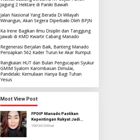
Jagung 2 Hektare di Paniki Bawah
Jalan Nasional Yang Berada Di Wilayah
Winangun, Akan Segera Diperbaiki Oleh BPJN
Ka Irene Bagikan Ilmu Disiplin dan Tanggung
Jawab di KMD Kwartir Cabang Manado
Regenerasi Berjalan Baik, Banteng Manado
Persiapkan 562 Kader Turun ke Akar Rumput
Rangkaian HUT dan Bulan Pengucapan Syukur
GMIM Syalom Karombasan Dimulai,
Pandelaki: Kemuliaan Hanya Bagi Tuhan
Yesus
Most View Post
FPDIP Manado Pastikan
Kepentingan Rakyat Jadi
Prioritas Dalam Perjuangan
106164 Dilihat