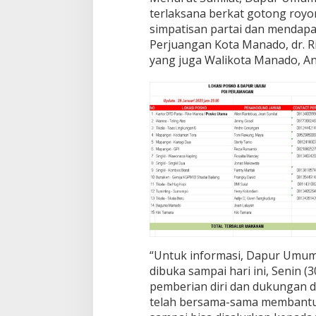
n
terlaksana berkat gotong royong
k
simpatisan partai dan mendap
e
Perjuangan Kota Manado, dr. 
W
yang juga Walikota Manado, A
a
r
g
a
K
o
r
b
a
n
B
a
n
j
i
r
“Untuk informasi, Dapur Umu
-
dibuka sampai hari ini, Senin (
T
pemberian diri dan dukungan da
a
telah bersama-sama membantu
n