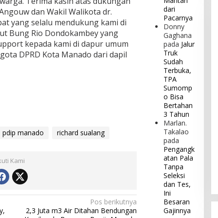
 warga. Terima kasih atas dukungan
Mantan
dari
Angouw dan Wakil Walikota dr.
Pacarnya
bat yang selalu mendukung kami di
Donny
ulut Bung Rio Dondokambey yang
Gaghana
support kepada kami di dapur umum
pada
Jalur
Truk
nggota DPRD Kota Manado dari dapil
Sudah
Terbuka,
TPA
Sumomp
o Bisa
Bertahan
3 Tahun
Marlan.
Takalao
pdip manado
richard sualang
pada
Pengangk
atan Pala
kuti Kami
Tanpa
Seleksi
dan Tes,
Ini
Pos berikutnya
Besaran
y,
2,3 Juta m3 Air Ditahan Bendungan
Gajinnya