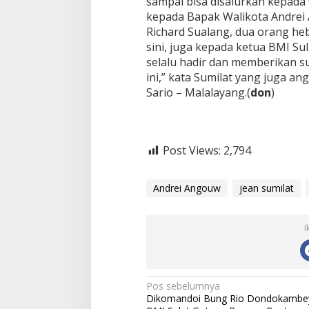
sampai bisa disalurkan kepada
a
h
kepada Bapak Walikota Andrei 
L
Richard Sualang, dua orang he
o
sini, juga kepada ketua BMI S
n
selalu hadir dan memberikan 
g
s
ini,” kata Sumilat yang juga a
o
Sario – Malalayang.(
don
)
r
Post Views:
2,794
Andrei Angouw
jean sumilat
I
N
Pos sebelumnya
Dikomandoi Bung Rio Dondokambe
a