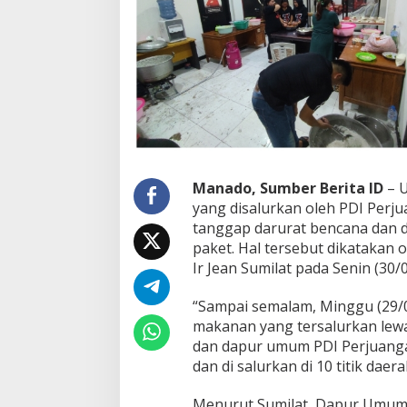
i
b
u
P
a
k
e
t
M
a
k
Manado, Sumber Berita ID
– U
a
yang disalurkan oleh PDI Perj
n
a
tanggap darurat bencana dan 
n
paket. Hal tersebut dikatakan
T
Ir Jean Sumilat pada Senin (30/
e
r
“Sampai semalam, Minggu (29/0
s
a
makanan yang tersalurkan lew
l
dan dapur umum PDI Perjuanga
u
dan di salurkan di 10 titik daer
r
k
Menurut Sumilat, Dapur Umum
a