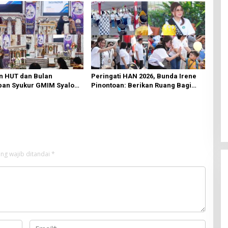
n HUT dan Bulan
Peringati HAN 2026, Bunda Irene
an Syukur GMIM Syalom
Pinontoan: Berikan Ruang Bagi
an Dimulai, Pandelaki:
Anak untuk Tampil Percaya Diri
n Hanya Bagi Tuhan
ng wajib ditandai
*