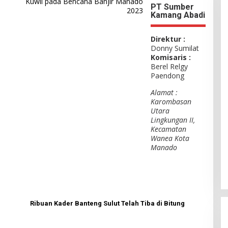
Kuwil pada Bencana Banjir Manado
PT Sumber
2023
Kamang Abadi
Direktur :
Donny Sumilat
Komisaris :
Berel Relgy
Paendong
Alamat :
Karombasan
Utara
Lingkungan II,
Kecamatan
Wanea Kota
Manado
Ribuan Kader Banteng Sulut Telah Tiba di Bitung