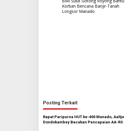
BMI Sulut Gotong Royong Bantu
Korban Bencana Banjir-Tanah
v
Longsor Manado
i
g
a
s
i
p
o
s
Posting Terkait
Rapat Paripurna HUT ke-400 Manado, Aaltje
Dondokambey Bacakan Pencapaian AA-RS