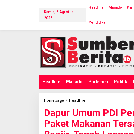
L
e
Headline
Manado
Par
Kamis, 6 Agustus
w
a
2026
Pendidikan
t
i
k
e
k
o
n
t
e
n
Headline
Manado
Parlemen
Politik
Homepage
/
Headline
D
a
Dapur Umum PDI Per
p
u
Paket Makanan Ters
r
U
m