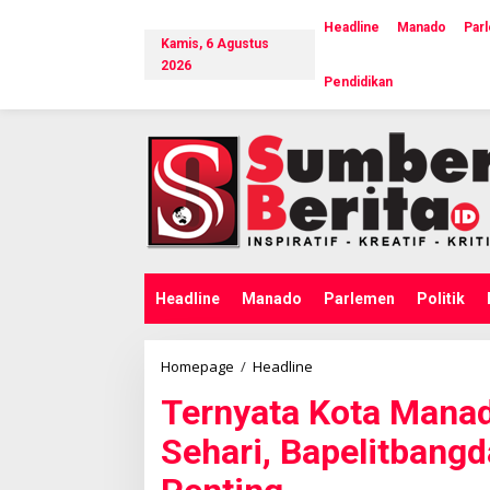
L
e
Headline
Manado
Par
Kamis, 6 Agustus
w
a
2026
Pendidikan
t
i
k
e
k
o
n
t
e
n
Headline
Manado
Parlemen
Politik
Homepage
/
Headline
T
e
Ternyata Kota Manad
r
n
Sehari, Bapelitbangd
y
a
t