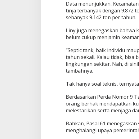
Data menunjukkan, Kecamata
:
tinja terbanyak dengan 9.872 t
I
t
sebanyak 9.142 ton per tahun.
u
S
Liny juga menegaskan bahwa k
e
belum cukup menjamin keamana
b
a
“Septic tank, baik individu mau
b
n
tahun sekali. Kalau tidak, bisa
y
lingkungan sekitar. Nah, di sini
a
tambahnya.
I
P
Tak hanya soal teknis, ternyat
L
T
S
Berdasarkan Perda Nomor 9 Tah
a
orang berhak mendapatkan kual
n
melestarikan serta menjaga da
g
a
t
Bahkan, Pasal 61 menegaskan s
P
menghalangi upaya pemerintah
e