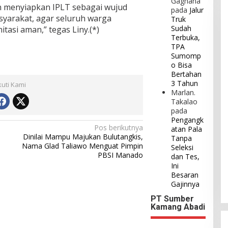
Gaghana
n menyiapkan IPLT sebagai wujud
pada
Jalur
yarakat, agar seluruh warga
Truk
Sudah
tasi aman,” tegas Liny.(*)
Terbuka,
TPA
Sumomp
o Bisa
Bertahan
3 Tahun
kuti Kami
Marlan.
Takalao
pada
Pengangk
Pos berikutnya
atan Pala
Dinilai Mampu Majukan Bulutangkis,
Tanpa
Nama Glad Taliawo Menguat Pimpin
Seleksi
PBSI Manado
dan Tes,
Ini
Besaran
Gajinnya
PT Sumber
Kamang Abadi