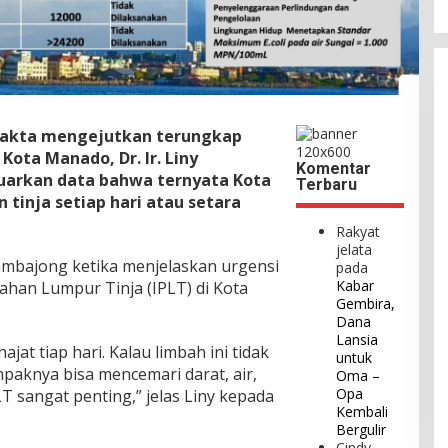
 Fakta mengejutkan terungkap
Kota Manado, Dr. Ir. Liny
Komentar
uarkan data bahwa ternyata Kota
Terbaru
tinja setiap hari atau setara
Rakyat
jelata
ambajong ketika menjelaskan urgensi
pada
Kabar
han Lumpur Tinja (IPLT) di Kota
Gembira,
Dana
Lansia
jat tiap hari. Kalau limbah ini tidak
untuk
paknya bisa mencemari darat, air,
Oma –
Opa
T sangat penting,” jelas Liny kepada
Kembali
Bergulir
Cindy