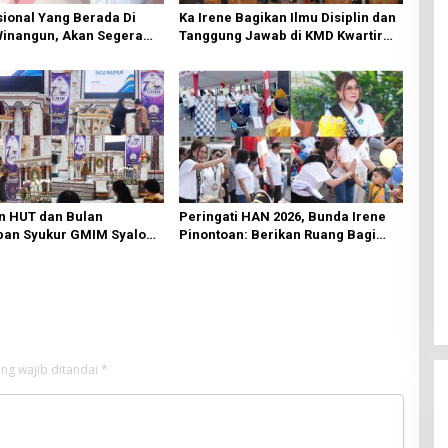
ional Yang Berada Di
Ka Irene Bagikan Ilmu Disiplin dan
Winangun, Akan Segera
Tanggung Jawab di KMD Kwartir
ki Oleh BPJN
Cabang Manado
n HUT dan Bulan
Peringati HAN 2026, Bunda Irene
an Syukur GMIM Syalom
Pinontoan: Berikan Ruang Bagi
an Dimulai, Pandelaki:
Anak untuk Tampil Percaya Diri
n Hanya Bagi Tuhan
ng wajib ditandai
*