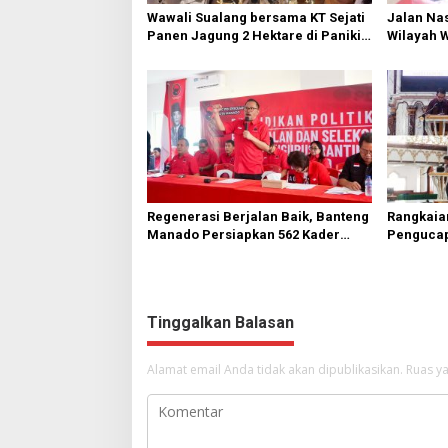
Wawali Sualang bersama KT Sejati
Jalan Nas
Panen Jagung 2 Hektare di Paniki
Wilayah 
Bawah
Diperbai
Regenerasi Berjalan Baik, Banteng
Rangkaia
Manado Persiapkan 562 Kader
Pengucap
Turun ke Akar Rumput
Karombas
Kemuliaa
Yesus
Tinggalkan Balasan
Alamat email Anda tidak akan dipublikasikan.
Ruas ya