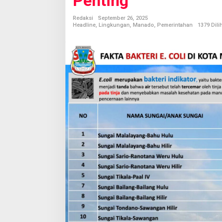
Penting
a
K
Redaksi
September 26, 2025
o
Headline
,
Lingkungan
,
Manado
,
Pemerintahan
1379 Dili
t
a
M
a
n
a
d
o
P
r
o
d
u
k
s
i
1
8
4
T
o
n