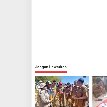
i
p
o
s
Jangan Lewatkan