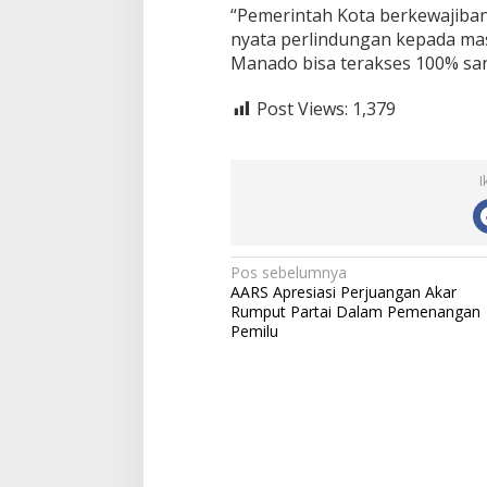
n
“Pemerintah Kota berkewajiba
t
nyata perlindungan kepada mas
i
n
Manado bisa terakses 100% sani
g
Post Views:
1,379
I
N
Pos sebelumnya
AARS Apresiasi Perjuangan Akar
a
Rumput Partai Dalam Pemenangan
Pemilu
v
i
g
a
s