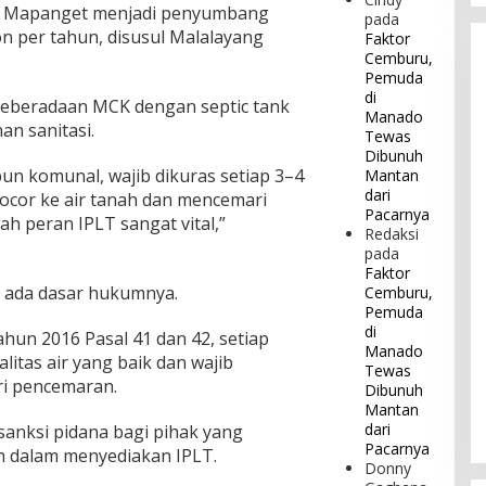
n Mapanget menjadi penyumbang
pada
on per tahun, disusul Malalayang
Faktor
Cemburu,
Pemuda
di
eberadaan MCK dengan septic tank
Manado
n sanitasi.
Tewas
Dibunuh
pun komunal, wajib dikuras setiap 3–4
Mantan
dari
 bocor ke air tanah dan mencemari
Pacarnya
lah peran IPLT sangat vital,”
Redaksi
pada
Faktor
a ada dasar hukumnya.
Cemburu,
Pemuda
di
un 2016 Pasal 41 dan 42, setiap
Manado
itas air yang baik dan wajib
Tewas
ri pencemaran.
Dibunuh
Mantan
dari
anksi pidana bagi pihak yang
Pacarnya
 dalam menyediakan IPLT.
Donny