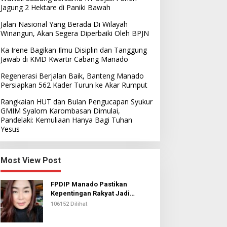
Jagung 2 Hektare di Paniki Bawah
Jalan Nasional Yang Berada Di Wilayah
Winangun, Akan Segera Diperbaiki Oleh BPJN
Ka Irene Bagikan Ilmu Disiplin dan Tanggung
Jawab di KMD Kwartir Cabang Manado
Regenerasi Berjalan Baik, Banteng Manado
Persiapkan 562 Kader Turun ke Akar Rumput
Rangkaian HUT dan Bulan Pengucapan Syukur
GMIM Syalom Karombasan Dimulai,
Pandelaki: Kemuliaan Hanya Bagi Tuhan
Yesus
Most View Post
FPDIP Manado Pastikan
Kepentingan Rakyat Jadi
Prioritas Dalam Perjuangan
106152 Dilihat