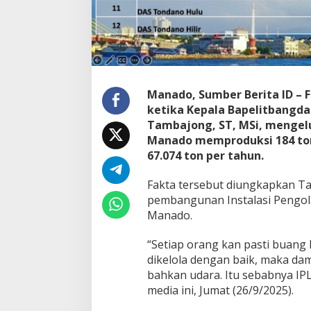
T
i
n
j
a
S
e
Manado, Sumber Berita ID –
h
ketika Kepala Bapelitbangda 
a
r
Tambajong, ST, MSi, mengel
i
Manado memproduksi 184 ton 
,
67.074 ton per tahun.
B
a
Fakta tersebut diungkapkan T
p
e
pembangunan Instalasi Pengola
l
Manado.
i
t
“Setiap orang kan pasti buang ha
b
dikelola dengan baik, maka dam
a
n
bahkan udara. Itu sebabnya IPL
g
media ini, Jumat (26/9/2025).
d
a