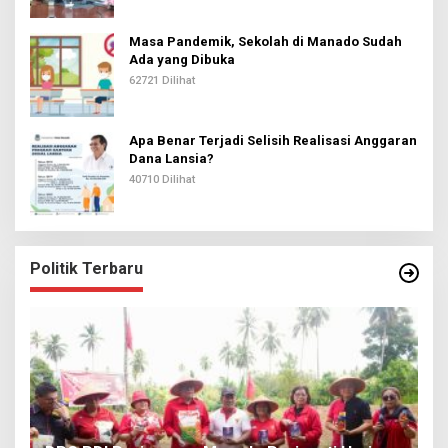
Masa Pandemik, Sekolah di Manado Sudah
Ada yang Dibuka
62721 Dilihat
Apa Benar Terjadi Selisih Realisasi Anggaran
Dana Lansia?
40710 Dilihat
Politik Terbaru
I