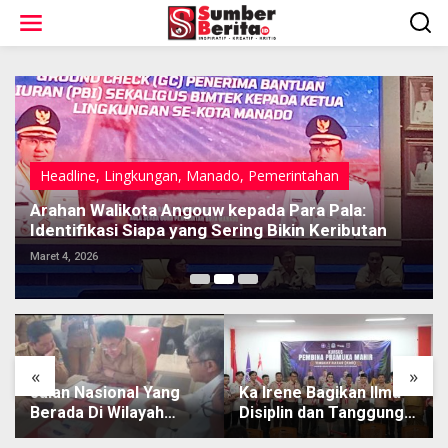
L
e
w
a
t
i
k
e
k
o
Headline
,
Lingkungan
,
Manado
,
Pemerintahan
n
t
Arahan Walikota Angouw kepada Para Pala:
e
Identifikasi Siapa yang Sering Bikin Keributan
n
Maret 4, 2026
«
»
Jalan Nasional Yang
Ka Irene Bagikan Ilmu
Berada Di Wilayah
Disiplin dan Tanggung
Winangun, Akan Segera
Jawab di KMD Kwartir