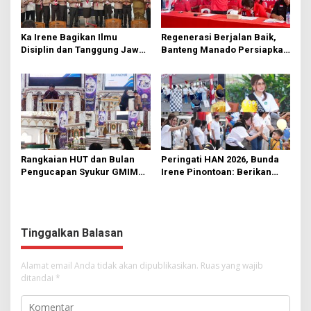
Ka Irene Bagikan Ilmu
Regenerasi Berjalan Baik,
Disiplin dan Tanggung Jawab
Banteng Manado Persiapkan
di KMD Kwartir Cabang
562 Kader Turun ke Akar
Manado
Rumput
Rangkaian HUT dan Bulan
Peringati HAN 2026, Bunda
Pengucapan Syukur GMIM
Irene Pinontoan: Berikan
Syalom Karombasan
Ruang Bagi Anak untuk
Dimulai, Pandelaki:
Tampil Percaya Diri
Kemuliaan Hanya Bagi
Tuhan Yesus
Tinggalkan Balasan
Alamat email Anda tidak akan dipublikasikan.
Ruas yang wajib
ditandai
*