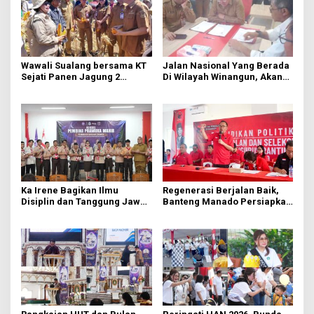
Wawali Sualang bersama KT
Jalan Nasional Yang Berada
Sejati Panen Jagung 2
Di Wilayah Winangun, Akan
Hektare di Paniki Bawah
Segera Diperbaiki Oleh BPJN
Ka Irene Bagikan Ilmu
Regenerasi Berjalan Baik,
Disiplin dan Tanggung Jawab
Banteng Manado Persiapkan
di KMD Kwartir Cabang
562 Kader Turun ke Akar
Manado
Rumput