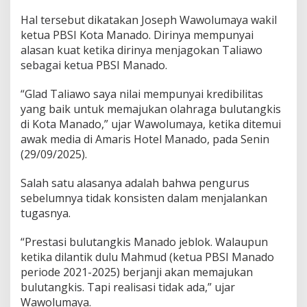
o
Hal tersebut dikatakan Joseph Wawolumaya wakil
M
ketua PBSI Kota Manado. Dirinya mempunyai
e
n
alasan kuat ketika dirinya menjagokan Taliawo
g
sebagai ketua PBSI Manado.
u
a
“Glad Taliawo saya nilai mempunyai kredibilitas
t
yang baik untuk memajukan olahraga bulutangkis
P
i
di Kota Manado,” ujar Wawolumaya, ketika ditemui
m
awak media di Amaris Hotel Manado, pada Senin
p
(29/09/2025).
i
n
Salah satu alasanya adalah bahwa pengurus
P
B
sebelumnya tidak konsisten dalam menjalankan
S
tugasnya.
I
M
“Prestasi bulutangkis Manado jeblok. Walaupun
a
ketika dilantik dulu Mahmud (ketua PBSI Manado
n
a
periode 2021-2025) berjanji akan memajukan
d
bulutangkis. Tapi realisasi tidak ada,” ujar
o
Wawolumaya.