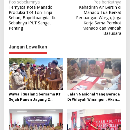
N
Pos sebelumnya
Pos berikutnya
Ternyata Kota Manado
Kehadiran Air Bersih di
a
Produksi 184 Ton Tinja
Manado Tua Berkat
Sehari, Bapelitbangda: Itu
Perjuangan Warga, Juga
v
Sebabnya IPLT Sangat
Kerja Sama Pemkot
i
Penting
Manado dan Windah
Basudara
g
a
Jangan Lewatkan
s
i
p
o
s
Wawali Sualang bersama KT
Jalan Nasional Yang Berada
Sejati Panen Jagung 2
Di Wilayah Winangun, Akan
Hektare di Paniki Bawah
Segera Diperbaiki Oleh BPJN