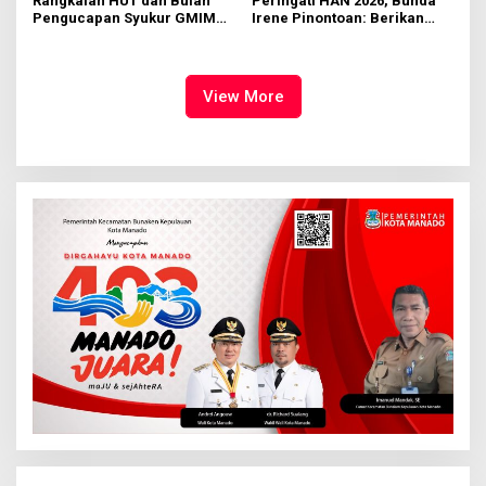
Rangkaian HUT dan Bulan
Peringati HAN 2026, Bunda
Pengucapan Syukur GMIM
Irene Pinontoan: Berikan
Syalom Karombasan
Ruang Bagi Anak untuk
Dimulai, Pandelaki:
Tampil Percaya Diri
Kemuliaan Hanya Bagi
Tuhan Yesus
View More