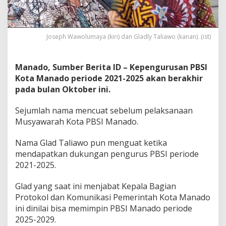
u
l
u
t
Joseph Wawolumaya (kiri) dan Gladly Taliawo (kanan). (ist)
a
n
g
Manado, Sumber Berita ID – Kepengurusan PBSI
k
Kota Manado periode 2021-2025 akan berakhir
i
s
pada bulan Oktober ini.
,
N
Sejumlah nama mencuat sebelum pelaksanaan
a
Musyawarah Kota PBSI Manado.
m
a
Nama Glad Taliawo pun menguat ketika
G
l
mendapatkan dukungan pengurus PBSI periode
a
2021-2025.
d
T
Glad yang saat ini menjabat Kepala Bagian
a
Protokol dan Komunikasi Pemerintah Kota Manado
l
i
ini dinilai bisa memimpin PBSI Manado periode
a
2025-2029.
w