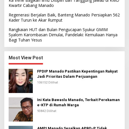
Ka Irene Bagikan Ilmu Disiplin dan Tanggung Jawab di KMD
Kwartir Cabang Manado
Regenerasi Berjalan Baik, Banteng Manado Persiapkan 562
Kader Turun ke Akar Rumput
Rangkaian HUT dan Bulan Pengucapan Syukur GMIM
Syalom Karombasan Dimulai, Pandelaki: Kemuliaan Hanya
Bagi Tuhan Yesus
Most View Post
FPDIP Manado Pastikan Kepentingan Rakyat
Jadi Prioritas Dalam Perjuangan
106152 Dilihat
Ini Kata Bawaslu Manado, Terkait Perekaman
e-KTP di Rumah Warga
93842 Dilihat
AMPI Manado Sesalkan APBD-P Tidak