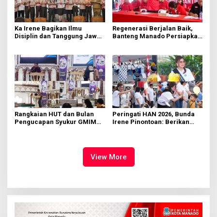
Ka Irene Bagikan Ilmu
Regenerasi Berjalan Baik,
Disiplin dan Tanggung Jawab
Banteng Manado Persiapkan
di KMD Kwartir Cabang
562 Kader Turun ke Akar
Manado
Rumput
Rangkaian HUT dan Bulan
Peringati HAN 2026, Bunda
Pengucapan Syukur GMIM
Irene Pinontoan: Berikan
Syalom Karombasan
Ruang Bagi Anak untuk
Dimulai, Pandelaki:
Tampil Percaya Diri
Kemuliaan Hanya Bagi
Tuhan Yesus
View More