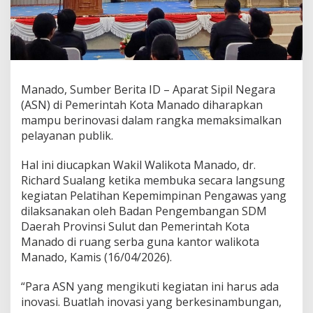
P
u
n
y
a
I
n
Manado, Sumber Berita ID – Aparat Sipil Negara
o
(ASN) di Pemerintah Kota Manado diharapkan
v
mampu berinovasi dalam rangka memaksimalkan
a
pelayanan publik.
s
i
y
Hal ini diucapkan Wakil Walikota Manado, dr.
a
Richard Sualang ketika membuka secara langsung
n
kegiatan Pelatihan Kepemimpinan Pengawas yang
g
dilaksanakan oleh Badan Pengembangan SDM
M
u
Daerah Provinsi Sulut dan Pemerintah Kota
m
Manado di ruang serba guna kantor walikota
p
Manado, Kamis (16/04/2026).
u
n
“Para ASN yang mengikuti kegiatan ini harus ada
i
inovasi. Buatlah inovasi yang berkesinambungan,