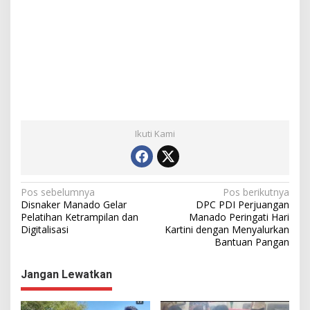
Ikuti Kami
N
Pos sebelumnya
Pos berikutnya
Disnaker Manado Gelar
DPC PDI Perjuangan
a
Pelatihan Ketrampilan dan
Manado Peringati Hari
Digitalisasi
Kartini dengan Menyalurkan
v
Bantuan Pangan
i
g
Jangan Lewatkan
a