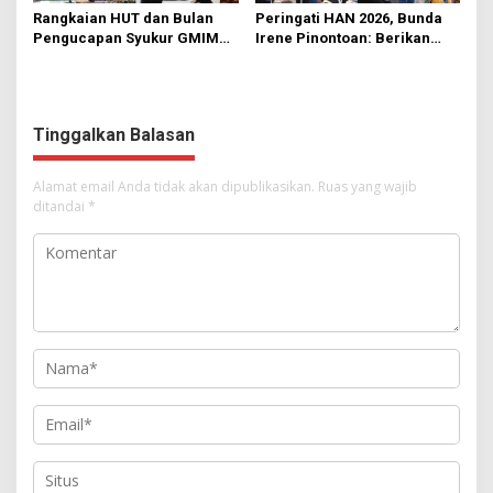
Rangkaian HUT dan Bulan
Peringati HAN 2026, Bunda
Pengucapan Syukur GMIM
Irene Pinontoan: Berikan
Syalom Karombasan
Ruang Bagi Anak untuk
Dimulai, Pandelaki:
Tampil Percaya Diri
Kemuliaan Hanya Bagi
Tuhan Yesus
Tinggalkan Balasan
Alamat email Anda tidak akan dipublikasikan.
Ruas yang wajib
ditandai
*