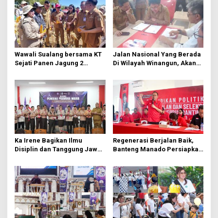
s
i
p
o
s
Wawali Sualang bersama KT
Jalan Nasional Yang Berada
Sejati Panen Jagung 2
Di Wilayah Winangun, Akan
Hektare di Paniki Bawah
Segera Diperbaiki Oleh BPJN
Ka Irene Bagikan Ilmu
Regenerasi Berjalan Baik,
Disiplin dan Tanggung Jawab
Banteng Manado Persiapkan
di KMD Kwartir Cabang
562 Kader Turun ke Akar
Manado
Rumput