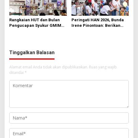
Rangkaian HUT dan Bulan
Peringati HAN 2026, Bunda
Pengucapan Syukur GMIM
Irene Pinontoan: Berikan
Syalom Karombasan
Ruang Bagi Anak untuk
Dimulai, Pandelaki:
Tampil Percaya Diri
Kemuliaan Hanya Bagi
Tuhan Yesus
Tinggalkan Balasan
Alamat email Anda tidak akan dipublikasikan.
Ruas yang wajib
ditandai
*