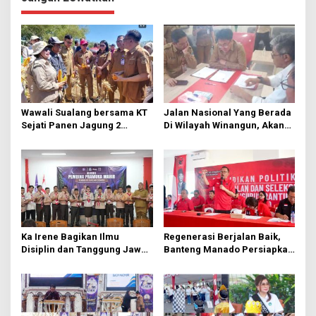
a
s
i
p
o
s
Wawali Sualang bersama KT
Jalan Nasional Yang Berada
Sejati Panen Jagung 2
Di Wilayah Winangun, Akan
Hektare di Paniki Bawah
Segera Diperbaiki Oleh BPJN
Ka Irene Bagikan Ilmu
Regenerasi Berjalan Baik,
Disiplin dan Tanggung Jawab
Banteng Manado Persiapkan
di KMD Kwartir Cabang
562 Kader Turun ke Akar
Manado
Rumput