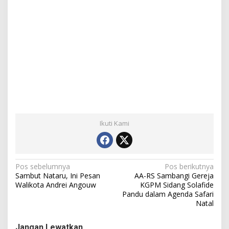
Ikuti Kami
N
Pos sebelumnya
Pos berikutnya
Sambut Nataru, Ini Pesan
AA-RS Sambangi Gereja
a
Walikota Andrei Angouw
KGPM Sidang Solafide
Pandu dalam Agenda Safari
v
Natal
i
g
Jangan Lewatkan