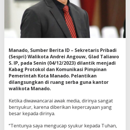
t
K
a
b
a
g
P
r
o
Manado, Sumber Berita ID – Sekretaris Pribadi
t
o
(Sespri) Walikota Andrei Angouw, Glad Taliawo
k
S. IP, pada Senin (04/12/2023) dilantik menjadi
o
Kabag Protokol dan Komunikasi Pimpinan
l
Pemerintah Kota Manado. Pelantikan
d
dilangsungkan di ruang serba guna kantor
a
n
walikota Manado.
K
o
Ketika diwawancarai awak media, dirinya sangat
m
bersyukur, karena diberikan kepercayaan yang
u
besar kepada dirinya.
n
i
k
“Tentunya saya mengucap syukur kepada Tuhan,
a