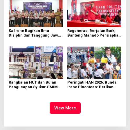
Ka Irene Bagikan Ilmu
Regenerasi Berjalan Baik,
Disiplin dan Tanggung Jawab
Banteng Manado Persiapkan
di KMD Kwartir Cabang
562 Kader Turun ke Akar
Manado
Rumput
Rangkaian HUT dan Bulan
Peringati HAN 2026, Bunda
Pengucapan Syukur GMIM
Irene Pinontoan: Berikan
Syalom Karombasan
Ruang Bagi Anak untuk
Dimulai, Pandelaki:
Tampil Percaya Diri
Kemuliaan Hanya Bagi
Tuhan Yesus
View More