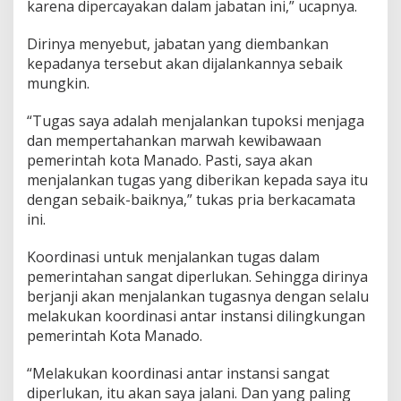
karena dipercayakan dalam jabatan ini,” ucapnya.
s
i
Dirinya menyebut, jabatan yang diembankan
P
i
kepadanya tersebut akan dijalankannya sebaik
m
mungkin.
p
i
“Tugas saya adalah menjalankan tupoksi menjaga
n
dan mempertahankan marwah kewibawaan
a
n
pemerintah kota Manado. Pasti, saya akan
P
menjalankan tugas yang diberikan kepada saya itu
e
dengan sebaik-baiknya,” tukas pria berkacamata
m
ini.
k
o
t
Koordinasi untuk menjalankan tugas dalam
M
pemerintahan sangat diperlukan. Sehingga dirinya
a
berjanji akan menjalankan tugasnya dengan selalu
n
melakukan koordinasi antar instansi dilingkungan
a
pemerintah Kota Manado.
d
o
“Melakukan koordinasi antar instansi sangat
diperlukan, itu akan saya jalani. Dan yang paling