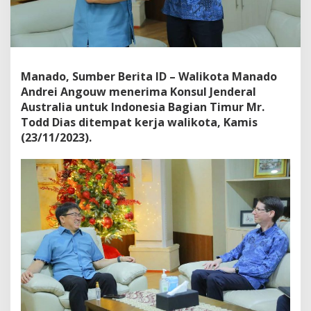
g
a
n
K
o
n
Manado, Sumber Berita ID – Walikota Manado
s
Andrei Angouw menerima Konsul Jenderal
u
Australia untuk Indonesia Bagian Timur Mr.
l
Todd Dias ditempat kerja walikota, Kamis
J
e
(23/11/2023).
n
d
e
r
a
l
A
u
s
t
r
a
l
i