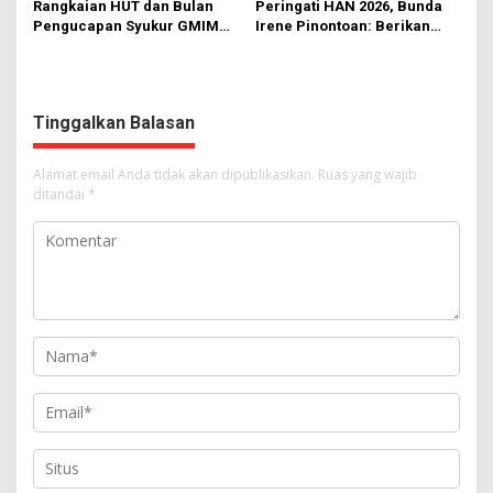
Rangkaian HUT dan Bulan
Peringati HAN 2026, Bunda
Pengucapan Syukur GMIM
Irene Pinontoan: Berikan
Syalom Karombasan
Ruang Bagi Anak untuk
Dimulai, Pandelaki:
Tampil Percaya Diri
Kemuliaan Hanya Bagi
Tuhan Yesus
Tinggalkan Balasan
Alamat email Anda tidak akan dipublikasikan.
Ruas yang wajib
ditandai
*