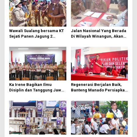
i
p
o
s
Wawali Sualang bersama KT
Jalan Nasional Yang Berada
Sejati Panen Jagung 2
Di Wilayah Winangun, Akan
Hektare di Paniki Bawah
Segera Diperbaiki Oleh BPJN
Ka Irene Bagikan Ilmu
Regenerasi Berjalan Baik,
Disiplin dan Tanggung Jawab
Banteng Manado Persiapkan
di KMD Kwartir Cabang
562 Kader Turun ke Akar
Manado
Rumput