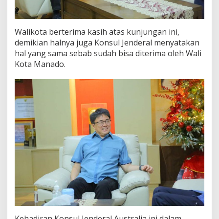
a
Walikota berterima kasih atas kunjungan ini,
demikian halnya juga Konsul Jenderal menyatakan
hal yang sama sebab sudah bisa diterima oleh Wali
Kota Manado.
Kehadiran Konsul Jenderal Australia ini dalam