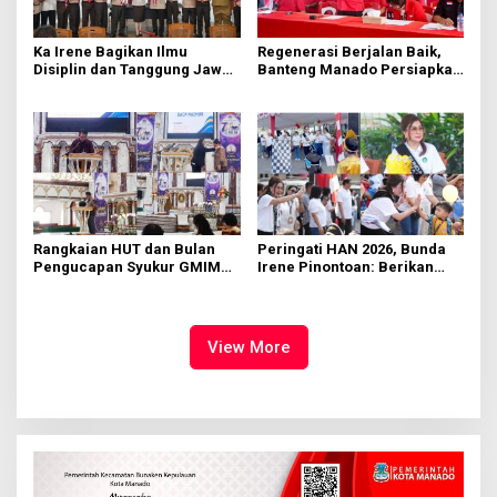
Ka Irene Bagikan Ilmu
Regenerasi Berjalan Baik,
Disiplin dan Tanggung Jawab
Banteng Manado Persiapkan
di KMD Kwartir Cabang
562 Kader Turun ke Akar
Manado
Rumput
Rangkaian HUT dan Bulan
Peringati HAN 2026, Bunda
Pengucapan Syukur GMIM
Irene Pinontoan: Berikan
Syalom Karombasan
Ruang Bagi Anak untuk
Dimulai, Pandelaki:
Tampil Percaya Diri
Kemuliaan Hanya Bagi
Tuhan Yesus
View More