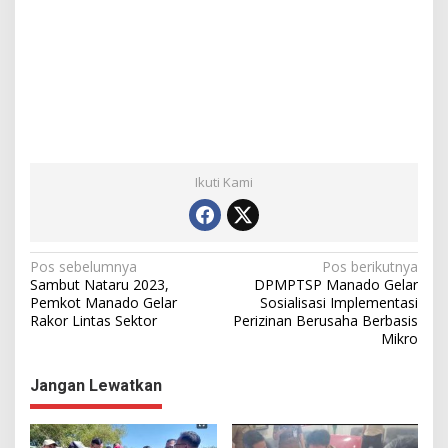
Ikuti Kami
N
Pos sebelumnya
Pos berikutnya
Sambut Nataru 2023,
DPMPTSP Manado Gelar
a
Pemkot Manado Gelar
Sosialisasi Implementasi
Rakor Lintas Sektor
Perizinan Berusaha Berbasis
v
Mikro
i
g
Jangan Lewatkan
a
s