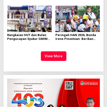
di KMD Kwartir Cabang
562 Kader Turun ke Akar
Manado
Rumput
Rangkaian HUT dan Bulan
Peringati HAN 2026, Bunda
Pengucapan Syukur GMIM
Irene Pinontoan: Berikan
Syalom Karombasan
Ruang Bagi Anak untuk
Dimulai, Pandelaki:
Tampil Percaya Diri
Kemuliaan Hanya Bagi
Tuhan Yesus
View More