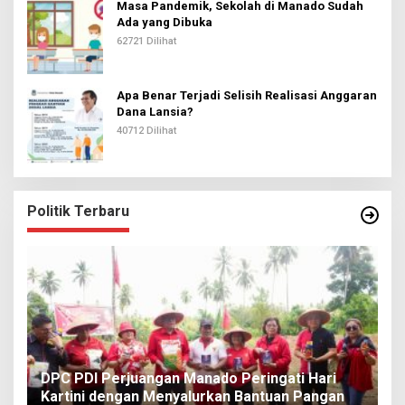
Masa Pandemik, Sekolah di Manado Sudah
Ada yang Dibuka
62721 Dilihat
Apa Benar Terjadi Selisih Realisasi Anggaran
Dana Lansia?
40712 Dilihat
Politik Terbaru
I
DPC PDI Perjuangan Manado Peringati Hari
T
Kartini dengan Menyalurkan Bantuan Pangan
I
Di