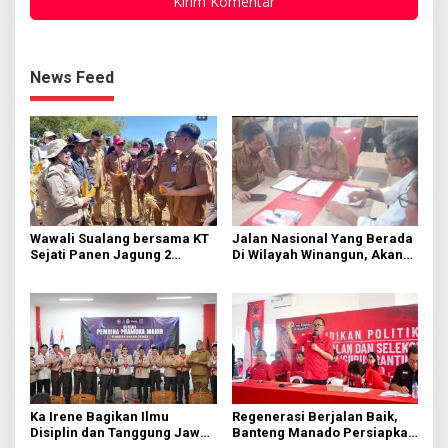
News Feed
Wawali Sualang bersama KT
Jalan Nasional Yang Berada
Sejati Panen Jagung 2
Di Wilayah Winangun, Akan
Hektare di Paniki Bawah
Segera Diperbaiki Oleh BPJN
Ka Irene Bagikan Ilmu
Regenerasi Berjalan Baik,
Disiplin dan Tanggung Jawab
Banteng Manado Persiapkan