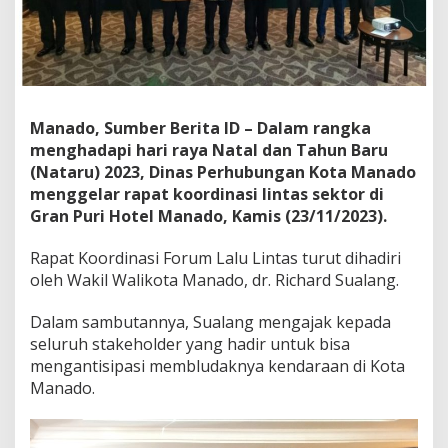
k
o
t
M
a
n
a
Manado, Sumber Berita ID – Dalam rangka
d
menghadapi hari raya Natal dan Tahun Baru
o
(Nataru) 2023, Dinas Perhubungan Kota Manado
G
menggelar rapat koordinasi lintas sektor di
e
l
Gran Puri Hotel Manado, Kamis (23/11/2023).
a
r
Rapat Koordinasi Forum Lalu Lintas turut dihadiri
R
oleh Wakil Walikota Manado, dr. Richard Sualang.
a
k
o
Dalam sambutannya, Sualang mengajak kepada
r
seluruh stakeholder yang hadir untuk bisa
L
mengantisipasi membludaknya kendaraan di Kota
i
Manado.
n
t
a
s