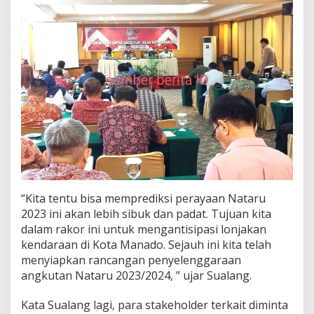
S
e
k
t
o
r
“Kita tentu bisa memprediksi perayaan Nataru
2023 ini akan lebih sibuk dan padat. Tujuan kita
dalam rakor ini untuk mengantisipasi lonjakan
kendaraan di Kota Manado. Sejauh ini kita telah
menyiapkan rancangan penyelenggaraan
angkutan Nataru 2023/2024, ” ujar Sualang.
Kata Sualang lagi, para stakeholder terkait diminta