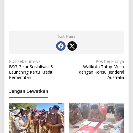
Ikuti Kami
N
Pos sebelumnya
Pos berikutnya
BSG Gelar Sosialisasi &
Walikota Tatap Muka
a
Launching Kartu Kredit
dengan Konsul Jenderal
Pemerintah
Australia
v
i
Jangan Lewatkan
g
a
s
i
p