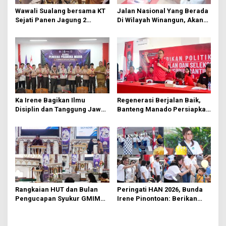
o
Wawali Sualang bersama KT
Jalan Nasional Yang Berada
s
Sejati Panen Jagung 2
Di Wilayah Winangun, Akan
Hektare di Paniki Bawah
Segera Diperbaiki Oleh BPJN
Ka Irene Bagikan Ilmu
Regenerasi Berjalan Baik,
Disiplin dan Tanggung Jawab
Banteng Manado Persiapkan
di KMD Kwartir Cabang
562 Kader Turun ke Akar
Manado
Rumput
Rangkaian HUT dan Bulan
Peringati HAN 2026, Bunda
Pengucapan Syukur GMIM
Irene Pinontoan: Berikan
Syalom Karombasan
Ruang Bagi Anak untuk
Dimulai, Pandelaki:
Tampil Percaya Diri
Kemuliaan Hanya Bagi