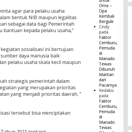
untuk
Oma –
inta agar para pelaku usaha
Opa
Kembali
alam bentuk NIB maupun legalitas
Bergulir
kan sebagai data bagi Pemerintah
Cindy
au bantuan kepada pelaku usaha,”
pada
Faktor
Cemburu,
Pemuda
egiatan sosialisasi ini bertujuan
di
 sumber daya manusia baik
Manado
t dan pelaku usaha skala kecil maupun
Tewas
Dibunuh
Mantan
dari
gkah strategis pemerintah dalam
Pacarnya
giatan yang merupakan prioritas
Redaksi
tan yang menjadi prioritas daerah, ”
pada
Faktor
Cemburu,
Pemuda
isasi tersebut bisa menciptakan
di
Manado
Tewas
 Tahun 2021 tentang