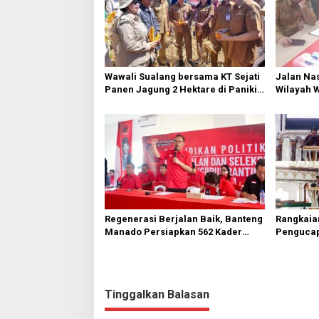
Wawali Sualang bersama KT Sejati
Jalan Nas
Panen Jagung 2 Hektare di Paniki
Wilayah 
Bawah
Diperbai
Regenerasi Berjalan Baik, Banteng
Rangkaia
Manado Persiapkan 562 Kader
Pengucap
Turun ke Akar Rumput
Karombas
Kemuliaa
Yesus
Tinggalkan Balasan