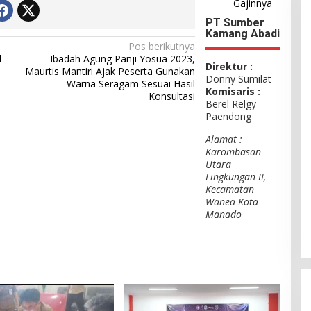
Gajinnya
PT Sumber
Kamang Abadi
Pos berikutnya
l
Ibadah Agung Panji Yosua 2023,
Direktur :
Maurtis Mantiri Ajak Peserta Gunakan
Donny Sumilat
Warna Seragam Sesuai Hasil
Komisaris :
Konsultasi
Berel Relgy
Paendong
Alamat :
Karombasan
Utara
Lingkungan II,
Kecamatan
Wanea Kota
Manado