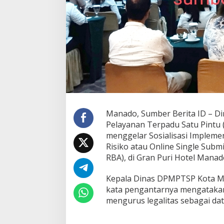
l
e
m
e
n
t
a
s
i
P
e
r
Manado, Sumber Berita ID – D
i
Pelayanan Terpadu Satu Pintu
z
i
menggelar Sosialisasi Impleme
n
Risiko atau Online Single Subm
a
RBA), di Gran Puri Hotel Manad
n
B
Kepala Dinas DPMPTSP Kota Ma
e
r
kata pengantarnya mengataka
u
mengurus legalitas sebagai dat
s
a
h