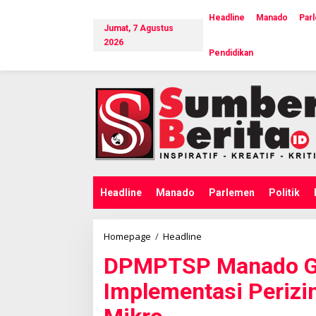
L
e
Headline
Manado
Par
Jumat, 7 Agustus
w
a
2026
Pendidikan
t
i
k
e
k
o
n
t
e
n
Headline
Manado
Parlemen
Politik
Homepage
/
Headline
D
P
DPMPTSP Manado Gel
M
P
Implementasi Perizi
T
S
P