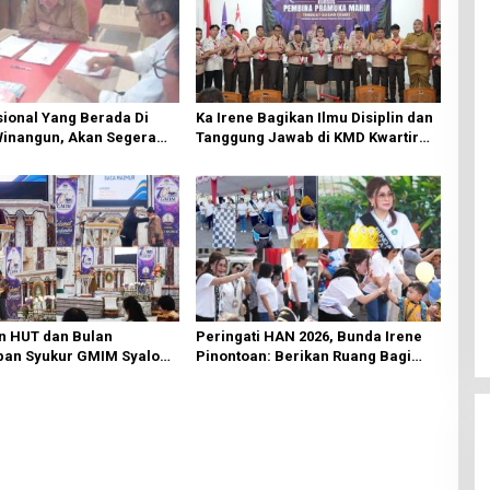
ional Yang Berada Di
Ka Irene Bagikan Ilmu Disiplin dan
Winangun, Akan Segera
Tanggung Jawab di KMD Kwartir
ki Oleh BPJN
Cabang Manado
n HUT dan Bulan
Peringati HAN 2026, Bunda Irene
an Syukur GMIM Syalom
Pinontoan: Berikan Ruang Bagi
an Dimulai, Pandelaki:
Anak untuk Tampil Percaya Diri
n Hanya Bagi Tuhan