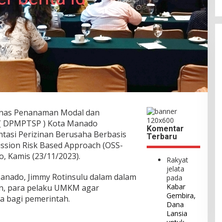
inas Penanaman Modal dan
 ( DPMPTSP ) Kota Manado
Komentar
ntasi Perizinan Berusaha Berbasis
Terbaru
ission Risk Based Approach (OSS-
o, Kamis (23/11/2023).
Rakyat
jelata
nado, Jimmy Rotinsulu dalam dalam
pada
Kabar
n, para pelaku UMKM agar
Gembira,
a bagi pemerintah.
Dana
Lansia