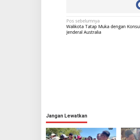
N
Pos sebelumnya
Walikota Tatap Muka dengan Konsu
a
Jenderal Australia
v
i
g
a
s
i
p
o
s
Jangan Lewatkan