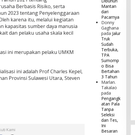
Dibunuh
usaha Berbasis Risiko, serta
Mantan
dari
un 2023 tentang Penyelenggaraan
Pacarnya
leh karena itu, melalui kegiatan
Donny
kan kapasitas sumber daya manusia
Gaghana
rkait dan pelaku usaha skala kecil
pada
Jalur
Truk
Sudah
Terbuka,
isasi ini merupakan pelaku UMKM
TPA
Sumomp
o Bisa
isasi ini adalah Prof Charles Kepel,
Bertahan
3 Tahun
nan Provinsi Sulawesi Utara, Steven
Marlan.
Takalao
pada
Pengangk
atan Pala
Tanpa
Seleksi
dan Tes,
Ini
kuti Kami
Besaran