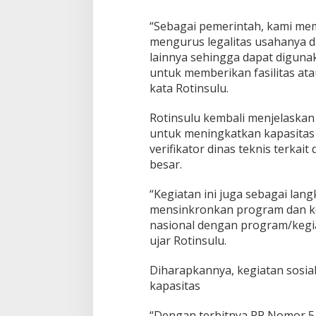
a
“Sebagai pemerintah, kami mem
B
e
mengurus legalitas usahanya d
r
lainnya sehingga dapat diguna
b
untuk memberikan fasilitas at
a
kata Rotinsulu.
s
i
s
Rotinsulu kembali menjelaskan k
M
untuk meningkatkan kapasitas
i
verifikator dinas teknis terkai
k
besar.
r
o
“Kegiatan ini juga sebagai lan
mensinkronkan program dan ke
nasional dengan program/kegia
ujar Rotinsulu.
Diharapkannya, kegiatan sosial
kapasitas
“Dengan terbitnya PP Nomor 5