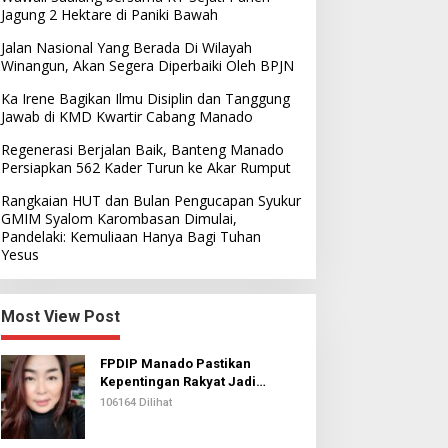
Jagung 2 Hektare di Paniki Bawah
Jalan Nasional Yang Berada Di Wilayah
Winangun, Akan Segera Diperbaiki Oleh BPJN
Ka Irene Bagikan Ilmu Disiplin dan Tanggung
Jawab di KMD Kwartir Cabang Manado
Regenerasi Berjalan Baik, Banteng Manado
Persiapkan 562 Kader Turun ke Akar Rumput
Rangkaian HUT dan Bulan Pengucapan Syukur
GMIM Syalom Karombasan Dimulai,
Pandelaki: Kemuliaan Hanya Bagi Tuhan
Yesus
Most View Post
FPDIP Manado Pastikan
Kepentingan Rakyat Jadi
Prioritas Dalam Perjuangan
106164 Dilihat