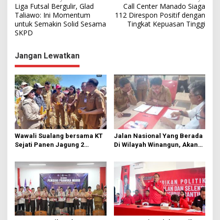
Liga Futsal Bergulir, Glad
Call Center Manado Siaga
a
Taliawo: Ini Momentum
112 Direspon Positif dengan
untuk Semakin Solid Sesama
Tingkat Kepuasan Tinggi
v
SKPD
i
g
Jangan Lewatkan
a
s
i
p
o
s
Wawali Sualang bersama KT
Jalan Nasional Yang Berada
Sejati Panen Jagung 2
Di Wilayah Winangun, Akan
Hektare di Paniki Bawah
Segera Diperbaiki Oleh BPJN