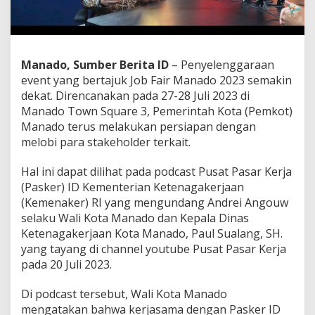
r
a
k
a
n
Manado, Sumber Berita ID
– Penyelenggaraan
J
event yang bertajuk Job Fair Manado 2023 semakin
o
dekat. Direncanakan pada 27-28 Juli 2023 di
b
F
Manado Town Square 3, Pemerintah Kota (Pemkot)
a
Manado terus melakukan persiapan dengan
i
melobi para stakeholder terkait.
r
2
Hal ini dapat dilihat pada podcast Pusat Pasar Kerja
7
-
(Pasker) ID Kementerian Ketenagakerjaan
2
(Kemenaker) RI yang mengundang Andrei Angouw
8
selaku Wali Kota Manado dan Kepala Dinas
J
Ketenagakerjaan Kota Manado, Paul Sualang, SH.
u
yang tayang di channel youtube Pusat Pasar Kerja
l
i
pada 20 Juli 2023.
N
a
Di podcast tersebut, Wali Kota Manado
n
mengatakan bahwa kerjasama dengan Pasker ID
t