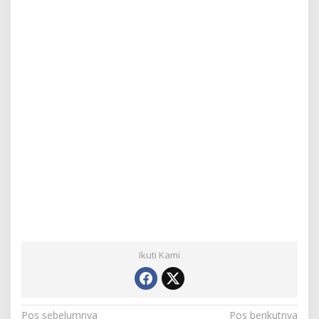
Ikuti Kami
N
Pos sebelumnya
Pos berikutnya