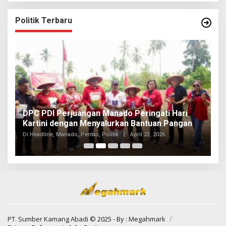
Politik Terbaru
I
DPC PDI Perjuangan Manado Peringati Hari
T
Kartini dengan Menyalurkan Bantuan Pangan
I
Di
Di Headline, Manado, Pentas, Politik
|
April 23, 2026
20
PT. Sumber Kamang Abadi
© 2025 - By :
Megahmark