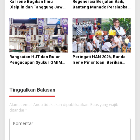
Ka Irene Bagikan Ilmu
Regenerasi Berjalan Baik,
Disiplin dan Tanggung Jawab
Banteng Manado Persiapkan
di KMD Kwartir Cabang
562 Kader Turun ke Akar
Manado
Rumput
Rangkaian HUT dan Bulan
Peringati HAN 2026, Bunda
Pengucapan Syukur GMIM
Irene Pinontoan: Berikan
Syalom Karombasan
Ruang Bagi Anak untuk
Dimulai, Pandelaki:
Tampil Percaya Diri
Kemuliaan Hanya Bagi
Tuhan Yesus
Tinggalkan Balasan
Alamat email Anda tidak akan dipublikasikan.
Ruas yang wajib
ditandai
*