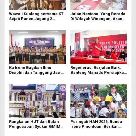
Wawali Sualang bersama KT
Jalan Nasional Yang Berada
Sejati Panen Jagung 2
Di Wilayah Winangun, Akan
Hektare di Paniki Bawah
Segera Diperbaiki Oleh BPJN
Ka Irene Bagikan Ilmu
Regenerasi Berjalan Baik,
Disiplin dan Tanggung Jawab
Banteng Manado Persiapkan
di KMD Kwartir Cabang
562 Kader Turun ke Akar
Manado
Rumput
Rangkaian HUT dan Bulan
Peringati HAN 2026, Bunda
Pengucapan Syukur GMIM
Irene Pinontoan: Berikan
Syalom Karombasan
Ruang Bagi Anak untuk