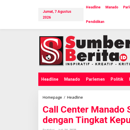
L
e
Headline
Manado
Par
Jumat, 7 Agustus
w
a
2026
Pendidikan
t
i
k
e
k
o
n
t
e
n
Headline
Manado
Parlemen
Politik
Homepage
/
Headline
C
a
Call Center Manado S
l
l
dengan Tingkat Kepu
C
e
n