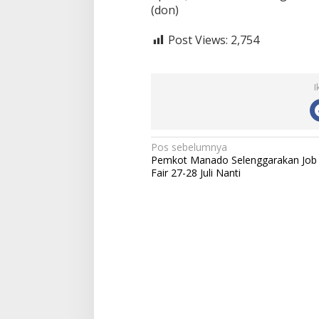
(don)
Post Views:
2,754
I
N
Pos sebelumnya
Pemkot Manado Selenggarakan Job
a
Fair 27-28 Juli Nanti
v
i
g
a
s
i
p