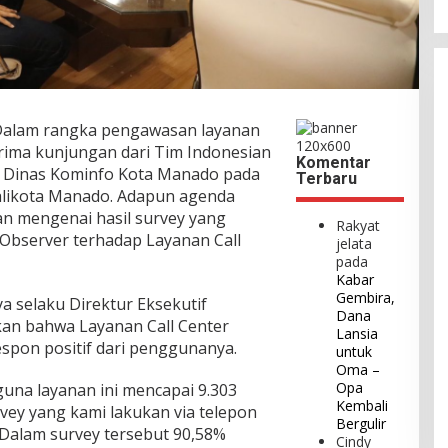
alam rangka pengawasan layanan
rima kunjungan dari Tim Indonesian
Komentar
h Dinas Kominfo Kota Manado pada
Terbaru
alikota Manado. Adapun agenda
n mengenai hasil survey yang
Rakyat
 Observer terhadap Layanan Call
jelata
pada
Kabar
Gembira,
a selaku Direktur Eksekutif
Dana
an bahwa Layanan Call Center
Lansia
spon positif dari penggunanya.
untuk
Oma –
Opa
una layanan ini mencapai 9.303
Kembali
vey yang kami lakukan via telepon
Bergulir
 Dalam survey tersebut 90,58%
Cindy