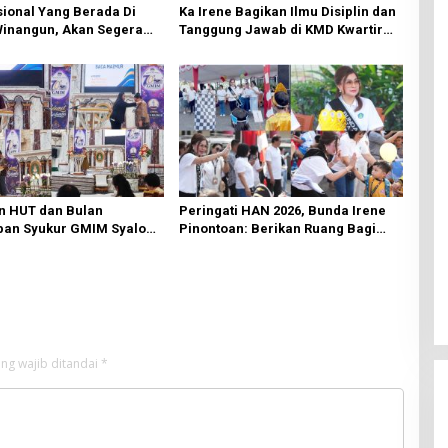
ional Yang Berada Di
Ka Irene Bagikan Ilmu Disiplin dan
Winangun, Akan Segera
Tanggung Jawab di KMD Kwartir
ki Oleh BPJN
Cabang Manado
n HUT dan Bulan
Peringati HAN 2026, Bunda Irene
an Syukur GMIM Syalom
Pinontoan: Berikan Ruang Bagi
an Dimulai, Pandelaki:
Anak untuk Tampil Percaya Diri
n Hanya Bagi Tuhan
ng wajib ditandai
*