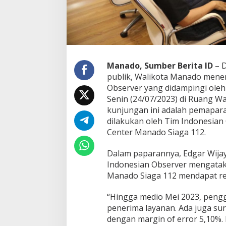
P
o
s
i
t
i
f
Manado, Sumber Berita ID
– D
d
publik, Walikota Manado mene
e
Observer yang didampingi ole
n
Senin (24/07/2023) di Ruang W
g
a
kunjungan ini adalah pemapara
n
dilakukan oleh Tim Indonesian
T
Center Manado Siaga 112.
i
n
Dalam paparannya, Edgar Wijay
g
k
Indonesian Observer mengatak
a
Manado Siaga 112 mendapat re
t
K
“Hingga medio Mei 2023, pengg
e
penerima layanan. Ada juga sur
p
u
dengan margin of error 5,10%.
a