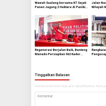
Wawali Sualang bersama KT Sejati
Jalan Nas
Panen Jagung 2 Hektare di Paniki
Wilayah 
Bawah
Diperbai
Regenerasi Berjalan Baik, Banteng
Rangkaia
Manado Persiapkan 562 Kader
Pengucap
Turun ke Akar Rumput
Karombas
Kemuliaa
Yesus
Tinggalkan Balasan
Alamat email Anda tidak akan dipublikasikan.
Ruas ya