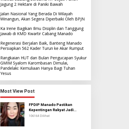
Jagung 2 Hektare di Paniki Bawah
Jalan Nasional Yang Berada Di Wilayah
Winangun, Akan Segera Diperbaiki Oleh BPJN
Ka Irene Bagikan Ilmu Disiplin dan Tanggung
Jawab di KMD Kwartir Cabang Manado
Regenerasi Berjalan Baik, Banteng Manado
Persiapkan 562 Kader Turun ke Akar Rumput
Rangkaian HUT dan Bulan Pengucapan Syukur
GMIM Syalom Karombasan Dimulai,
Pandelaki: Kemuliaan Hanya Bagi Tuhan
Yesus
Most View Post
FPDIP Manado Pastikan
Kepentingan Rakyat Jadi
Prioritas Dalam Perjuangan
106164 Dilihat