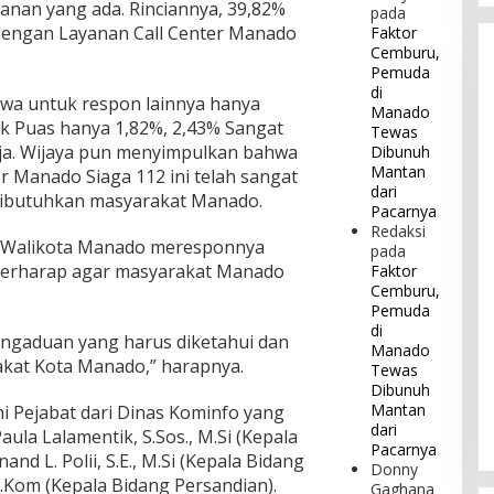
anan yang ada. Rinciannya, 39,82%
pada
dengan Layanan Call Center Manado
Faktor
Cemburu,
Pemuda
di
a untuk respon lainnya hanya
Manado
dak Puas hanya 1,82%, 2,43% Sangat
Tewas
aja. Wijaya pun menyimpulkan bahwa
Dibunuh
Mantan
r Manado Siaga 112 ini telah sangat
dari
dibutuhkan masyarakat Manado.
Pacarnya
Redaksi
 Walikota Manado meresponnya
pada
 berharap agar masyarakat Manado
Faktor
Cemburu,
Pemuda
di
pengaduan yang harus diketahui dan
Manado
kat Kota Manado,” harapnya.
Tewas
Dibunuh
Mantan
i Pejabat dari Dinas Kominfo yang
dari
aula Lalamentik, S.Sos., M.Si (Kepala
Pacarnya
and L. Polii, S.E., M.Si (Kepala Bidang
Donny
S.Kom (Kepala Bidang Persandian).
Gaghana