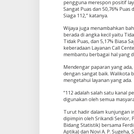
pengguna merespon positif lay
s
Sangat Puas dan 50,76% Puas 
a
Siaga 112,” katanya.
n
T
i
Wijaya juga menambahkan bahw
n
berada di angka kecil yaitu Ti
g
Tidak Puas, dan 5,17% Biasa S
g
keberadaan Layanan Call Cente
i
membantu berbagai hal yang 
Mendengar paparan yang ada,
dengan sangat baik. Walikota
mengetahui layanan yang ada.
“112 adalah salah satu kanal 
digunakan oleh semua masyara
Turut hadir dalam kunjungan in
dipimpin oleh Srikandi Senior, P
Bidang Statistik) bersama Ferdin
Aptika) dan Novi A. P. Sugeha, 