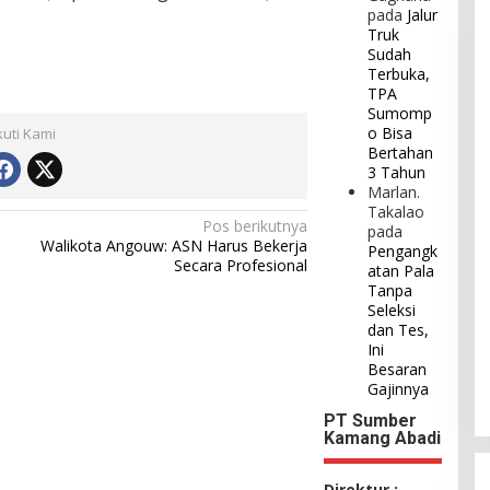
pada
Jalur
Truk
Sudah
Terbuka,
TPA
Sumomp
o Bisa
kuti Kami
Bertahan
3 Tahun
Marlan.
Takalao
Pos berikutnya
pada
Walikota Angouw: ASN Harus Bekerja
Pengangk
Secara Profesional
atan Pala
Tanpa
Seleksi
dan Tes,
Ini
Besaran
Gajinnya
PT Sumber
Kamang Abadi
Direktur :