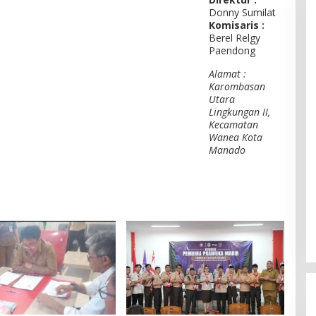
Donny Sumilat
Komisaris :
Berel Relgy
Paendong
Alamat :
Karombasan
Utara
Lingkungan II,
Kecamatan
Wanea Kota
Manado