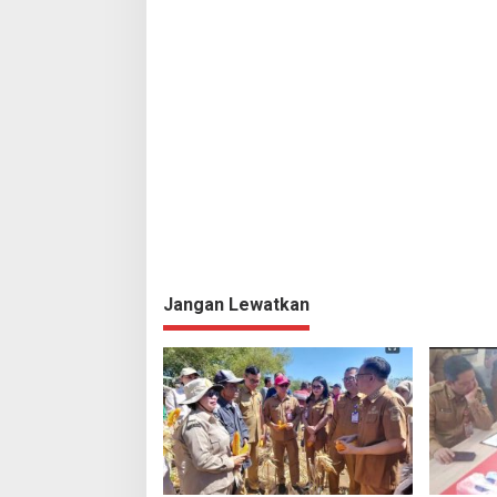
o
s
Jangan Lewatkan