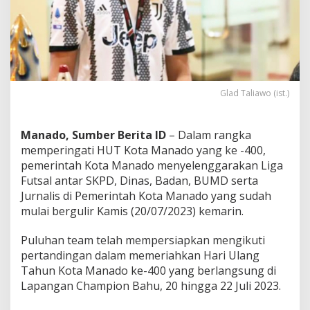
l
a
d
T
a
l
i
Glad Taliawo (ist.)
a
w
o
:
Manado, Sumber Berita ID
– Dalam rangka
I
memperingati HUT Kota Manado yang ke -400,
n
pemerintah Kota Manado menyelenggarakan Liga
i
Futsal antar SKPD, Dinas, Badan, BUMD serta
M
Jurnalis di Pemerintah Kota Manado yang sudah
o
m
mulai bergulir Kamis (20/07/2023) kemarin.
e
n
Puluhan team telah mempersiapkan mengikuti
t
pertandingan dalam memeriahkan Hari Ulang
u
Tahun Kota Manado ke-400 yang berlangsung di
m
u
Lapangan Champion Bahu, 20 hingga 22 Juli 2023.
n
t