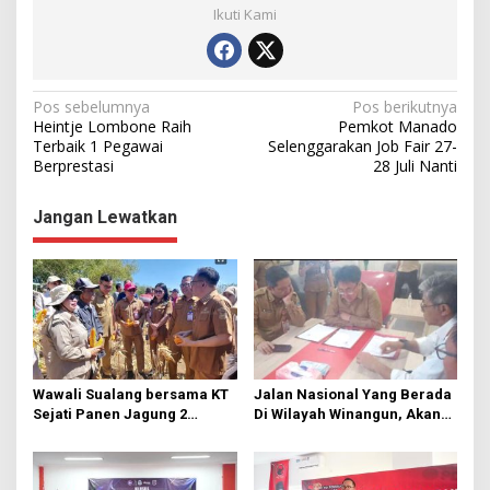
Ikuti Kami
N
Pos sebelumnya
Pos berikutnya
Heintje Lombone Raih
Pemkot Manado
a
Terbaik 1 Pegawai
Selenggarakan Job Fair 27-
Berprestasi
28 Juli Nanti
v
i
Jangan Lewatkan
g
a
s
i
p
o
Wawali Sualang bersama KT
Jalan Nasional Yang Berada
s
Sejati Panen Jagung 2
Di Wilayah Winangun, Akan
Hektare di Paniki Bawah
Segera Diperbaiki Oleh BPJN