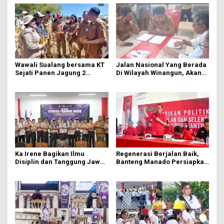
Wawali Sualang bersama KT
Jalan Nasional Yang Berada
Sejati Panen Jagung 2
Di Wilayah Winangun, Akan
Hektare di Paniki Bawah
Segera Diperbaiki Oleh BPJN
Ka Irene Bagikan Ilmu
Regenerasi Berjalan Baik,
Disiplin dan Tanggung Jawab
Banteng Manado Persiapkan
di KMD Kwartir Cabang
562 Kader Turun ke Akar
Manado
Rumput