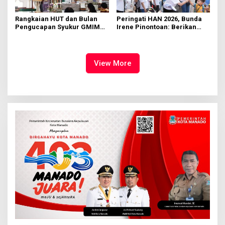
Rangkaian HUT dan Bulan
Peringati HAN 2026, Bunda
Pengucapan Syukur GMIM
Irene Pinontoan: Berikan
Syalom Karombasan
Ruang Bagi Anak untuk
Dimulai, Pandelaki:
Tampil Percaya Diri
Kemuliaan Hanya Bagi
Tuhan Yesus
View More