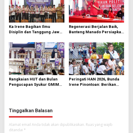
Ka Irene Bagikan Ilmu
Regenerasi Berjalan Baik,
Disiplin dan Tanggung Jawab
Banteng Manado Persiapkan
di KMD Kwartir Cabang
562 Kader Turun ke Akar
Manado
Rumput
Rangkaian HUT dan Bulan
Peringati HAN 2026, Bunda
Pengucapan Syukur GMIM
Irene Pinontoan: Berikan
Syalom Karombasan
Ruang Bagi Anak untuk
Dimulai, Pandelaki:
Tampil Percaya Diri
Kemuliaan Hanya Bagi
Tuhan Yesus
Tinggalkan Balasan
Alamat email Anda tidak akan dipublikasikan.
Ruas yang wajib
ditandai
*