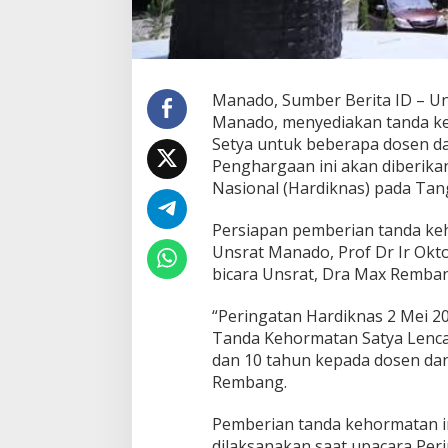
t
y
a
u
n
Manado, Sumber Berita ID – Uni
t
Manado, menyediakan tanda k
u
k
Setya untuk beberapa dosen da
S
Penghargaan ini akan diberikan
e
Nasional (Hardiknas) pada Tan
j
u
Persiapan pemberian tanda ke
m
l
Unsrat Manado, Prof Dr Ir Okt
a
bicara Unsrat, Dra Max Remban
h
D
“Peringatan Hardiknas 2 Mei 2
o
Tanda Kehormatan Satya Lencan
s
e
dan 10 tahun kepada dosen da
n
Rembang.
Pemberian tanda kehormatan in
dilaksanakan saat upacara Per