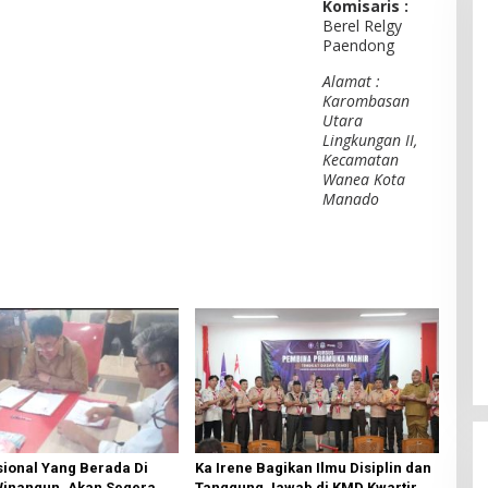
Komisaris :
Berel Relgy
Paendong
Alamat :
Karombasan
Utara
Lingkungan II,
Kecamatan
Wanea Kota
Manado
ional Yang Berada Di
Ka Irene Bagikan Ilmu Disiplin dan
Winangun, Akan Segera
Tanggung Jawab di KMD Kwartir