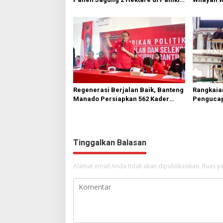
Bawah
Diperbai
Regenerasi Berjalan Baik, Banteng
Rangkaia
Manado Persiapkan 562 Kader
Pengucap
Turun ke Akar Rumput
Karombas
Kemuliaa
Yesus
Tinggalkan Balasan
Alamat email Anda tidak akan dipublikasikan.
Ruas ya