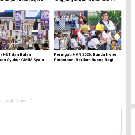
ki Oleh BPJN
Cabang Manado
n HUT dan Bulan
Peringati HAN 2026, Bunda Irene
an Syukur GMIM Syalom
Pinontoan: Berikan Ruang Bagi
an Dimulai, Pandelaki:
Anak untuk Tampil Percaya Diri
n Hanya Bagi Tuhan
ng wajib ditandai
*