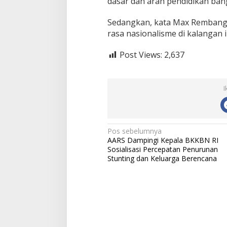
dasar dan arah pendidikan ban
Sedangkan, kata Max Rembang,
rasa nasionalisme di kalangan 
Post Views:
2,637
I
N
Pos sebelumnya
AARS Dampingi Kepala BKKBN RI
a
Sosialisasi Percepatan Penurunan
Stunting dan Keluarga Berencana
v
i
g
a
s