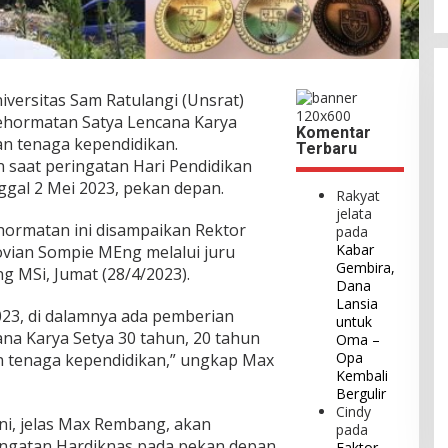
versitas Sam Ratulangi (Unsrat)
ehormatan Satya Lencana Karya
Komentar
n tenaga kependidikan.
Terbaru
 saat peringatan Hari Pendidikan
ggal 2 Mei 2023, pekan depan.
Rakyat
jelata
hormatan ini disampaikan Rektor
pada
Kabar
ovian Sompie MEng melalui juru
Gembira,
g MSi, Jumat (28/4/2023).
Dana
Lansia
023, di dalamnya ada pemberian
untuk
a Karya Setya 30 tahun, 20 tahun
Oma –
Opa
n tenaga kependidikan,” ungkap Max
Kembali
Bergulir
Cindy
i, jelas Max Rembang, akan
pada
ingatan Hardiknas pada pekan depan.
Faktor