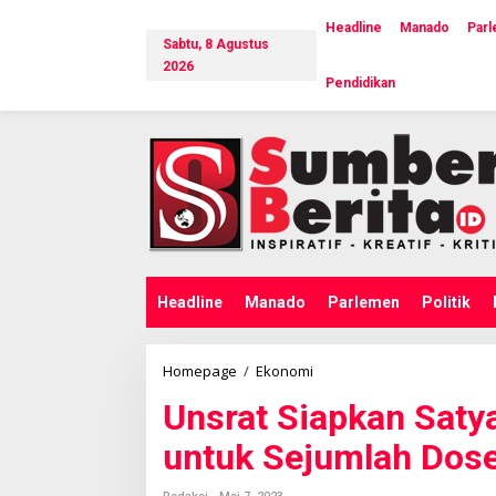
L
e
Headline
Manado
Par
Sabtu, 8 Agustus
w
a
2026
Pendidikan
t
i
k
e
k
o
n
t
e
n
Headline
Manado
Parlemen
Politik
Homepage
/
Ekonomi
U
n
Unsrat Siapkan Saty
s
r
untuk Sejumlah Dos
a
t
S