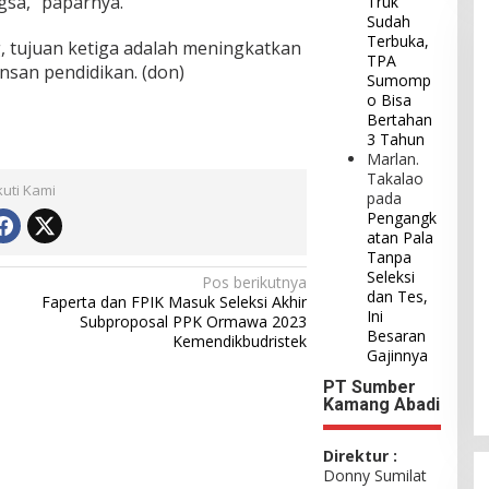
gsa,” paparnya.
Truk
Sudah
Terbuka,
 tujuan ketiga adalah meningkatkan
TPA
insan pendidikan. (don)
Sumomp
o Bisa
Bertahan
3 Tahun
Marlan.
Takalao
kuti Kami
pada
Pengangk
atan Pala
Tanpa
Seleksi
Pos berikutnya
dan Tes,
Faperta dan FPIK Masuk Seleksi Akhir
Ini
Subproposal PPK Ormawa 2023
Besaran
Kemendikbudristek
Gajinnya
PT Sumber
Kamang Abadi
Direktur :
Donny Sumilat