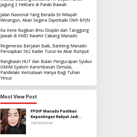
Jagung 2 Hektare di Paniki Bawah
Jalan Nasional Yang Berada Di Wilayah
Winangun, Akan Segera Diperbaiki Oleh BPJN
Ka Irene Bagikan Ilmu Disiplin dan Tanggung
Jawab di KMD Kwartir Cabang Manado
Regenerasi Berjalan Baik, Banteng Manado
Persiapkan 562 Kader Turun ke Akar Rumput
Rangkaian HUT dan Bulan Pengucapan Syukur
GMIM Syalom Karombasan Dimulai,
Pandelaki: Kemuliaan Hanya Bagi Tuhan
Yesus
Most View Post
FPDIP Manado Pastikan
Kepentingan Rakyat Jadi
Prioritas Dalam Perjuangan
106166 Dilihat