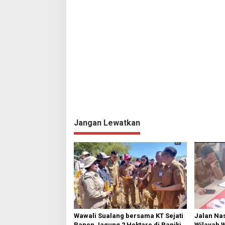
i
p
o
s
Jangan Lewatkan
Wawali Sualang bersama KT Sejati
Jalan Nas
Panen Jagung 2 Hektare di Paniki
Wilayah 