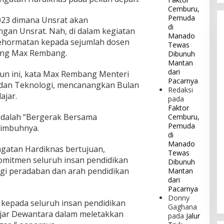
Cemburu,
Pemuda
023 dimana Unsrat akan
di
gan Unsrat. Nah, di dalam kegiatan
Manado
kehormatan kepada sejumlah dosen
Tewas
rang Max Rembang.
Dibunuh
Mantan
dari
un ini, kata Max Rembang Menteri
Pacarnya
t dan Teknologi, mencanangkan Bulan
Redaksi
ajar.
pada
Faktor
dalah “Bergerak Bersama
Cemburu,
Pemuda
 imbuhnya.
di
Manado
gatan Hardiknas bertujuan,
Tewas
mitmen seluruh insan pendidikan
Dibunuh
agi peradaban dan arah pendidikan
Mantan
dari
Pacarnya
Donny
kepada seluruh insan pendidikan
Gaghana
adjar Dewantara dalam meletakkan
pada
Jalur