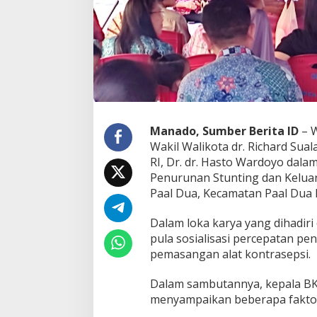
s
a
s
i
P
e
r
c
e
p
Manado, Sumber Berita ID
– W
a
Wakil Walikota dr. Richard Su
t
RI, Dr. dr. Hasto Wardoyo dala
a
n
Penurunan Stunting dan Kelua
P
Paal Dua, Kecamatan Paal Dua 
e
n
Dalam loka karya yang dihadiri
u
pula sosialisasi percepatan p
r
u
pemasangan alat kontrasepsi.
n
a
Dalam sambutannya, kepala B
n
menyampaikan beberapa faktor
S
t