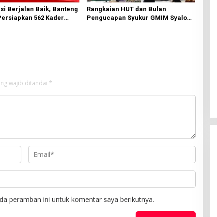
i Berjalan Baik, Banteng
Rangkaian HUT dan Bulan
ersiapkan 562 Kader
Pengucapan Syukur GMIM Syalom
 Akar Rumput
Karombasan Dimulai, Pandelaki:
Kemuliaan Hanya Bagi Tuhan
Yesus
ng wajib ditandai
*
da peramban ini untuk komentar saya berikutnya.