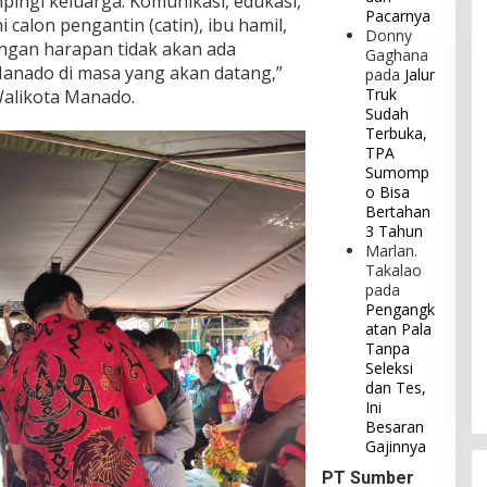
ingi keluarga. Komunikasi, edukasi,
Pacarnya
 calon pengantin (catin), ibu hamil,
Donny
engan harapan tidak akan ada
Gaghana
Manado di masa yang akan datang,”
pada
Jalur
Truk
Walikota Manado.
Sudah
Terbuka,
TPA
Sumomp
o Bisa
Bertahan
3 Tahun
Marlan.
Takalao
pada
Pengangk
atan Pala
Tanpa
Seleksi
dan Tes,
Ini
Besaran
Gajinnya
PT Sumber