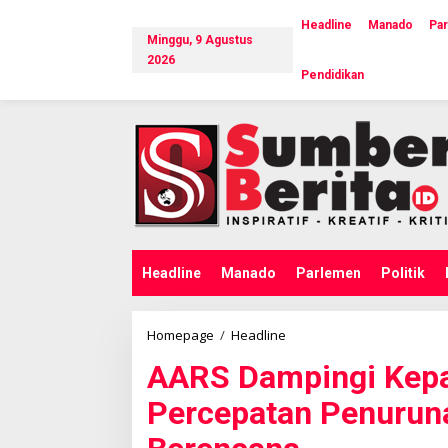
L
e
Headline
Manado
Pa
Minggu, 9 Agustus
w
a
2026
Pendidikan
t
i
k
e
k
o
n
t
e
n
Headline
Manado
Parlemen
Politik
Homepage
/
Headline
A
A
AARS Dampingi Kepal
R
S
Percepatan Penuruna
D
a
m