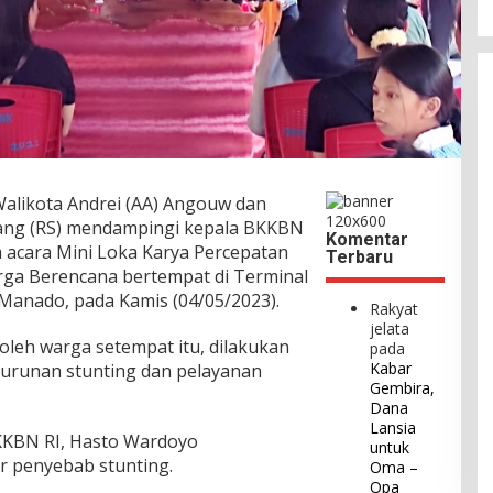
alikota Andrei (AA) Angouw dan
alang (RS) mendampingi kepala BKKBN
Komentar
m acara Mini Loka Karya Percepatan
Terbaru
rga Berencana bertempat di Terminal
Manado, pada Kamis (04/05/2023).
Rakyat
jelata
 oleh warga setempat itu, dilakukan
pada
Kabar
enurunan stunting dan pelayanan
Gembira,
Dana
Lansia
KKBN RI, Hasto Wardoyo
untuk
 penyebab stunting.
Oma –
Opa