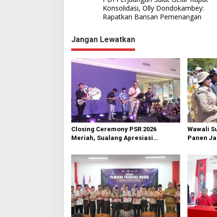
a
Konsolidasi, Olly Dondokambey:
Rapatkan Barisan Pemenangan
v
i
Jangan Lewatkan
g
a
s
i
p
o
s
Closing Ceremony PSR 2026
Wawali S
Meriah, Sualang Apresiasi
Panen Jag
Keterlibatan 10 Ribu Remaja GMIM
Bawah