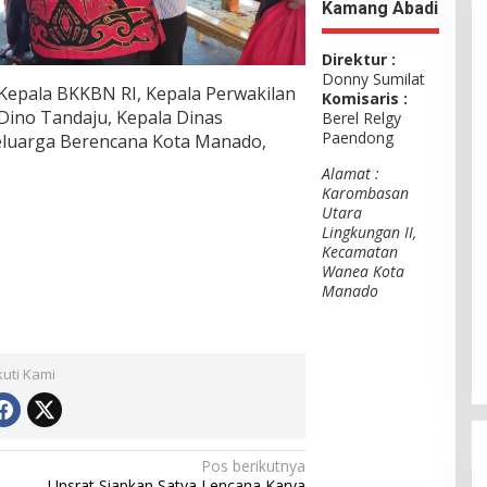
Kamang Abadi
Direktur :
Donny Sumilat
Kepala BKKBN RI, Kepala Perwakilan
Komisaris :
Dino Tandaju, Kepala Dinas
Berel Relgy
Paendong
eluarga Berencana Kota Manado,
Alamat :
Karombasan
Utara
Lingkungan II,
Kecamatan
Wanea Kota
Manado
kuti Kami
Pos berikutnya
Unsrat Siapkan Satya Lencana Karya