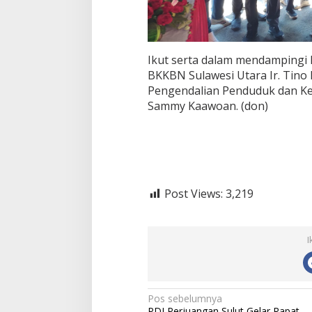
Ikut serta dalam mendampingi 
BKKBN Sulawesi Utara Ir. Tino 
Pengendalian Penduduk dan K
Sammy Kaawoan. (don)
Post Views:
3,219
I
N
Pos sebelumnya
PDI Perjuangan Sulut Gelar Rapat