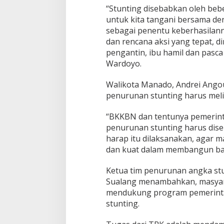
“Stunting disebabkan oleh beb
u
n
untuk kita tangani bersama de
t
sebagai penentu keberhasilann
i
dan rencana aksi yang tepat, d
n
pengantin, ibu hamil dan pasca
g
d
Wardoyo.
a
n
Walikota Manado, Andrei Ang
K
penurunan stunting harus meli
e
l
“BKKBN dan tentunya pemerin
u
a
penurunan stunting harus dise
r
harap itu dilaksanakan, agar m
g
dan kuat dalam membangun ba
a
B
Ketua tim penurunan angka stu
e
r
Sualang menambahkan, masyar
e
mendukung program pemerint
n
stunting.
c
a