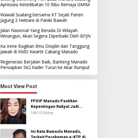
Apresiasi Keterlibatan 10 Ribu Remaja GMIM
Wawali Sualang bersama KT Sejati Panen
Jagung 2 Hektare di Paniki Bawah
Jalan Nasional Yang Berada Di Wilayah
Winangun, Akan Segera Diperbaiki Oleh BPJN
Ka Irene Bagikan Ilmu Disiplin dan Tanggung
Jawab di KMD Kwartir Cabang Manado
Regenerasi Berjalan Baik, Banteng Manado
Persiapkan 562 Kader Turun ke Akar Rumput
Most View Post
FPDIP Manado Pastikan
Kepentingan Rakyat Jadi
Prioritas Dalam Perjuangan
106173 Dilihat
Ini Kata Bawaslu Manado,
Terkait Perekaman e-KTP di