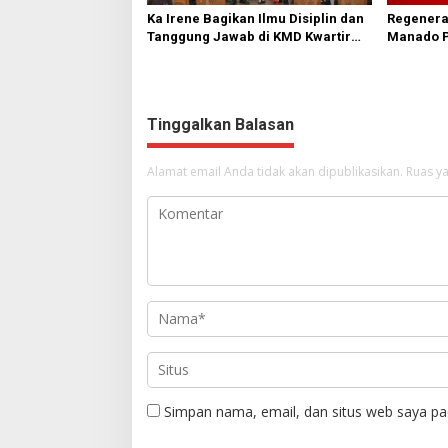
Ka Irene Bagikan Ilmu Disiplin dan
Regeneras
Tanggung Jawab di KMD Kwartir
Manado P
Cabang Manado
Turun ke
Tinggalkan Balasan
Alamat email Anda tidak akan dipublikasikan.
Ruas ya
Simpan nama, email, dan situs web saya pa