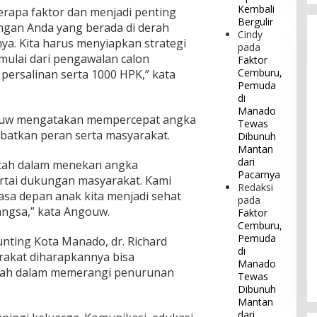
Kembali
erapa faktor dan menjadi penting
Bergulir
ngan Anda yang berada di derah
Cindy
ya. Kita harus menyiapkan strategi
pada
imulai dari pengawalan calon
Faktor
Cemburu,
 persalinan serta 1000 HPK,” kata
Pemuda
di
Manado
ouw mengatakan mempercepat angka
Tewas
batkan peran serta masyarakat.
Dibunuh
Mantan
dari
tah dalam menekan angka
Pacarnya
rtai dukungan masyarakat. Kami
Redaksi
asa depan anak kita menjadi sehat
pada
ngsa,” kata Angouw.
Faktor
Cemburu,
Pemuda
nting Kota Manado, dr. Richard
di
akat diharapkannya bisa
Manado
ah dalam memerangi penurunan
Tewas
Dibunuh
Mantan
dari