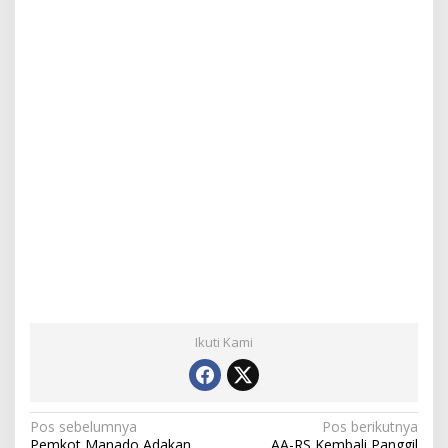
Ikuti Kami
N
Pos sebelumnya
Pos berikutnya
Pemkot Manado Adakan
AA-RS Kembali Panggil