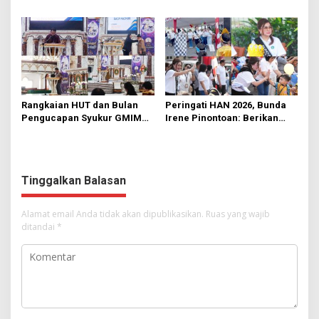
di KMD Kwartir Cabang
562 Kader Turun ke Akar
Manado
Rumput
Rangkaian HUT dan Bulan
Peringati HAN 2026, Bunda
Pengucapan Syukur GMIM
Irene Pinontoan: Berikan
Syalom Karombasan
Ruang Bagi Anak untuk
Dimulai, Pandelaki:
Tampil Percaya Diri
Kemuliaan Hanya Bagi
Tuhan Yesus
Tinggalkan Balasan
Alamat email Anda tidak akan dipublikasikan.
Ruas yang wajib
ditandai
*