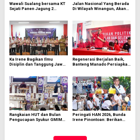
Wawali Sualang bersama KT
Jalan Nasional Yang Berada
Sejati Panen Jagung 2
Di Wilayah Winangun, Akan
Hektare di Paniki Bawah
Segera Diperbaiki Oleh BPJN
Ka Irene Bagikan Ilmu
Regenerasi Berjalan Baik,
Disiplin dan Tanggung Jawab
Banteng Manado Persiapkan
di KMD Kwartir Cabang
562 Kader Turun ke Akar
Manado
Rumput
Rangkaian HUT dan Bulan
Peringati HAN 2026, Bunda
Pengucapan Syukur GMIM
Irene Pinontoan: Berikan
Syalom Karombasan
Ruang Bagi Anak untuk
Dimulai, Pandelaki:
Tampil Percaya Diri
Kemuliaan Hanya Bagi
Tuhan Yesus