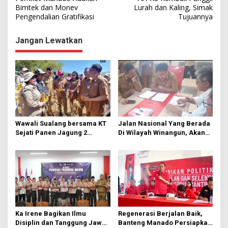
a
Bimtek dan Monev
Lurah dan Kaling, Simak
Pengendalian Gratifikasi
Tujuannya
v
i
Jangan Lewatkan
g
a
s
i
p
o
Wawali Sualang bersama KT
Jalan Nasional Yang Berada
s
Sejati Panen Jagung 2
Di Wilayah Winangun, Akan
Hektare di Paniki Bawah
Segera Diperbaiki Oleh BPJN
Ka Irene Bagikan Ilmu
Regenerasi Berjalan Baik,
Disiplin dan Tanggung Jawab
Banteng Manado Persiapkan