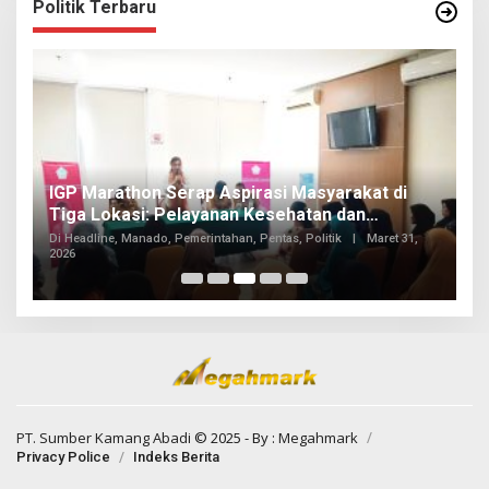
Politik Terbaru
IGP Marathon Serap Aspirasi Masyarakat di
F
Tiga Lokasi: Pelayanan Kesehatan dan
I
Infrastruktur Mencuat
Di Headline, Manado, Pemerintahan, Pentas, Politik
|
Maret 31,
K
2026
Di
PT. Sumber Kamang Abadi
© 2025 - By :
Megahmark
Privacy Police
Indeks Berita