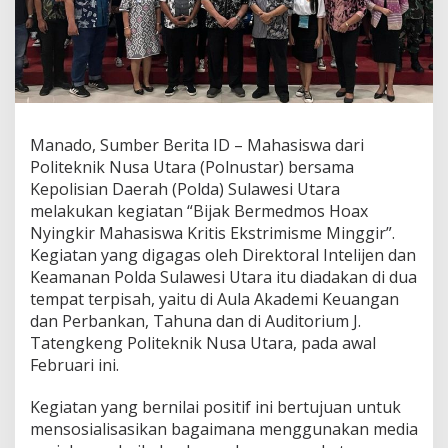
u
t
B
e
r
s
i
n
Manado, Sumber Berita ID – Mahasiswa dari
e
Politeknik Nusa Utara (Polnustar) bersama
r
Kepolisian Daerah (Polda) Sulawesi Utara
g
melakukan kegiatan “Bijak Bermedmos Hoax
i
T
Nyingkir Mahasiswa Kritis Ekstrimisme Minggir”.
a
Kegiatan yang digagas oleh Direktoral Intelijen dan
n
Keamanan Polda Sulawesi Utara itu diadakan di dua
g
tempat terpisah, yaitu di Aula Akademi Keuangan
k
a
dan Perbankan, Tahuna dan di Auditorium J.
l
Tatengkeng Politeknik Nusa Utara, pada awal
H
Februari ini.
o
a
Kegiatan yang bernilai positif ini bertujuan untuk
x
mensosialisasikan bagaimana menggunakan media