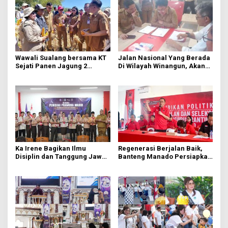
Wawali Sualang bersama KT
Jalan Nasional Yang Berada
Sejati Panen Jagung 2
Di Wilayah Winangun, Akan
Hektare di Paniki Bawah
Segera Diperbaiki Oleh BPJN
Ka Irene Bagikan Ilmu
Regenerasi Berjalan Baik,
Disiplin dan Tanggung Jawab
Banteng Manado Persiapkan
di KMD Kwartir Cabang
562 Kader Turun ke Akar
Manado
Rumput