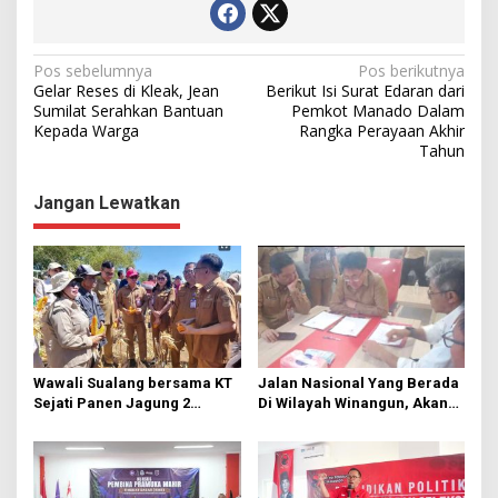
N
Pos sebelumnya
Pos berikutnya
Gelar Reses di Kleak, Jean
Berikut Isi Surat Edaran dari
a
Sumilat Serahkan Bantuan
Pemkot Manado Dalam
Kepada Warga
Rangka Perayaan Akhir
v
Tahun
i
g
Jangan Lewatkan
a
s
i
p
o
s
Wawali Sualang bersama KT
Jalan Nasional Yang Berada
Sejati Panen Jagung 2
Di Wilayah Winangun, Akan
Hektare di Paniki Bawah
Segera Diperbaiki Oleh BPJN