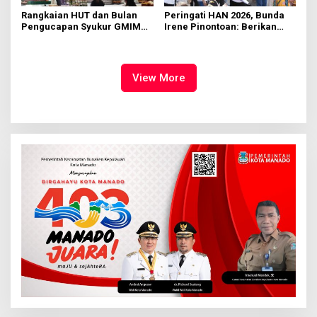
Rangkaian HUT dan Bulan
Peringati HAN 2026, Bunda
Pengucapan Syukur GMIM
Irene Pinontoan: Berikan
Syalom Karombasan
Ruang Bagi Anak untuk
Dimulai, Pandelaki:
Tampil Percaya Diri
Kemuliaan Hanya Bagi
Tuhan Yesus
View More