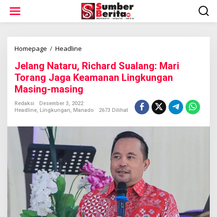
L
e
w
a
t
i
Homepage
/
Headline
J
k
e
Jelang Nataru, Richard Sualang: Mari
e
l
k
a
Torang Jaga Keamanan Lingkungan
o
n
Masing-masing
n
g
t
N
Redaksi
Desember 3, 2022
e
a
Headline
,
Lingkungan
,
Manado
2673 Dilihat
n
t
a
r
u
,
R
i
c
h
a
r
d