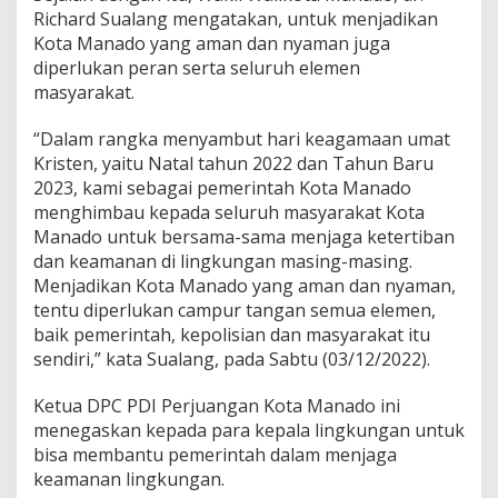
m
Richard Sualang mengatakan, untuk menjadikan
a
Kota Manado yang aman dan nyaman juga
n
diperlukan peran serta seluruh elemen
a
masyarakat.
n
L
i
“Dalam rangka menyambut hari keagamaan umat
n
Kristen, yaitu Natal tahun 2022 dan Tahun Baru
g
2023, kami sebagai pemerintah Kota Manado
k
menghimbau kepada seluruh masyarakat Kota
u
Manado untuk bersama-sama menjaga ketertiban
n
g
dan keamanan di lingkungan masing-masing.
a
Menjadikan Kota Manado yang aman dan nyaman,
n
tentu diperlukan campur tangan semua elemen,
M
baik pemerintah, kepolisian dan masyarakat itu
a
s
sendiri,” kata Sualang, pada Sabtu (03/12/2022).
i
n
Ketua DPC PDI Perjuangan Kota Manado ini
g
menegaskan kepada para kepala lingkungan untuk
-
bisa membantu pemerintah dalam menjaga
m
a
keamanan lingkungan.
s