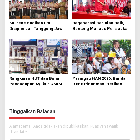
Ka Irene Bagikan Ilmu
Regenerasi Berjalan Baik,
Disiplin dan Tanggung Jawab
Banteng Manado Persiapkan
di KMD Kwartir Cabang
562 Kader Turun ke Akar
Manado
Rumput
Rangkaian HUT dan Bulan
Peringati HAN 2026, Bunda
Pengucapan Syukur GMIM
Irene Pinontoan: Berikan
Syalom Karombasan
Ruang Bagi Anak untuk
Dimulai, Pandelaki:
Tampil Percaya Diri
Kemuliaan Hanya Bagi
Tuhan Yesus
Tinggalkan Balasan
Alamat email Anda tidak akan dipublikasikan.
Ruas yang wajib
ditandai
*