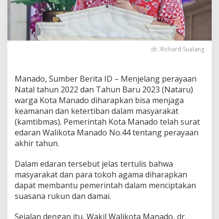
S
u
a
l
a
dr. Richard Sualang
n
g
:
M
Manado, Sumber Berita ID – Menjelang perayaan
a
Natal tahun 2022 dan Tahun Baru 2023 (Nataru)
r
warga Kota Manado diharapkan bisa menjaga
i
keamanan dan ketertiban dalam masyarakat
T
o
(kamtibmas). Pemerintah Kota Manado telah surat
r
edaran Walikota Manado No.44 tentang perayaan
a
akhir tahun.
n
g
Dalam edaran tersebut jelas tertulis bahwa
J
a
masyarakat dan para tokoh agama diharapkan
g
dapat membantu pemerintah dalam menciptakan
a
suasana rukun dan damai.
K
e
Sejalan dengan itu, Wakil Walikota Manado, dr.
a