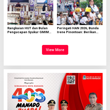
Rangkaian HUT dan Bulan
Peringati HAN 2026, Bunda
Pengucapan Syukur GMIM
Irene Pinontoan: Berikan
Syalom Karombasan
Ruang Bagi Anak untuk
Dimulai, Pandelaki:
Tampil Percaya Diri
Kemuliaan Hanya Bagi
Tuhan Yesus
View More