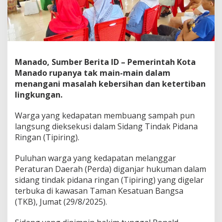
a
r
a
n
g
a
n
Manado, Sumber Berita ID – Pemerintah Kota
,
Manado rupanya tak main-main dalam
P
menangani masalah kebersihan dan ketertiban
e
lingkungan.
l
a
k
Warga yang kedapatan membuang sampah pun
u
langsung dieksekusi dalam Sidang Tindak Pidana
D
Ringan (Tipiring).
i
g
Puluhan warga yang kedapatan melanggar
a
n
Peraturan Daerah (Perda) diganjar hukuman dalam
j
sidang tindak pidana ringan (Tipiring) yang digelar
a
terbuka di kawasan Taman Kesatuan Bangsa
r
(TKB), Jumat (29/8/2025).
K
u
r