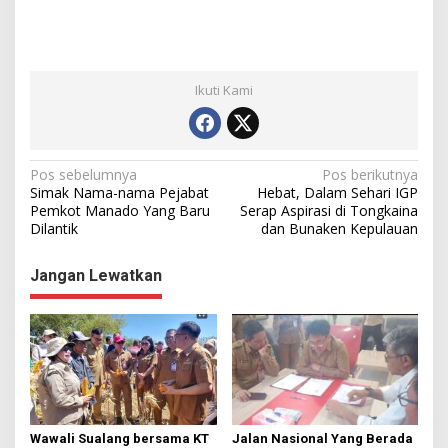
Ikuti Kami
N
Pos sebelumnya
Pos berikutnya
Simak Nama-nama Pejabat
Hebat, Dalam Sehari IGP
a
Pemkot Manado Yang Baru
Serap Aspirasi di Tongkaina
Dilantik
dan Bunaken Kepulauan
v
i
Jangan Lewatkan
g
a
s
i
p
o
Wawali Sualang bersama KT
Jalan Nasional Yang Berada