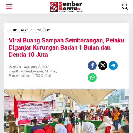
L
e
w
a
t
i
Homepage
/
Headline
V
k
i
Viral Buang Sampah Sembarangan, Pelaku
e
r
k
a
Diganjar Kurungan Badan 1 Bulan dan
o
l
Denda 10 Juta
n
B
t
u
e
a
Redaksi
Agustus 29, 2025
n
Headline
,
Lingkungan
,
Mimbar
,
n
Pemerintahan
1725 Dilihat
g
S
a
m
p
a
h
S
e
m
b