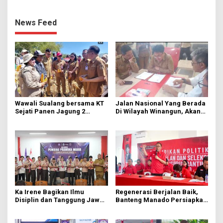
News Feed
Wawali Sualang bersama KT
Jalan Nasional Yang Berada
Sejati Panen Jagung 2
Di Wilayah Winangun, Akan
Hektare di Paniki Bawah
Segera Diperbaiki Oleh BPJN
Ka Irene Bagikan Ilmu
Regenerasi Berjalan Baik,
Disiplin dan Tanggung Jawab
Banteng Manado Persiapkan
di KMD Kwartir Cabang
562 Kader Turun ke Akar
Manado
Rumput