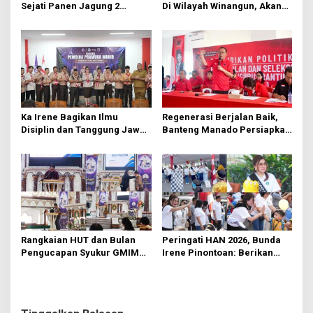
s
Sejati Panen Jagung 2
Di Wilayah Winangun, Akan
Hektare di Paniki Bawah
Segera Diperbaiki Oleh BPJN
Ka Irene Bagikan Ilmu
Regenerasi Berjalan Baik,
Disiplin dan Tanggung Jawab
Banteng Manado Persiapkan
di KMD Kwartir Cabang
562 Kader Turun ke Akar
Manado
Rumput
Rangkaian HUT dan Bulan
Peringati HAN 2026, Bunda
Pengucapan Syukur GMIM
Irene Pinontoan: Berikan
Syalom Karombasan
Ruang Bagi Anak untuk
Dimulai, Pandelaki:
Tampil Percaya Diri
Kemuliaan Hanya Bagi
Tuhan Yesus