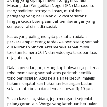
Sidang yang dipimpin hakim tunggal Ronald
u
Masang dari Pengadilan Negeri (PN) Manado itu
n
menghadirkan beragam kasus, mulai dari
g
pedagang yang berjualan di lokasi terlarang,
a
n
hingga kasus buang sampah sembarangan yang
B
sempat viral di media sosial.
a
d
Kasus yang paling menyita perhatian adalah
a
perkara empat orang terdakwa pembuang sampah
n
1
di Kelurahan Singkil. Aksi mereka sebelumnya
B
terekam kamera CCTV dan videonya tersebar luas
u
di jagat maya.
l
a
Dalam persidangan, terungkap bahwa tiga pekerja
n
d
toko membuang sampah atas perintah pemilik
a
toko berinisial M. Atas kelalaian tersebut, majelis
n
hakim menjatuhkan hukuman kurungan badan
D
selama satu bulan dan denda sebesar Rp10 juta.
e
n
d
Selain kasus itu, sidang juga mengadili sejumlah
a
pelanggaran lain. Warga yang ketahuan berjualan
1