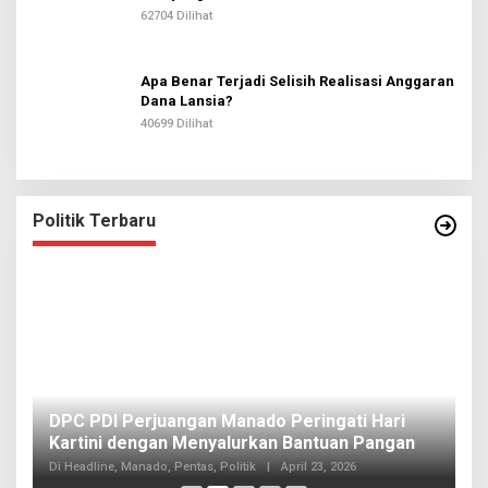
62704 Dilihat
Apa Benar Terjadi Selisih Realisasi Anggaran
Dana Lansia?
40699 Dilihat
Politik Terbaru
I
DPC PDI Perjuangan Manado Peringati Hari
T
Kartini dengan Menyalurkan Bantuan Pangan
I
Di
Di Headline, Manado, Pentas, Politik
|
April 23, 2026
20