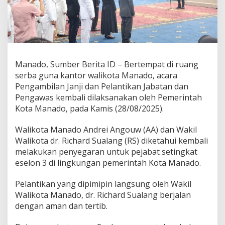
t
P
e
m
k
o
t
Manado, Sumber Berita ID – Bertempat di ruang
M
serba guna kantor walikota Manado, acara
a
Pengambilan Janji dan Pelantikan Jabatan dan
n
a
Pengawas kembali dilaksanakan oleh Pemerintah
d
Kota Manado, pada Kamis (28/08/2025).
o
Y
Walikota Manado Andrei Angouw (AA) dan Wakil
a
Walikota dr. Richard Sualang (RS) diketahui kembali
n
g
melakukan penyegaran untuk pejabat setingkat
B
eselon 3 di lingkungan pemerintah Kota Manado.
a
r
Pelantikan yang dipimipin langsung oleh Wakil
u
Walikota Manado, dr. Richard Sualang berjalan
D
i
dengan aman dan tertib.
l
a