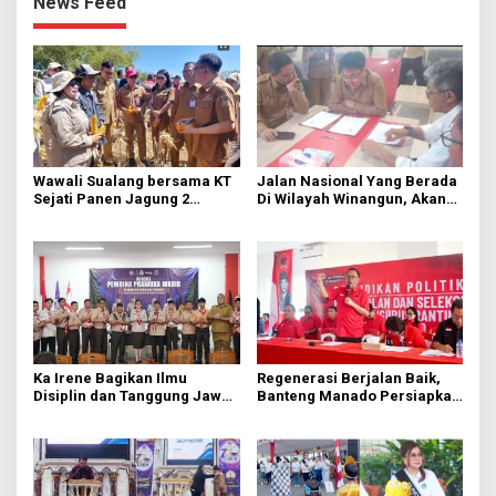
News Feed
Wawali Sualang bersama KT
Jalan Nasional Yang Berada
Sejati Panen Jagung 2
Di Wilayah Winangun, Akan
Hektare di Paniki Bawah
Segera Diperbaiki Oleh BPJN
Ka Irene Bagikan Ilmu
Regenerasi Berjalan Baik,
Disiplin dan Tanggung Jawab
Banteng Manado Persiapkan
di KMD Kwartir Cabang
562 Kader Turun ke Akar
Manado
Rumput