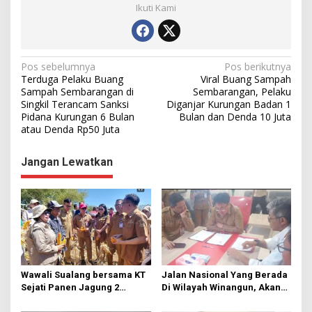
Ikuti Kami
N
Pos sebelumnya
Pos berikutnya
Terduga Pelaku Buang
Viral Buang Sampah
a
Sampah Sembarangan di
Sembarangan, Pelaku
Singkil Terancam Sanksi
Diganjar Kurungan Badan 1
v
Pidana Kurungan 6 Bulan
Bulan dan Denda 10 Juta
i
atau Denda Rp50 Juta
g
Jangan Lewatkan
a
s
i
p
o
s
Wawali Sualang bersama KT
Jalan Nasional Yang Berada
Sejati Panen Jagung 2
Di Wilayah Winangun, Akan
Hektare di Paniki Bawah
Segera Diperbaiki Oleh BPJN