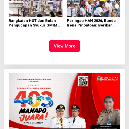
Rangkaian HUT dan Bulan
Peringati HAN 2026, Bunda
Pengucapan Syukur GMIM
Irene Pinontoan: Berikan
Syalom Karombasan
Ruang Bagi Anak untuk
Dimulai, Pandelaki:
Tampil Percaya Diri
Kemuliaan Hanya Bagi
Tuhan Yesus
View More