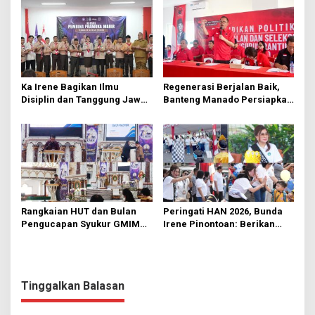
Ka Irene Bagikan Ilmu
Regenerasi Berjalan Baik,
Disiplin dan Tanggung Jawab
Banteng Manado Persiapkan
di KMD Kwartir Cabang
562 Kader Turun ke Akar
Manado
Rumput
Rangkaian HUT dan Bulan
Peringati HAN 2026, Bunda
Pengucapan Syukur GMIM
Irene Pinontoan: Berikan
Syalom Karombasan
Ruang Bagi Anak untuk
Dimulai, Pandelaki:
Tampil Percaya Diri
Kemuliaan Hanya Bagi
Tuhan Yesus
Tinggalkan Balasan