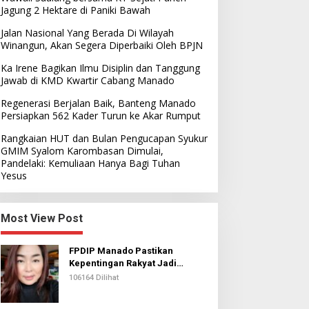
Jagung 2 Hektare di Paniki Bawah
Jalan Nasional Yang Berada Di Wilayah
Winangun, Akan Segera Diperbaiki Oleh BPJN
Ka Irene Bagikan Ilmu Disiplin dan Tanggung
Jawab di KMD Kwartir Cabang Manado
Regenerasi Berjalan Baik, Banteng Manado
Persiapkan 562 Kader Turun ke Akar Rumput
Rangkaian HUT dan Bulan Pengucapan Syukur
GMIM Syalom Karombasan Dimulai,
Pandelaki: Kemuliaan Hanya Bagi Tuhan
Yesus
Most View Post
FPDIP Manado Pastikan
Kepentingan Rakyat Jadi
Prioritas Dalam Perjuangan
106164 Dilihat