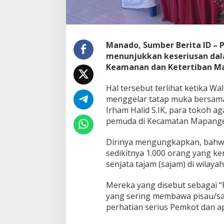
,
P
e
m
k
Manado, Sumber Berita ID –
o
menunjukkan keseriusan da
t
Keamanan dan Ketertiban Ma
M
a
Hal tersebut terlihat ketika W
n
a
menggelar tatap muka bersam
d
Irham Halid S.IK, para tokoh a
o
pemuda di Kecamatan Mapanget
G
a
Dirinya mengungkapkan, bahwa 
n
d
sedikitnya 1.000 orang yang 
e
senjata tajam (sajam) di wilay
n
g
Mereka yang disebut sebagai “Pe
A
yang sering membawa pisau/sa
p
a
perhatian serius Pemkot dan a
r
a