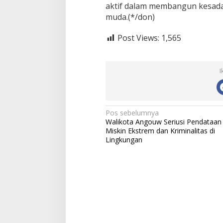
aktif dalam membangun kesada
muda.(*/don)
Post Views:
1,565
I
N
Pos sebelumnya
Walikota Angouw Seriusi Pendataan
a
Miskin Ekstrem dan Kriminalitas di
Lingkungan
v
i
g
a
s
i