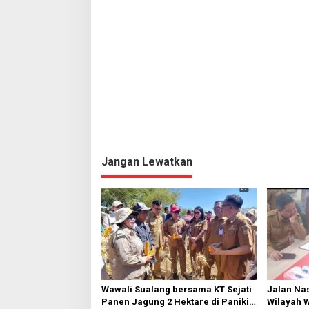
p
o
s
Jangan Lewatkan
Wawali Sualang bersama KT Sejati
Jalan Nas
Panen Jagung 2 Hektare di Paniki
Wilayah 