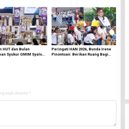
ki Oleh BPJN
Cabang Manado
n HUT dan Bulan
Peringati HAN 2026, Bunda Irene
an Syukur GMIM Syalom
Pinontoan: Berikan Ruang Bagi
an Dimulai, Pandelaki:
Anak untuk Tampil Percaya Diri
n Hanya Bagi Tuhan
ng wajib ditandai
*