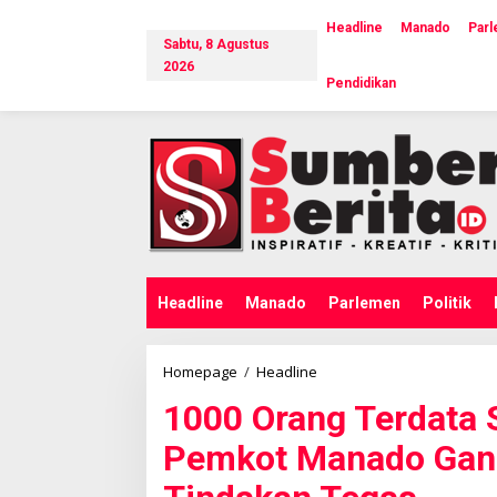
L
e
Headline
Manado
Par
Sabtu, 8 Agustus
w
a
2026
Pendidikan
t
i
k
e
k
o
n
t
e
n
Headline
Manado
Parlemen
Politik
Homepage
/
Headline
1
0
1000 Orang Terdata 
0
0
Pemkot Manado Gand
O
r
a