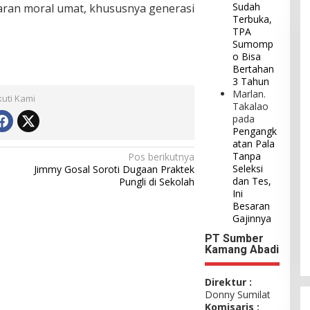
Sudah
ran moral umat, khususnya generasi
Terbuka,
TPA
Sumomp
o Bisa
Bertahan
3 Tahun
Marlan.
kuti Kami
Takalao
pada
Pengangk
atan Pala
Tanpa
Pos berikutnya
Seleksi
Jimmy Gosal Soroti Dugaan Praktek
dan Tes,
Pungli di Sekolah
Ini
Besaran
Gajinnya
PT Sumber
Kamang Abadi
Direktur :
Donny Sumilat
Komisaris :