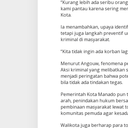
“Kurang lebih ada seribu orang 
t
kami pantau karena sering mem
A
Kota.
m
b
i
Ia menambahkan, upaya identif
l
tetapi juga langkah preventif 
T
kriminal di masyarakat.
i
n
“Kita tidak ingin ada korban lagi
d
a
k
Menurut Angouw, fenomena pek
a
Aksi kriminal yang melibatkan
n
menjadi peringatan bahwa poten
T
bila tidak ada tindakan tegas.
e
g
a
Pemerintah Kota Manado pun 
s
arah, penindakan hukum bersam
pembinaan masyarakat lewat t
komunitas pemuda agar kesada
Walikota juga berharap para 