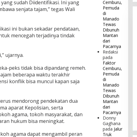
yang sudah Diidentifikasi. Ini yang
Cemburu,
Pemuda
bawa senjata tajam,” tegas Wali
di
Manado
Tewas
ikasi ini bukan sekadar pendataan,
Dibunuh
untuk mencegah terjadinya tindak
Mantan
dari
Pacarnya
Redaksi
,” ujarnya.
pada
Faktor
a-peks tidak bisa dipandang remeh.
Cemburu,
Pemuda
 sajam beberapa waktu terakhir
di
si konflik bisa muncul kapan saja
Manado
Tewas
Dibunuh
terus mendorong pendekatan dua
Mantan
dari
a aparat Kepolisian, serta
Pacarnya
okoh agama, tokoh masyarakat, dan
Donny
ran hukum bisa meningkat.
Gaghana
pada
Jalur
tokoh agama dapat mengambil peran
Truk