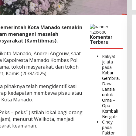
 Pemerintah Kota Manado semakin
lam menangani masalah
Komentar
syarakat (Kamtibmas).
Terbaru
alikota Manado, Andrei Angouw, saat
Rakyat
a Kapolresta Mamado Kombes Pol
jelata
gama, tokoh masyarakat, dan tokoh
pada
Kabar
, Kamis (20/8/2025).
Gembira,
Dana
pihaknya telah mengidentifikasi
Lansia
kerap kedapatan membawa pisau atau
untuk
ah Kota Manado.
Oma –
Opa
Kembali
ks – peks” (istilah lokal bagi orang
Bergulir
jam), menurut Walikota, menjadi
Cindy
parat keamanan.
pada
Faktor