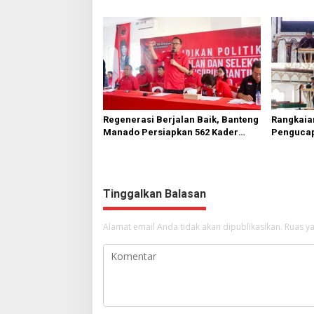
Bawah
Diperbai
Regenerasi Berjalan Baik, Banteng
Rangkaia
Manado Persiapkan 562 Kader
Pengucap
Turun ke Akar Rumput
Karombas
Kemuliaa
Yesus
Tinggalkan Balasan
Alamat email Anda tidak akan dipublikasikan.
Ruas ya