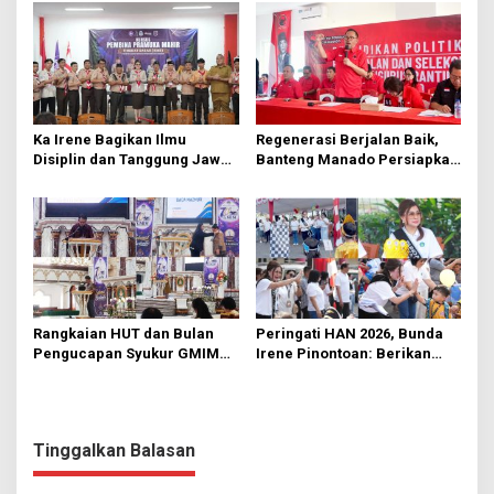
Ka Irene Bagikan Ilmu
Regenerasi Berjalan Baik,
Disiplin dan Tanggung Jawab
Banteng Manado Persiapkan
di KMD Kwartir Cabang
562 Kader Turun ke Akar
Manado
Rumput
Rangkaian HUT dan Bulan
Peringati HAN 2026, Bunda
Pengucapan Syukur GMIM
Irene Pinontoan: Berikan
Syalom Karombasan
Ruang Bagi Anak untuk
Dimulai, Pandelaki:
Tampil Percaya Diri
Kemuliaan Hanya Bagi
Tuhan Yesus
Tinggalkan Balasan