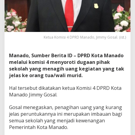
a
n
P
r
a
k
t
Ketua Komisi 4 DPRD Manado, Jimmy Gosal. (ist.)
e
k
P
Manado, Sumber Berita ID – DPRD Kota Manado
u
melalui komisi 4 menyoroti dugaan pihak
n
sekolah yang menagih uang kegiatan yang tak
g
l
jelas ke orang tua/wali murid.
i
d
Hal tersebut dikatakan ketua Komisi 4 DPRD Kota
i
Manado Jimmy Gosal.
S
e
Gosal menegaskan, penagihan uang yang kurang
k
o
jelas peruntukannya ini merupakan imbauan bagi
l
semua sekolah yang menjadi kewenangan
a
Pemerintah Kota Manado.
h