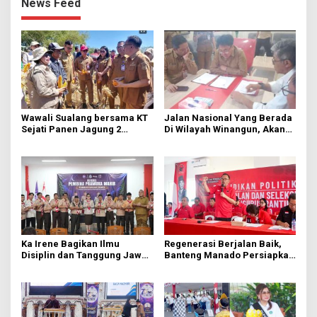
News Feed
Wawali Sualang bersama KT
Jalan Nasional Yang Berada
Sejati Panen Jagung 2
Di Wilayah Winangun, Akan
Hektare di Paniki Bawah
Segera Diperbaiki Oleh BPJN
Ka Irene Bagikan Ilmu
Regenerasi Berjalan Baik,
Disiplin dan Tanggung Jawab
Banteng Manado Persiapkan
di KMD Kwartir Cabang
562 Kader Turun ke Akar
Manado
Rumput