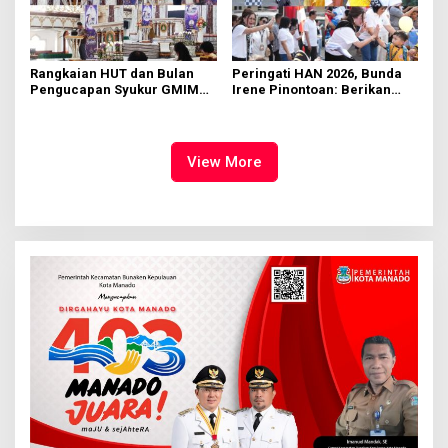
Rangkaian HUT dan Bulan
Peringati HAN 2026, Bunda
Pengucapan Syukur GMIM
Irene Pinontoan: Berikan
Syalom Karombasan
Ruang Bagi Anak untuk
Dimulai, Pandelaki:
Tampil Percaya Diri
Kemuliaan Hanya Bagi
Tuhan Yesus
View More