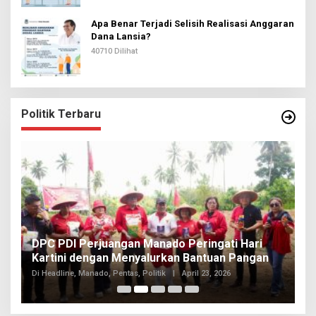
Apa Benar Terjadi Selisih Realisasi Anggaran
Dana Lansia?
40710 Dilihat
Politik Terbaru
I
DPC PDI Perjuangan Manado Peringati Hari
T
Kartini dengan Menyalurkan Bantuan Pangan
I
Di
Di Headline, Manado, Pentas, Politik
|
April 23, 2026
20