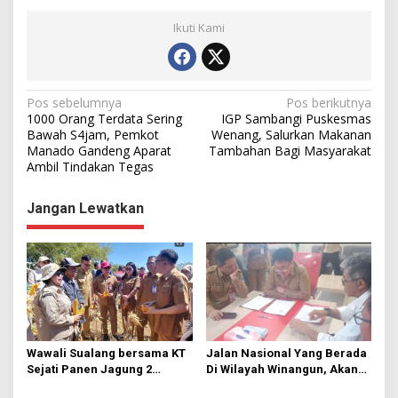
Ikuti Kami
N
Pos sebelumnya
Pos berikutnya
1000 Orang Terdata Sering
IGP Sambangi Puskesmas
a
Bawah S4jam, Pemkot
Wenang, Salurkan Makanan
Manado Gandeng Aparat
Tambahan Bagi Masyarakat
v
Ambil Tindakan Tegas
i
g
Jangan Lewatkan
a
s
i
p
o
s
Wawali Sualang bersama KT
Jalan Nasional Yang Berada
Sejati Panen Jagung 2
Di Wilayah Winangun, Akan
Hektare di Paniki Bawah
Segera Diperbaiki Oleh BPJN