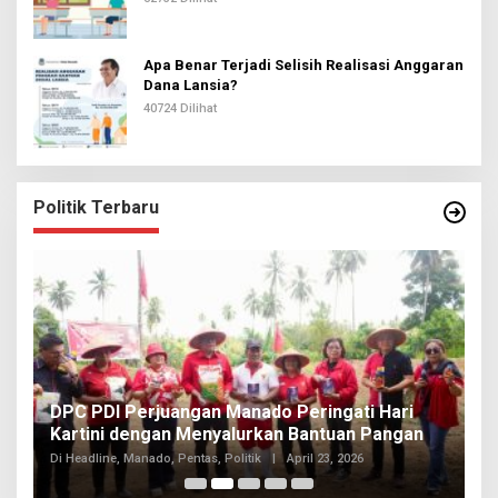
Apa Benar Terjadi Selisih Realisasi Anggaran
Dana Lansia?
40724 Dilihat
Politik Terbaru
I
DPC PDI Perjuangan Manado Peringati Hari
T
Kartini dengan Menyalurkan Bantuan Pangan
I
Di
Di Headline, Manado, Pentas, Politik
|
April 23, 2026
20