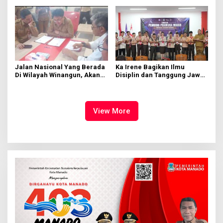
GMIM
Jalan Nasional Yang Berada
Ka Irene Bagikan Ilmu
Di Wilayah Winangun, Akan
Disiplin dan Tanggung Jawab
Segera Diperbaiki Oleh BPJN
di KMD Kwartir Cabang
Manado
View More