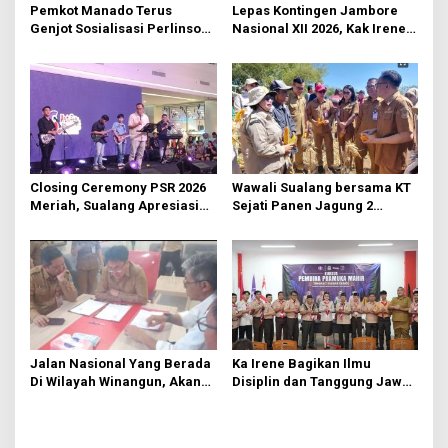
o
Pemkot Manado Terus
Lepas Kontingen Jambore
s
Genjot Sosialisasi Perlinsos
Nasional XII 2026, Kak Irene:
Digital
Selalu Kompak dan Jaga
Kesehatan
Closing Ceremony PSR 2026
Wawali Sualang bersama KT
Meriah, Sualang Apresiasi
Sejati Panen Jagung 2
Keterlibatan 10 Ribu Remaja
Hektare di Paniki Bawah
GMIM
Jalan Nasional Yang Berada
Ka Irene Bagikan Ilmu
Di Wilayah Winangun, Akan
Disiplin dan Tanggung Jawab
Segera Diperbaiki Oleh BPJN
di KMD Kwartir Cabang
Manado