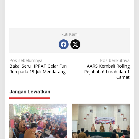
Ikuti Kami
N
Pos sebelumnya
Pos berikutnya
Bakal Seru!! IPPAT Gelar Fun
AARS Kembali Rolling
a
Run pada 19 Juli Mendatang
Pejabat, 6 Lurah dan 1
Camat
v
i
Jangan Lewatkan
g
a
s
i
p