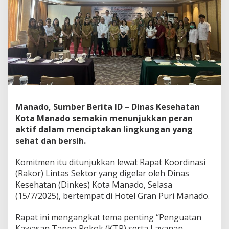
o
r
,
P
e
r
a
n
A
k
t
Manado, Sumber Berita ID – Dinas Kesehatan
i
f
Kota Manado semakin menunjukkan peran
D
aktif dalam menciptakan lingkungan yang
i
sehat dan bersih.
n
k
Komitmen itu ditunjukkan lewat Rapat Koordinasi
e
s
(Rakor) Lintas Sektor yang digelar oleh Dinas
M
Kesehatan (Dinkes) Kota Manado, Selasa
a
(15/7/2025), bertempat di Hotel Gran Puri Manado.
n
a
Rapat ini mengangkat tema penting “Penguatan
d
o
Kawasan Tanpa Rokok (KTR) serta Layanan