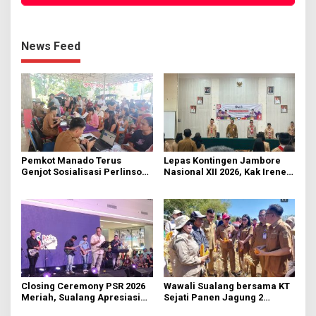
News Feed
Pemkot Manado Terus
Lepas Kontingen Jambore
Genjot Sosialisasi Perlinsos
Nasional XII 2026, Kak Irene:
Digital
Selalu Kompak dan Jaga
Kesehatan
Closing Ceremony PSR 2026
Wawali Sualang bersama KT
Meriah, Sualang Apresiasi
Sejati Panen Jagung 2
Keterlibatan 10 Ribu Remaja
Hektare di Paniki Bawah