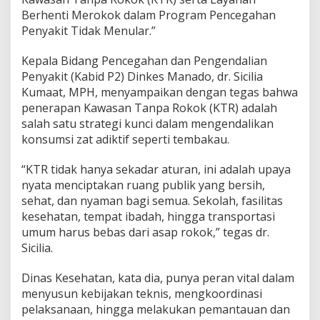
C
Berhenti Merokok dalam Program Pencegahan
i
Penyakit Tidak Menular.”
p
t
Kepala Bidang Pencegahan dan Pengendalian
a
k
Penyakit (Kabid P2) Dinkes Manado, dr. Sicilia
a
Kumaat, MPH, menyampaikan dengan tegas bahwa
n
penerapan Kawasan Tanpa Rokok (KTR) adalah
L
salah satu strategi kunci dalam mengendalikan
i
konsumsi zat adiktif seperti tembakau.
n
g
k
“KTR tidak hanya sekadar aturan, ini adalah upaya
u
nyata menciptakan ruang publik yang bersih,
n
sehat, dan nyaman bagi semua. Sekolah, fasilitas
g
kesehatan, tempat ibadah, hingga transportasi
a
n
umum harus bebas dari asap rokok,” tegas dr.
y
Sicilia.
a
n
Dinas Kesehatan, kata dia, punya peran vital dalam
g
menyusun kebijakan teknis, mengkoordinasi
S
e
pelaksanaan, hingga melakukan pemantauan dan
h