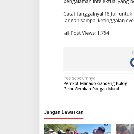
pengalaman intelektual yang be
Catat tanggalnya! 18 Juli untuk
Jangan sampai ketinggalan event
Post Views:
1,764
I
N
Pos sebelumnya
Pemkot Manado Gandeng Bulog
a
Gelar Gerakan Pangan Murah
v
i
g
Jangan Lewatkan
a
s