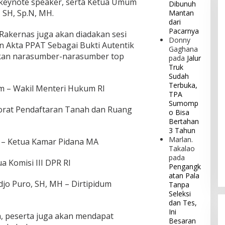
keynote speaker, serta Ketua Umum
Dibunuh
 SH, Sp.N, MH.
Mantan
dari
Pacarnya
Rakernas juga akan diadakan sesi
Donny
 Akta PPAT Sebagai Bukti Autentik
Gaghana
kan narasumber-narasumber top
pada
Jalur
Truk
Sudah
Terbuka,
Hum – Wakil Menteri Hukum RI
TPA
Sumomp
torat Pendaftaran Tanah dan Ruang
o Bisa
Bertahan
3 Tahun
Marlan.
H – Ketua Kamar Pidana MA
Takalao
pada
 Komisi III DPR RI
Pengangk
atan Pala
djo Puro, SH, MH – Dirtipidum
Tanpa
Seleksi
dan Tes,
Ini
ah, peserta juga akan mendapat
Besaran