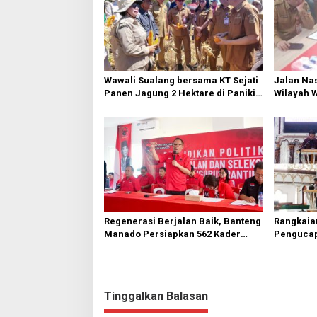
i
p
o
s
Wawali Sualang bersama KT Sejati
Jalan Nas
Panen Jagung 2 Hektare di Paniki
Wilayah 
Bawah
Diperbai
Regenerasi Berjalan Baik, Banteng
Rangkaia
Manado Persiapkan 562 Kader
Pengucap
Turun ke Akar Rumput
Karombas
Kemuliaa
Yesus
Tinggalkan Balasan