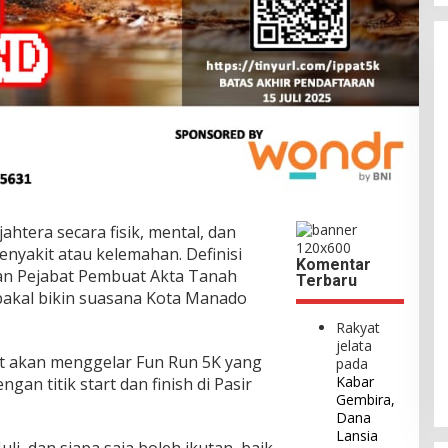
htera secara fisik, mental, dan
penyakit atau kelemahan. Definisi
Komentar
atan Pejabat Pembuat Akta Tanah
Terbaru
 bakal bikin suasana Kota Manado
Rakyat
jelata
ut akan menggelar Fun Run 5K yang
pada
Kabar
ngan titik start dan finish di Pasir
Gembira,
Dana
Lansia
li, dan siapa saja boleh ikutan, baik