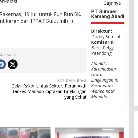
rkelas!
Gajinnya
PT Sumber
 Rakernas, 19 Juli untuk Fun Run 5K.
Kamang Abadi
 keren dari IPPAT Sulut ini! (*)
Direktur :
Donny Sumilat
Komisaris :
Berel Relgy
Paendong
kuti Kami
Alamat :
Karombasan
Utara
Lingkungan II,
Pos berikutnya
Kecamatan
Gelar Rakor Lintas Sektor, Peran Aktif
Wanea Kota
Dinkes Manado Ciptakan Lingkungan
Manado
yang Sehat