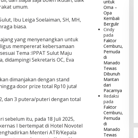
untuk
rakat umum.
Oma –
Opa
Kembali
ulut, Ibu Leiga Soelaiman, SH, MH,
Bergulir
hraga biasa.
Cindy
pada
di ajang yang menyenangkan untuk
Faktor
kaligus mempererat kebersamaan
Cemburu,
Pemuda
sesuai Tema :IPPAT Sulut Maju
di
, didampingi Sekretaris OC, Eva
Manado
Tewas
Dibunuh
a akan dimanjakan dengan stand
Mantan
dari
ingga door prize total Rp10 juta!
Pacarnya
Redaksi
2, dan 3 putera/puteri dengan total
pada
Faktor
Cemburu,
Pemuda
 sebelum itu, pada 18 Juli 2025,
di
ernas I bertempat di Hotel Novotel
Manado
menghadirkan Menteri ATR/Kepala
Tewas