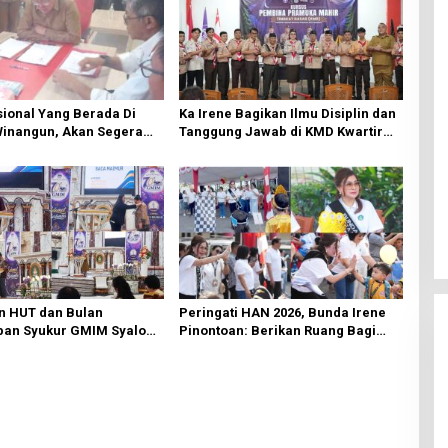
ional Yang Berada Di
Ka Irene Bagikan Ilmu Disiplin dan
Winangun, Akan Segera
Tanggung Jawab di KMD Kwartir
ki Oleh BPJN
Cabang Manado
n HUT dan Bulan
Peringati HAN 2026, Bunda Irene
an Syukur GMIM Syalom
Pinontoan: Berikan Ruang Bagi
an Dimulai, Pandelaki:
Anak untuk Tampil Percaya Diri
n Hanya Bagi Tuhan