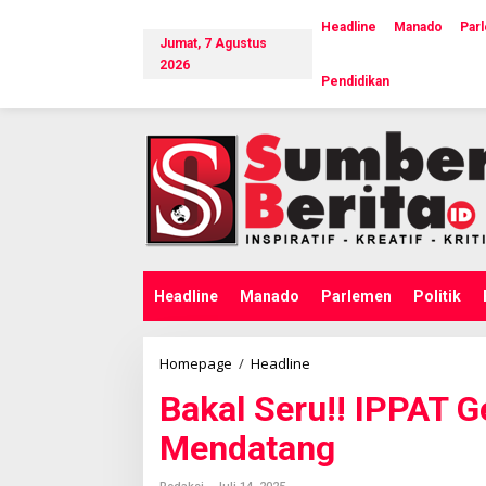
L
e
Headline
Manado
Par
Jumat, 7 Agustus
w
a
2026
Pendidikan
t
i
k
e
k
o
n
t
e
n
Headline
Manado
Parlemen
Politik
Homepage
/
Headline
B
a
Bakal Seru!! IPPAT G
k
a
Mendatang
l
S
e