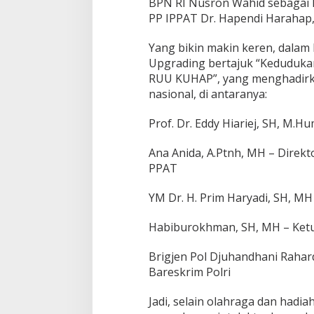
BPN RI Nusron Wahid sebagai 
PP IPPAT Dr. Hapendi Harahap,
Yang bikin makin keren, dalam 
Upgrading bertajuk “Kedudukan
RUU KUHAP”, yang menghadir
nasional, di antaranya:
Prof. Dr. Eddy Hiariej, SH, M.
Ana Anida, A.Ptnh, MH – Direk
PPAT
YM Dr. H. Prim Haryadi, SH, M
Habiburokhman, SH, MH – Ketua
Brigjen Pol Djuhandhani Rahar
Bareskrim Polri
Jadi, selain olahraga dan hadi