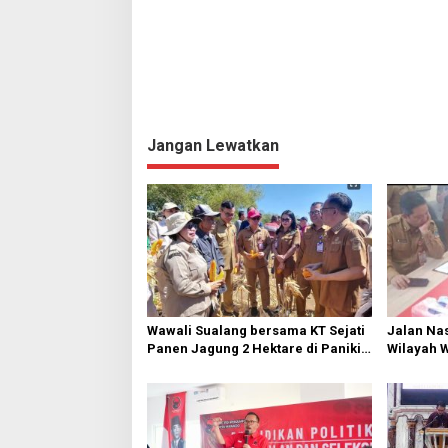
a
s
i
p
o
s
Jangan Lewatkan
Wawali Sualang bersama KT Sejati
Jalan Nas
Panen Jagung 2 Hektare di Paniki
Wilayah 
Bawah
Diperbai