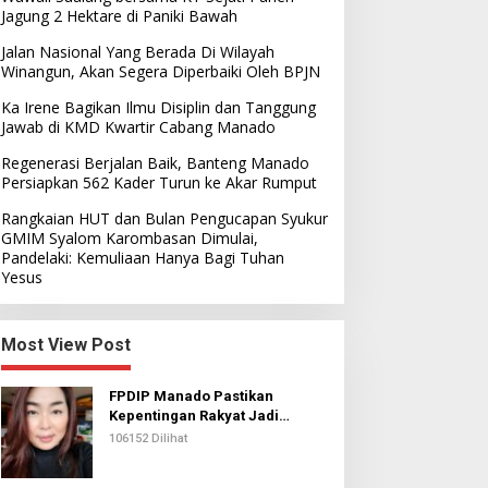
Jagung 2 Hektare di Paniki Bawah
Jalan Nasional Yang Berada Di Wilayah
Winangun, Akan Segera Diperbaiki Oleh BPJN
Ka Irene Bagikan Ilmu Disiplin dan Tanggung
Jawab di KMD Kwartir Cabang Manado
Regenerasi Berjalan Baik, Banteng Manado
Persiapkan 562 Kader Turun ke Akar Rumput
Rangkaian HUT dan Bulan Pengucapan Syukur
GMIM Syalom Karombasan Dimulai,
Pandelaki: Kemuliaan Hanya Bagi Tuhan
Yesus
Most View Post
FPDIP Manado Pastikan
Kepentingan Rakyat Jadi
Prioritas Dalam Perjuangan
106152 Dilihat