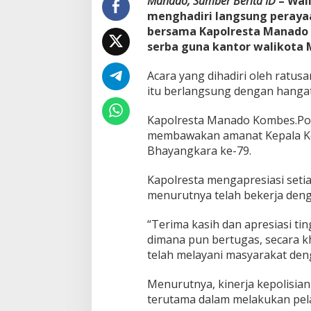
Manado, Sumber Berita ID
– Wal
e
menghadiri langsung peraya
s
bersama Kapolresta Manado K
t
serba guna kantor walikota M
a
M
a
Acara yang dihadiri oleh ratus
n
itu berlangsung dengan hanga
a
d
Kapolresta Manado Kombes.Pol.
o
membawakan amanat Kepala Ke
:
T
Bhayangkara ke-79.
a
n
Kapolresta mengapresiasi setia
g
menurutnya telah bekerja deng
g
a
p
“Terima kasih dan apresiasi ti
i
dimana pun bertugas, secara k
A
telah melayani masyarakat deng
d
u
Menurutnya, kinerja kepolisian
a
n
terutama dalam melakukan pel
1