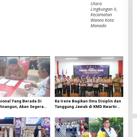
Utara
Lingkungan II,
Kecamatan
Wanea Kota
Manado
ional Yang Berada Di
Ka Irene Bagikan Ilmu Disiplin dan
Winangun, Akan Segera
Tanggung Jawab di KMD Kwartir
ki Oleh BPJN
Cabang Manado