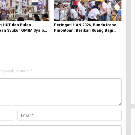
n HUT dan Bulan
Peringati HAN 2026, Bunda Irene
an Syukur GMIM Syalom
Pinontoan: Berikan Ruang Bagi
an Dimulai, Pandelaki:
Anak untuk Tampil Percaya Diri
n Hanya Bagi Tuhan
ng wajib ditandai
*