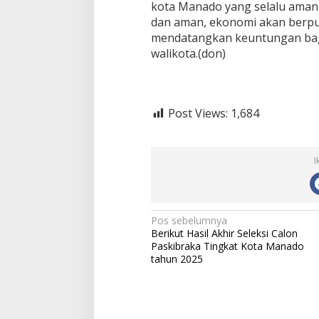
kota Manado yang selalu aman
dan aman, ekonomi akan berput
mendatangkan keuntungan bag
walikota.(don)
Post Views:
1,684
I
N
Pos sebelumnya
Berikut Hasil Akhir Seleksi Calon
a
Paskibraka Tingkat Kota Manado
tahun 2025
v
i
g