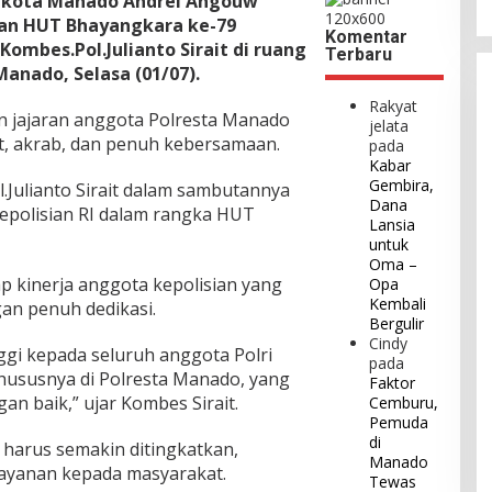
ikota Manado Andrei Angouw
an HUT Bhayangkara ke-79
Komentar
ombes.Pol.Julianto Sirait di ruang
Terbaru
anado, Selasa (01/07).
Rakyat
an jajaran anggota Polresta Manado
jelata
t, akrab, dan penuh kebersamaan.
pada
Kabar
Gembira,
Julianto Sirait dalam sambutannya
Dana
polisian RI dalam rangka HUT
Lansia
untuk
Oma –
p kinerja anggota kepolisian yang
Opa
Kembali
an penuh dedikasi.
Bergulir
Cindy
nggi kepada seluruh anggota Polri
pada
hususnya di Polresta Manado, yang
Faktor
an baik,” ujar Kombes Sirait.
Cemburu,
Pemuda
di
 harus semakin ditingkatkan,
Manado
ayanan kepada masyarakat.
Tewas