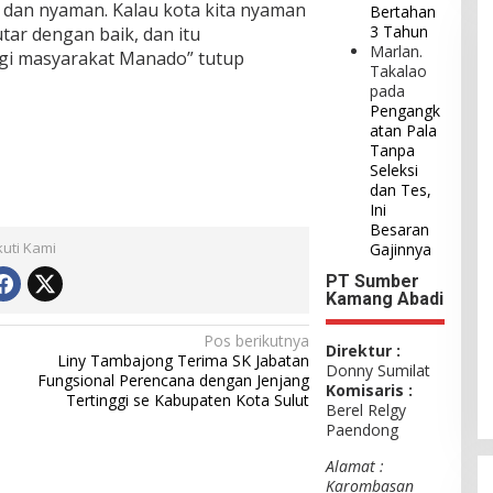
 dan nyaman. Kalau kota kita nyaman
Bertahan
3 Tahun
ar dengan baik, dan itu
Marlan.
i masyarakat Manado” tutup
Takalao
pada
Pengangk
atan Pala
Tanpa
Seleksi
dan Tes,
Ini
Besaran
kuti Kami
Gajinnya
PT Sumber
Kamang Abadi
Pos berikutnya
Direktur :
Liny Tambajong Terima SK Jabatan
Donny Sumilat
Fungsional Perencana dengan Jenjang
Komisaris :
Tertinggi se Kabupaten Kota Sulut
Berel Relgy
Paendong
Alamat :
Karombasan