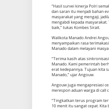
1
“Hasil survei kinerja Polri sema
2
dan saran itu menjadi bahan eva
D
masyarakat yang mengaji, jadil
a
l
mengabdi kepada masyarakat. T
a
baik,” tukas Kombes Sirait.
m
1
Walikota Manado Andrei Ango
0
menyampaikan rasa terimakasihn
M
e
Manado dalam melayani masyar
n
i
“Terima kasih atas sinkronisas
t
Manado. Kami pemerintah berha
erat kedepannya. Tujuan kita 
Manado,” ujar Angouw.
Angouw juga mengapresiasi cep
merespon aduan warga di call c
“Tingkatkan terus program ter
10 menit itu sangat cepat. Kit