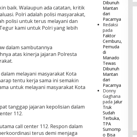
Dibunuh
kin baik. Walaupun ada catatan, kritik
Mantan
dari
luasi. Polri adalah polisi masyarakat,
Pacarnya
ah polisi untuk terus melayani dan
Redaksi
egur kami untuk Polri yang lebih
pada
Faktor
Cemburu,
Pemuda
uw dalam sambutannya
di
ya atas kinerja jajaran Polresta
Manado
akat.
Tewas
Dibunuh
i dalam melayani masyarakat Kota
Mantan
dari
rap tentu kerja sama ini semakin
Pacarnya
sama untuk melayani masyarakat Kota
Donny
Gaghana
pada
Jalur
at tanggap jajaran kepolisian dalam
Truk
Sudah
enter 112.
Terbuka,
TPA
utama call center 112. Respon dalam
Sumomp
a berkoordinasi terus demi menjaga
o Bisa