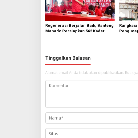
Regenerasi Berjalan Baik, Banteng
Rangkaia
Manado Persiapkan 562 Kader
Pengucap
Turun ke Akar Rumput
Karombas
Kemuliaa
Yesus
Tinggalkan Balasan
Alamat email Anda tidak akan dipublikasikan.
Ruas ya