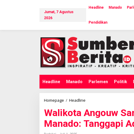
L
e
Headline
Manado
Par
Jumat, 7 Agustus
w
a
2026
Pendidikan
t
i
k
e
k
o
n
t
e
n
Headline
Manado
Parlemen
Politik
Homepage
/
Headline
W
a
Walikota Angouw San
l
i
Manado: Tanggapi A
k
o
t