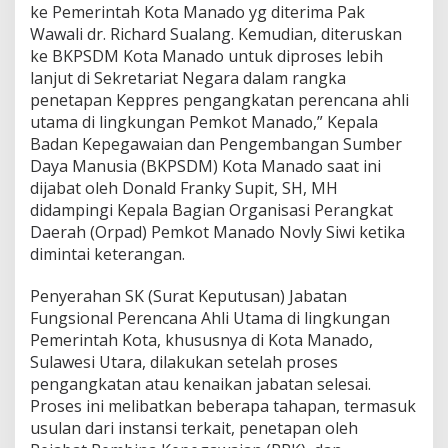
ke Pemerintah Kota Manado yg diterima Pak
n
a
Wawali dr. Richard Sualang. Kemudian, diteruskan
d
ke BKPSDM Kota Manado untuk diproses lebih
e
lanjut di Sekretariat Negara dalam rangka
n
penetapan Keppres pengangkatan perencana ahli
g
utama di lingkungan Pemkot Manado,” Kepala
a
n
Badan Kepegawaian dan Pengembangan Sumber
J
Daya Manusia (BKPSDM) Kota Manado saat ini
e
dijabat oleh Donald Franky Supit, SH, MH
n
didampingi Kepala Bagian Organisasi Perangkat
j
a
Daerah (Orpad) Pemkot Manado Novly Siwi ketika
n
dimintai keterangan.
g
T
Penyerahan SK (Surat Keputusan) Jabatan
e
Fungsional Perencana Ahli Utama di lingkungan
r
t
Pemerintah Kota, khususnya di Kota Manado,
i
Sulawesi Utara, dilakukan setelah proses
n
pengangkatan atau kenaikan jabatan selesai.
g
Proses ini melibatkan beberapa tahapan, termasuk
g
usulan dari instansi terkait, penetapan oleh
i
s