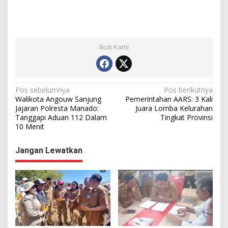
Ikuti Kami
N
Pos sebelumnya
Pos berikutnya
Walikota Angouw Sanjung
Pemerintahan AARS: 3 Kali
a
Jajaran Polresta Manado:
Juara Lomba Kelurahan
Tanggapi Aduan 112 Dalam
Tingkat Provinsi
v
10 Menit
i
g
Jangan Lewatkan
a
s
i
p
o