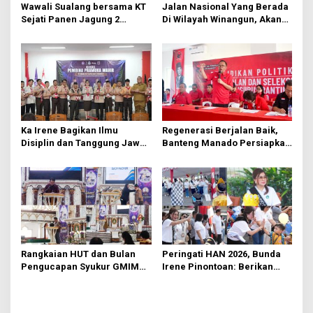
s
Wawali Sualang bersama KT
Jalan Nasional Yang Berada
Sejati Panen Jagung 2
Di Wilayah Winangun, Akan
Hektare di Paniki Bawah
Segera Diperbaiki Oleh BPJN
Ka Irene Bagikan Ilmu
Regenerasi Berjalan Baik,
Disiplin dan Tanggung Jawab
Banteng Manado Persiapkan
di KMD Kwartir Cabang
562 Kader Turun ke Akar
Manado
Rumput
Rangkaian HUT dan Bulan
Peringati HAN 2026, Bunda
Pengucapan Syukur GMIM
Irene Pinontoan: Berikan
Syalom Karombasan
Ruang Bagi Anak untuk
Dimulai, Pandelaki:
Tampil Percaya Diri
Kemuliaan Hanya Bagi