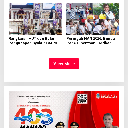
Manado
Rumput
Rangkaian HUT dan Bulan
Peringati HAN 2026, Bunda
Pengucapan Syukur GMIM
Irene Pinontoan: Berikan
Syalom Karombasan
Ruang Bagi Anak untuk
Dimulai, Pandelaki:
Tampil Percaya Diri
Kemuliaan Hanya Bagi
Tuhan Yesus
View More