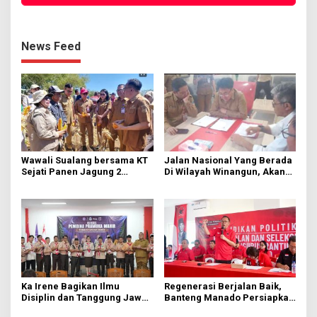
News Feed
Wawali Sualang bersama KT
Jalan Nasional Yang Berada
Sejati Panen Jagung 2
Di Wilayah Winangun, Akan
Hektare di Paniki Bawah
Segera Diperbaiki Oleh BPJN
Ka Irene Bagikan Ilmu
Regenerasi Berjalan Baik,
Disiplin dan Tanggung Jawab
Banteng Manado Persiapkan
di KMD Kwartir Cabang
562 Kader Turun ke Akar