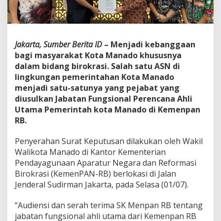
K
J
a
b
a
Jakarta, Sumber Berita ID
– Menjadi kebanggaan
t
bagi masyarakat Kota Manado khususnya
a
dalam bidang birokrasi. Salah satu ASN di
n
lingkungan pemerintahan Kota Manado
F
u
menjadi satu-satunya yang pejabat yang
n
diusulkan Jabatan Fungsional Perencana Ahli
g
Utama Pemerintah kota Manado di Kemenpan
s
RB.
i
o
n
Penyerahan Surat Keputusan dilakukan oleh Wakil
a
Walikota Manado di Kantor Kementerian
l
Pendayagunaan Aparatur Negara dan Reformasi
P
Birokrasi (KemenPAN-RB) berlokasi di Jalan
e
r
Jenderal Sudirman Jakarta, pada Selasa (01/07).
e
n
“Audiensi dan serah terima SK Menpan RB tentang
c
jabatan fungsional ahli utama dari Kemenpan RB
a