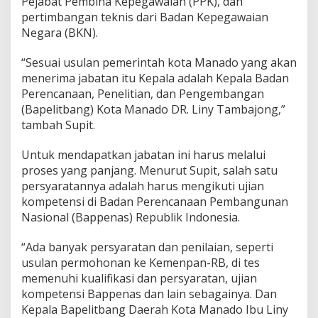
Pejabat Pembina Kepegawaian (PPK), dan
e
pertimbangan teknis dari Badan Kepegawaian
K
Negara (BKN).
a
b
“Sesuai usulan pemerintah kota Manado yang akan
u
p
menerima jabatan itu Kepala adalah Kepala Badan
a
Perencanaan, Penelitian, dan Pengembangan
t
(Bapelitbang) Kota Manado DR. Liny Tambajong,”
e
tambah Supit.
n
K
o
Untuk mendapatkan jabatan ini harus melalui
t
proses yang panjang. Menurut Supit, salah satu
a
persyaratannya adalah harus mengikuti ujian
S
kompetensi di Badan Perencanaan Pembangunan
u
l
Nasional (Bappenas) Republik Indonesia.
u
t
“Ada banyak persyaratan dan penilaian, seperti
usulan permohonan ke Kemenpan-RB, di tes
memenuhi kualifikasi dan persyaratan, ujian
kompetensi Bappenas dan lain sebagainya. Dan
Kepala Bapelitbang Daerah Kota Manado Ibu Liny