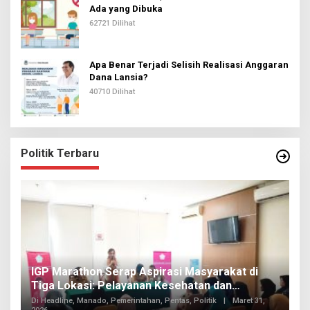
Ada yang Dibuka
62721 Dilihat
Apa Benar Terjadi Selisih Realisasi Anggaran
Dana Lansia?
40710 Dilihat
Politik Terbaru
IGP Marathon Serap Aspirasi Masyarakat di
F
Tiga Lokasi: Pelayanan Kesehatan dan
I
Infrastruktur Mencuat
Di Headline, Manado, Pemerintahan, Pentas, Politik
|
Maret 31,
K