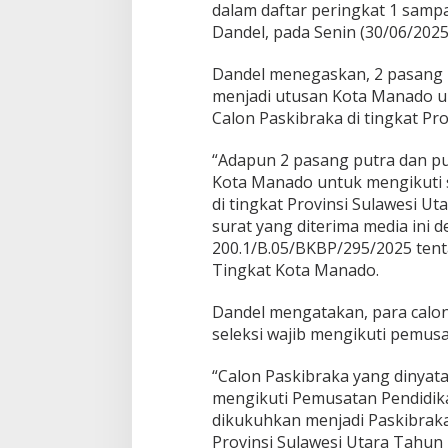
dalam daftar peringkat 1 sampa
a
Dandel, pada Senin (30/06/2025
h
u
n
Dandel menegaskan, 2 pasang p
2
menjadi utusan Kota Manado un
0
Calon Paskibraka di tingkat Pr
2
5
“Adapun 2 pasang putra dan put
Kota Manado untuk mengikuti s
di tingkat Provinsi Sulawesi Ut
surat yang diterima media ini
200.1/B.05/BKBP/295/2025 tenta
Tingkat Kota Manado.
Dandel mengatakan, para calon
seleksi wajib mengikuti pemusa
“Calon Paskibraka yang dinyatak
mengikuti Pemusatan Pendidik
dikukuhkan menjadi Paskibraka
Provinsi Sulawesi Utara Tahun