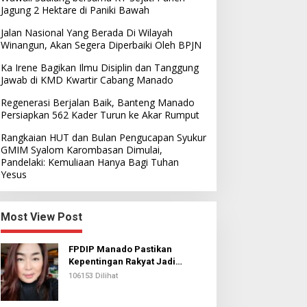
Jagung 2 Hektare di Paniki Bawah
Jalan Nasional Yang Berada Di Wilayah
Winangun, Akan Segera Diperbaiki Oleh BPJN
Ka Irene Bagikan Ilmu Disiplin dan Tanggung
Jawab di KMD Kwartir Cabang Manado
Regenerasi Berjalan Baik, Banteng Manado
Persiapkan 562 Kader Turun ke Akar Rumput
Rangkaian HUT dan Bulan Pengucapan Syukur
GMIM Syalom Karombasan Dimulai,
Pandelaki: Kemuliaan Hanya Bagi Tuhan
Yesus
Most View Post
FPDIP Manado Pastikan
Kepentingan Rakyat Jadi
Prioritas Dalam Perjuangan
106153 Dilihat