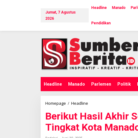
L
e
Headline
Manado
Par
Jumat, 7 Agustus
w
a
2026
Pendidikan
t
i
k
e
k
o
n
t
e
n
Headline
Manado
Parlemen
Politik
Homepage
/
Headline
B
e
Berikut Hasil Akhir 
r
i
Tingkat Kota Manad
k
u
t