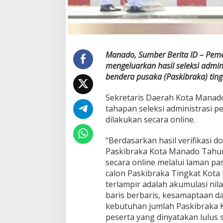
k
i
b
r
a
k
Manado, Sumber Berita ID – Peme
a
mengeluarkan hasil seleksi admin
T
bendera pusaka (Paskibraka) tin
i
n
Sekretaris Daerah Kota Manado
g
k
tahapan seleksi administrasi 
a
dilakukan secara online.
t
K
“Berdasarkan hasil verifikasi 
o
Paskibraka Kota Manado Tahun
t
a
secara online melalui laman pas
M
calon Paskibraka Tingkat Kot
a
terlampir adalah akumulasi nil
n
baris berbaris, kesamaptaan d
a
d
kebutuhan jumlah Paskibraka
o
peserta yang dinyatakan lulus 
t