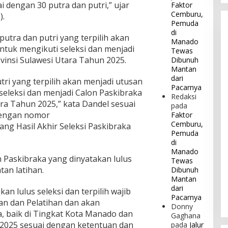
i dengan 30 putra dan putri,” ujar
Faktor
Cemburu,
).
Pemuda
di
utra dan putri yang terpilih akan
Manado
tuk mengikuti seleksi dan menjadi
Tewas
ovinsi Sulawesi Utara Tahun 2025.
Dibunuh
Mantan
dari
ri yang terpilih akan menjadi utusan
Pacarnya
eleksi dan menjadi Calon Paskibraka
Redaksi
ara Tahun 2025,” kata Dandel sesuai
pada
 dengan nomor
Faktor
Cemburu,
ng Hasil Akhir Seleksi Paskibraka
Pemuda
di
Manado
 Paskibraka yang dinyatakan lulus
Tewas
tan latihan.
Dibunuh
Mantan
dari
an lulus seleksi dan terpilih wajib
Pacarnya
an dan Pelatihan dan akan
Donny
, baik di Tingkat Kota Manado dan
Gaghana
 2025 sesuai dengan ketentuan dan
pada
Jalur