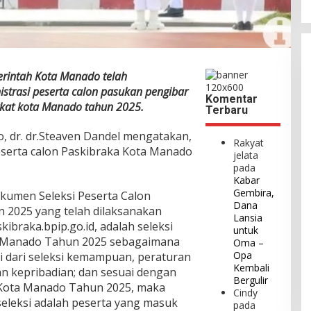
rintah Kota Manado telah
istrasi peserta calon pasukan pengibar
Komentar
gkat kota Manado tahun 2025.
Terbaru
, dr. dr.Steaven Dandel mengatakan,
Rakyat
peserta calon Paskibraka Kota Manado
jelata
pada
Kabar
Gembira,
dokumen Seleksi Peserta Calon
Dana
 2025 yang telah dilaksanakan
Lansia
kibraka.bpip.go.id, adalah seleksi
untuk
a Manado Tahun 2025 sebagaimana
Oma –
Opa
ai dari seleksi kemampuan, peraturan
Kembali
an kepribadian; dan sesuai dengan
Bergulir
 Kota Manado Tahun 2025, maka
Cindy
seleksi adalah peserta yang masuk
pada