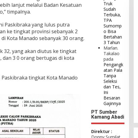
Truk
ebih lanjut melalui Badan Kesatuan
Sudah
,” timpalnya.
Terbuka,
TPA
ni Paskibraka yang lulus putra
Sumomp
n ke tingkat provinsi sebanyak 2
o Bisa
Bertahan
 di Kota Manado sebanyak 30 orang.
3 Tahun
Marlan.
k 32, yang akan diutus ke tingkat
Takalao
, dan 3 0 orang bertugas di kota
pada
Pengangk
atan Pala
Tanpa
lon Paskibraka tingkat Kota Manado
Seleksi
dan Tes,
Ini
Besaran
Gajinnya
PT Sumber
Kamang Abadi
Direktur :
Donny Sumilat