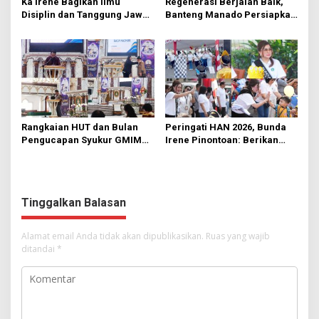
Ka Irene Bagikan Ilmu
Regenerasi Berjalan Baik,
Disiplin dan Tanggung Jawab
Banteng Manado Persiapkan
di KMD Kwartir Cabang
562 Kader Turun ke Akar
Manado
Rumput
Rangkaian HUT dan Bulan
Peringati HAN 2026, Bunda
Pengucapan Syukur GMIM
Irene Pinontoan: Berikan
Syalom Karombasan
Ruang Bagi Anak untuk
Dimulai, Pandelaki:
Tampil Percaya Diri
Kemuliaan Hanya Bagi
Tuhan Yesus
Tinggalkan Balasan
Alamat email Anda tidak akan dipublikasikan.
Ruas yang wajib
ditandai
*