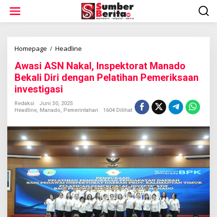
L
e
w
a
t
i
Homepage
/
Headline
A
k
w
Awasi ASN Nakal, Inspektorat Manado
e
a
k
s
Bekali Diri dengan Pelatihan Pemeriksaan
o
i
investigasi
n
A
t
S
Redaksi
Juni 30, 2025
e
N
Headline
,
Manado
,
Pemerintahan
1604 Dilihat
n
N
a
k
a
l
,
I
n
s
p
e
k