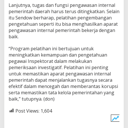
Lanjutnya, tugas dan fungsi pengawasan internal
e
s
pemerintah daerah harus terus ditingkatkan. Selain
t
itu Sendow berharap, pelatihan pengembangan
i
pengetahuan seperti itu bisa menghasilkan aparat
g
pengawasan internal pemerintah bekerja dengan
a
s
baik.
i
“Program pelatihan ini bertujuan untuk
meningkatkan kemampuan dan pengetahuan
pegawai Inspektorat dalam melakukan
pemeriksaan investigatif. Pelatihan ini penting
untuk memastikan aparat pengawasan internal
pemerintah dapat menjalankan tugasnya secara
efektif dalam mencegah dan memberantas korupsi
serta memastikan tata kelola pemerintahan yang
baik,” tutupnya. (don)
Post Views:
1,604