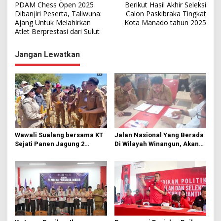
PDAM Chess Open 2025
Berikut Hasil Akhir Seleksi
a
Dibanjiri Peserta, Taliwuna:
Calon Paskibraka Tingkat
Ajang Untuk Melahirkan
Kota Manado tahun 2025
v
Atlet Berprestasi dari Sulut
i
g
Jangan Lewatkan
a
s
i
p
o
s
Wawali Sualang bersama KT
Jalan Nasional Yang Berada
Sejati Panen Jagung 2
Di Wilayah Winangun, Akan
Hektare di Paniki Bawah
Segera Diperbaiki Oleh BPJN