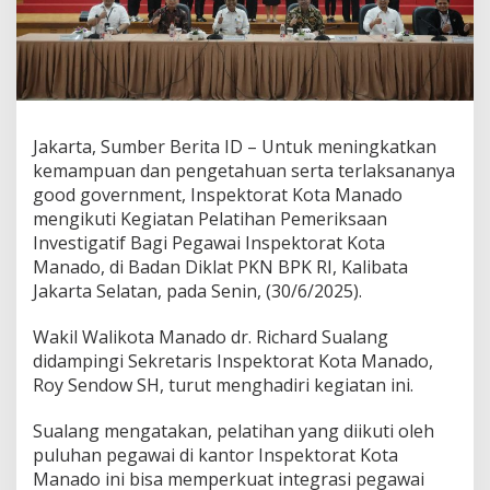
t
o
r
a
t
M
a
Jakarta, Sumber Berita ID – Untuk meningkatkan
n
kemampuan dan pengetahuan serta terlaksananya
a
d
good government, Inspektorat Kota Manado
o
mengikuti Kegiatan Pelatihan Pemeriksaan
B
Investigatif Bagi Pegawai Inspektorat Kota
e
Manado, di Badan Diklat PKN BPK RI, Kalibata
k
Jakarta Selatan, pada Senin, (30/6/2025).
a
l
i
Wakil Walikota Manado dr. Richard Sualang
D
didampingi Sekretaris Inspektorat Kota Manado,
i
Roy Sendow SH, turut menghadiri kegiatan ini.
r
i
d
Sualang mengatakan, pelatihan yang diikuti oleh
e
puluhan pegawai di kantor Inspektorat Kota
n
Manado ini bisa memperkuat integrasi pegawai
g