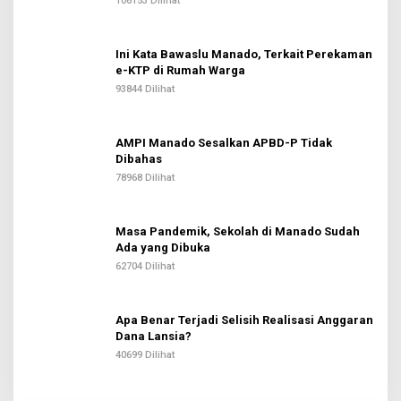
106153 Dilihat
Ini Kata Bawaslu Manado, Terkait Perekaman
e-KTP di Rumah Warga
93844 Dilihat
AMPI Manado Sesalkan APBD-P Tidak
Dibahas
78968 Dilihat
Masa Pandemik, Sekolah di Manado Sudah
Ada yang Dibuka
62704 Dilihat
Apa Benar Terjadi Selisih Realisasi Anggaran
Dana Lansia?
40699 Dilihat