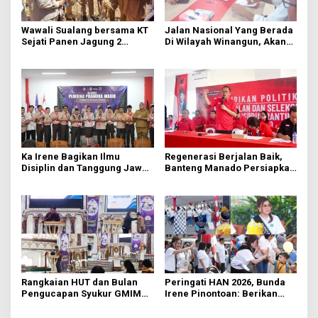
Wawali Sualang bersama KT
Jalan Nasional Yang Berada
Sejati Panen Jagung 2
Di Wilayah Winangun, Akan
Hektare di Paniki Bawah
Segera Diperbaiki Oleh BPJN
Ka Irene Bagikan Ilmu
Regenerasi Berjalan Baik,
Disiplin dan Tanggung Jawab
Banteng Manado Persiapkan
di KMD Kwartir Cabang
562 Kader Turun ke Akar
Manado
Rumput
Rangkaian HUT dan Bulan
Peringati HAN 2026, Bunda
Pengucapan Syukur GMIM
Irene Pinontoan: Berikan
Syalom Karombasan
Ruang Bagi Anak untuk
Dimulai, Pandelaki:
Tampil Percaya Diri