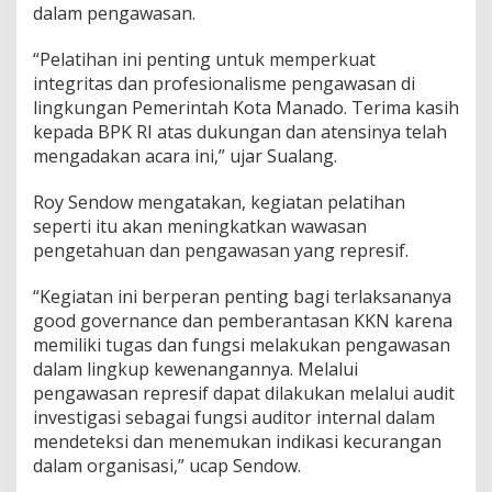
dalam pengawasan.
a
n
P
“Pelatihan ini penting untuk memperkuat
e
integritas dan profesionalisme pengawasan di
l
lingkungan Pemerintah Kota Manado. Terima kasih
a
kepada BPK RI atas dukungan dan atensinya telah
t
mengadakan acara ini,” ujar Sualang.
i
h
a
Roy Sendow mengatakan, kegiatan pelatihan
n
seperti itu akan meningkatkan wawasan
P
pengetahuan dan pengawasan yang represif.
e
m
e
“Kegiatan ini berperan penting bagi terlaksananya
r
good governance dan pemberantasan KKN karena
i
memiliki tugas dan fungsi melakukan pengawasan
k
dalam lingkup kewenangannya. Melalui
s
pengawasan represif dapat dilakukan melalui audit
a
a
investigasi sebagai fungsi auditor internal dalam
n
mendeteksi dan menemukan indikasi kecurangan
i
dalam organisasi,” ucap Sendow.
n
v