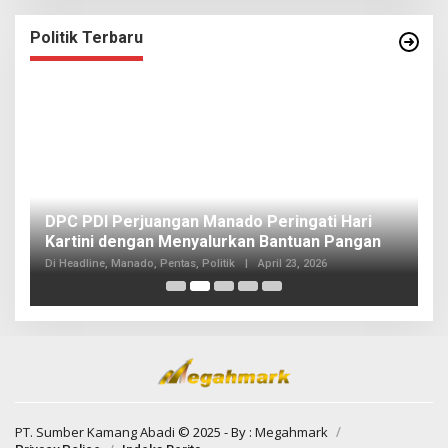
Politik Terbaru
I
DPC PDI Perjuangan Manado Peringati Hari
T
Kartini dengan Menyalurkan Bantuan Pangan
I
Di
Di Headline, Manado, Pentas, Politik
|
April 23, 2026
20
PT. Sumber Kamang Abadi
© 2025 - By :
Megahmark