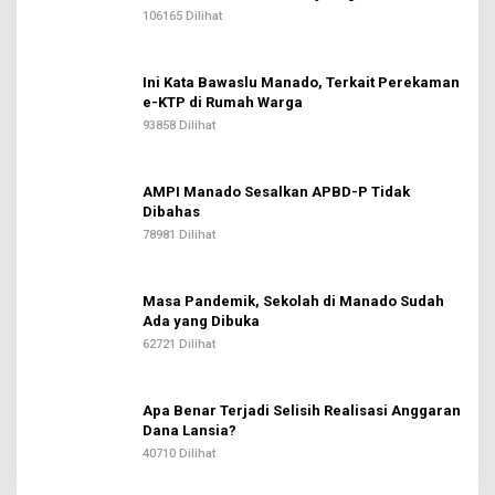
106165 Dilihat
Ini Kata Bawaslu Manado, Terkait Perekaman
e-KTP di Rumah Warga
93858 Dilihat
AMPI Manado Sesalkan APBD-P Tidak
Dibahas
78981 Dilihat
Masa Pandemik, Sekolah di Manado Sudah
Ada yang Dibuka
62721 Dilihat
Apa Benar Terjadi Selisih Realisasi Anggaran
Dana Lansia?
40710 Dilihat