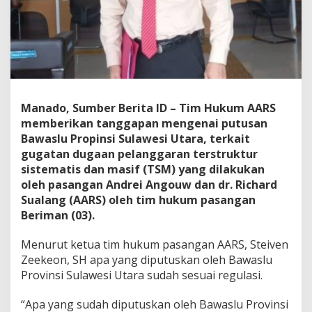
A
A
R
S
d
i
B
a
Manado, Sumber Berita ID – Tim Hukum AARS
w
a
memberikan tanggapan mengenai putusan
s
Bawaslu Propinsi Sulawesi Utara, terkait
l
gugatan dugaan pelanggaran terstruktur
u
sistematis dan masif (TSM) yang dilakukan
S
oleh pasangan Andrei Angouw dan dr. Richard
u
l
Sualang (AARS) oleh tim hukum pasangan
u
Beriman (03).
t
Menurut ketua tim hukum pasangan AARS, Steiven
Zeekeon, SH apa yang diputuskan oleh Bawaslu
Provinsi Sulawesi Utara sudah sesuai regulasi.
“Apa yang sudah diputuskan oleh Bawaslu Provinsi