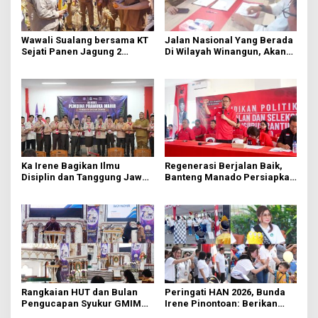
Wawali Sualang bersama KT
Jalan Nasional Yang Berada
Sejati Panen Jagung 2
Di Wilayah Winangun, Akan
Hektare di Paniki Bawah
Segera Diperbaiki Oleh BPJN
Ka Irene Bagikan Ilmu
Regenerasi Berjalan Baik,
Disiplin dan Tanggung Jawab
Banteng Manado Persiapkan
di KMD Kwartir Cabang
562 Kader Turun ke Akar
Manado
Rumput
Rangkaian HUT dan Bulan
Peringati HAN 2026, Bunda
Pengucapan Syukur GMIM
Irene Pinontoan: Berikan
Syalom Karombasan
Ruang Bagi Anak untuk