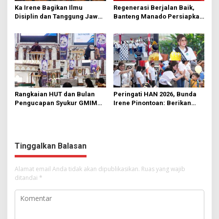
Ka Irene Bagikan Ilmu
Regenerasi Berjalan Baik,
Disiplin dan Tanggung Jawab
Banteng Manado Persiapkan
di KMD Kwartir Cabang
562 Kader Turun ke Akar
Manado
Rumput
Rangkaian HUT dan Bulan
Peringati HAN 2026, Bunda
Pengucapan Syukur GMIM
Irene Pinontoan: Berikan
Syalom Karombasan
Ruang Bagi Anak untuk
Dimulai, Pandelaki:
Tampil Percaya Diri
Kemuliaan Hanya Bagi
Tuhan Yesus
Tinggalkan Balasan
Alamat email Anda tidak akan dipublikasikan.
Ruas yang wajib
ditandai
*