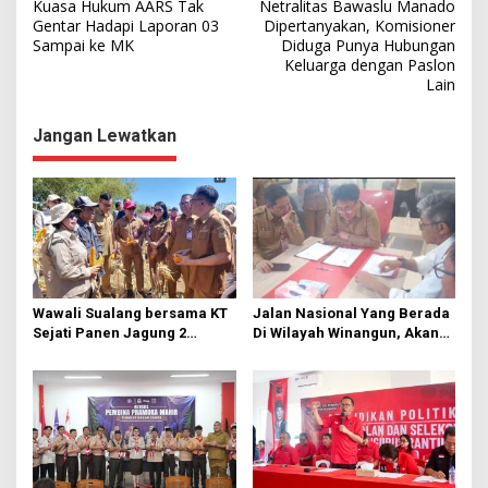
Kuasa Hukum AARS Tak
Netralitas Bawaslu Manado
a
Gentar Hadapi Laporan 03
Dipertanyakan, Komisioner
Sampai ke MK
Diduga Punya Hubungan
v
Keluarga dengan Paslon
i
Lain
g
Jangan Lewatkan
a
s
i
p
o
s
Wawali Sualang bersama KT
Jalan Nasional Yang Berada
Sejati Panen Jagung 2
Di Wilayah Winangun, Akan
Hektare di Paniki Bawah
Segera Diperbaiki Oleh BPJN