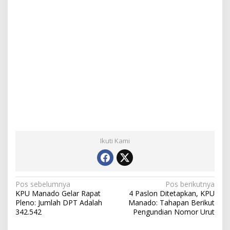
Ikuti Kami
N
Pos sebelumnya
Pos berikutnya
KPU Manado Gelar Rapat
4 Paslon Ditetapkan, KPU
a
Pleno: Jumlah DPT Adalah
Manado: Tahapan Berikut
342.542
Pengundian Nomor Urut
v
i