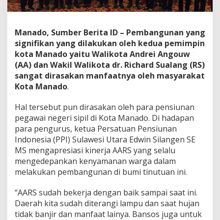
a
k
a
Manado, Sumber Berita ID – Pembangunan yang
n
M
signifikan yang dilakukan oleh kedua pemimpin
a
kota Manado yaitu Walikota Andrei Angouw
n
(AA) dan Wakil Walikota dr. Richard Sualang (RS)
f
sangat dirasakan manfaatnya oleh masyarakat
a
a
Kota Manado
.
t
P
Hal tersebut pun dirasakan oleh para pensiunan
e
pegawai negeri sipil di Kota Manado. Di hadapan
m
para pengurus, ketua Persatuan Pensiunan
b
a
Indonesia (PPI) Sulawesi Utara Edwin Silangen SE
n
MS mengapresiasi kinerja AARS yang selalu
g
mengedepankan kenyamanan warga dalam
u
melakukan pembangunan di bumi tinutuan ini.
n
a
n
“AARS sudah bekerja dengan baik sampai saat ini.
o
Daerah kita sudah diterangi lampu dan saat hujan
l
tidak banjir dan manfaat lainya. Bansos juga untuk
e