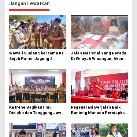
Jangan Lewatkan
g
a
s
i
p
o
Wawali Sualang bersama KT
Jalan Nasional Yang Berada
s
Sejati Panen Jagung 2
Di Wilayah Winangun, Akan
Hektare di Paniki Bawah
Segera Diperbaiki Oleh BPJN
Ka Irene Bagikan Ilmu
Regenerasi Berjalan Baik,
Disiplin dan Tanggung Jawab
Banteng Manado Persiapkan
di KMD Kwartir Cabang
562 Kader Turun ke Akar
Manado
Rumput