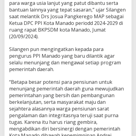
para warga usia lanjut yang patut dibantu serta
h
bantuan lainnya yang tepat sasaran,” ujar Silangen
A
A
saat melantik Drs Josua Pangkerego MAP sebagai
R
Ketua DPC PPI Kota Manado periodd 2024-2029 di
S
ruang rapat BKPSDM kota Manado, Jumat
(20/09/2024).
Silangen pun mengingatkan kepada para
pengurus PPI Manado yang baru dilantik agar
selalu menunjang dan mengawal setiap program
pemerintah daerah.
“Betapa besar potensi para pensiunan untuk
menunjang pemerintah daerah guna mewujudkan
pemerintahan yang bersih dan pembangunan
berkelanjutan, serta masyarakat maju dan
sejahtera alasannya warga pensiunan sarat
pengalaman dan integritasnya teruji saat purna
tugas. Karena itu harus riang gembira,
mengabdikan diri bersinergi dengan pemerintah
Kota Manado dibawah kepemimpinan Andrei