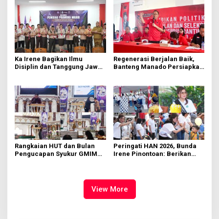
Ka Irene Bagikan Ilmu
Regenerasi Berjalan Baik,
Disiplin dan Tanggung Jawab
Banteng Manado Persiapkan
di KMD Kwartir Cabang
562 Kader Turun ke Akar
Manado
Rumput
Rangkaian HUT dan Bulan
Peringati HAN 2026, Bunda
Pengucapan Syukur GMIM
Irene Pinontoan: Berikan
Syalom Karombasan
Ruang Bagi Anak untuk
Dimulai, Pandelaki:
Tampil Percaya Diri
Kemuliaan Hanya Bagi
Tuhan Yesus
View More