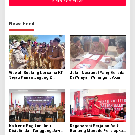
News Feed
Wawali Sualang bersama KT
Jalan Nasional Yang Berada
Sejati Panen Jagung 2
Di Wilayah Winangun, Akan
Hektare di Paniki Bawah
Segera Diperbaiki Oleh BPJN
Ka Irene Bagikan Ilmu
Regenerasi Berjalan Baik,
Disiplin dan Tanggung Jawab
Banteng Manado Persiapkan