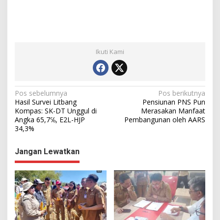
Ikuti Kami
N
Pos sebelumnya
Pos berikutnya
Hasil Survei Litbang
Pensiunan PNS Pun
a
Kompas: SK-DT Unggul di
Merasakan Manfaat
Angka 65,7℅, E2L-HJP
Pembangunan oleh AARS
v
34,3%
i
g
Jangan Lewatkan
a
s
i
p
o