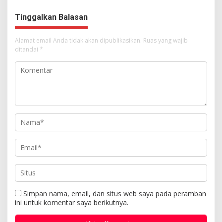
Kemuliaan Hanya Bagi
Tuhan Yesus
Tinggalkan Balasan
Alamat email Anda tidak akan dipublikasikan.
Ruas yang wajib
ditandai
*
Simpan nama, email, dan situs web saya pada peramban
ini untuk komentar saya berikutnya.