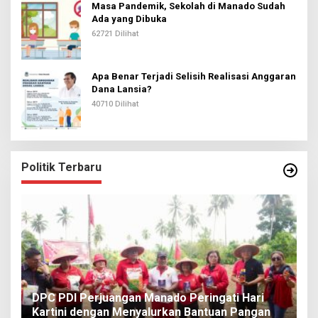
Masa Pandemik, Sekolah di Manado Sudah
Ada yang Dibuka
62721 Dilihat
Apa Benar Terjadi Selisih Realisasi Anggaran
Dana Lansia?
40710 Dilihat
Politik Terbaru
I
DPC PDI Perjuangan Manado Peringati Hari
T
Kartini dengan Menyalurkan Bantuan Pangan
I
Di