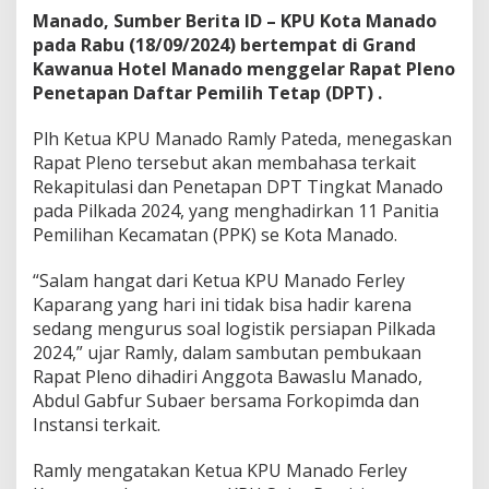
l
Manado, Sumber Berita ID – KPU Kota Manado
e
pada Rabu (18/09/2024) bertempat di Grand
n
Kawanua Hotel Manado menggelar Rapat Pleno
o
Penetapan Daftar Pemilih Tetap (DPT) .
:
J
u
Plh Ketua KPU Manado Ramly Pateda, menegaskan
m
Rapat Pleno tersebut akan membahasa terkait
l
Rekapitulasi dan Penetapan DPT Tingkat Manado
a
pada Pilkada 2024, yang menghadirkan 11 Panitia
h
D
Pemilihan Kecamatan (PPK) se Kota Manado.
P
T
“Salam hangat dari Ketua KPU Manado Ferley
A
Kaparang yang hari ini tidak bisa hadir karena
d
sedang mengurus soal logistik persiapan Pilkada
a
l
2024,” ujar Ramly, dalam sambutan pembukaan
a
Rapat Pleno dihadiri Anggota Bawaslu Manado,
h
Abdul Gabfur Subaer bersama Forkopimda dan
3
Instansi terkait.
4
2
.
Ramly mengatakan Ketua KPU Manado Ferley
5