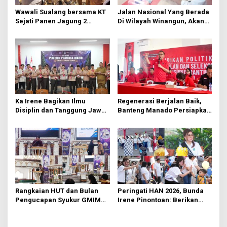
s
Wawali Sualang bersama KT
Jalan Nasional Yang Berada
Sejati Panen Jagung 2
Di Wilayah Winangun, Akan
Hektare di Paniki Bawah
Segera Diperbaiki Oleh BPJN
Ka Irene Bagikan Ilmu
Regenerasi Berjalan Baik,
Disiplin dan Tanggung Jawab
Banteng Manado Persiapkan
di KMD Kwartir Cabang
562 Kader Turun ke Akar
Manado
Rumput
Rangkaian HUT dan Bulan
Peringati HAN 2026, Bunda
Pengucapan Syukur GMIM
Irene Pinontoan: Berikan
Syalom Karombasan
Ruang Bagi Anak untuk
Dimulai, Pandelaki:
Tampil Percaya Diri