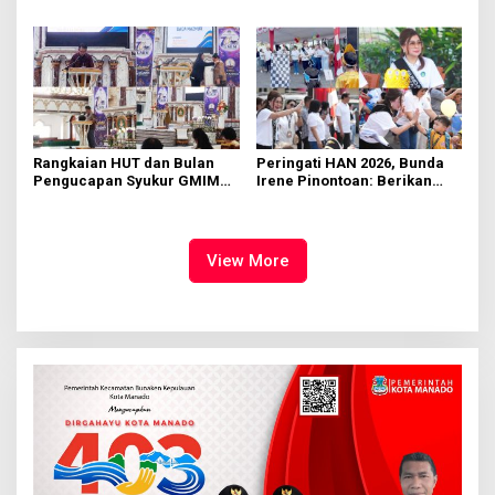
di KMD Kwartir Cabang
562 Kader Turun ke Akar
Manado
Rumput
Rangkaian HUT dan Bulan
Peringati HAN 2026, Bunda
Pengucapan Syukur GMIM
Irene Pinontoan: Berikan
Syalom Karombasan
Ruang Bagi Anak untuk
Dimulai, Pandelaki:
Tampil Percaya Diri
Kemuliaan Hanya Bagi
Tuhan Yesus
View More