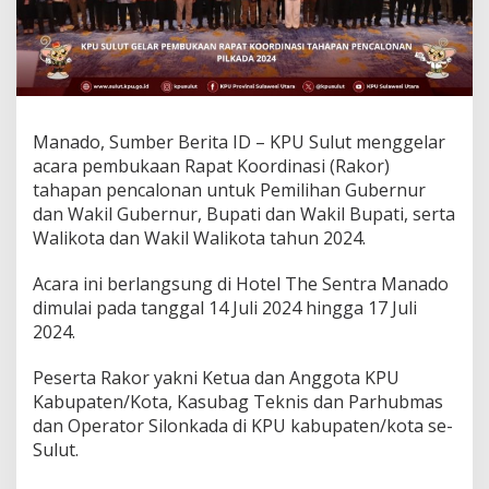
k
a
d
a
,
K
P
Manado, Sumber Berita ID – KPU Sulut menggelar
U
acara pembukaan Rapat Koordinasi (Rakor)
S
tahapan pencalonan untuk Pemilihan Gubernur
u
l
dan Wakil Gubernur, Bupati dan Wakil Bupati, serta
u
Walikota dan Wakil Walikota tahun 2024.
t
:
Acara ini berlangsung di Hotel The Sentra Manado
P
dimulai pada tanggal 14 Juli 2024 hingga 17 Juli
e
s
2024.
e
r
Peserta Rakor yakni Ketua dan Anggota KPU
t
Kabupaten/Kota, Kasubag Teknis dan Parhubmas
a
dan Operator Silonkada di KPU kabupaten/kota se-
H
a
Sulut.
r
u