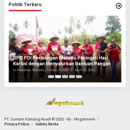
Politik Terbaru
I
DPC PDI Perjuangan Manado Peringati Hari
T
Kartini dengan Menyalurkan Bantuan Pangan
I
Di
Di Headline, Manado, Pentas, Politik
|
April 23, 2026
20
PT. Sumber Kamang Abadi
© 2025 - By :
Megahmark
Privacy Police
Indeks Berita