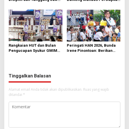
di KMD Kwartir Cabang
562 Kader Turun ke Akar
Manado
Rumput
Rangkaian HUT dan Bulan
Peringati HAN 2026, Bunda
Pengucapan Syukur GMIM
Irene Pinontoan: Berikan
Syalom Karombasan
Ruang Bagi Anak untuk
Dimulai, Pandelaki:
Tampil Percaya Diri
Kemuliaan Hanya Bagi
Tuhan Yesus
Tinggalkan Balasan
Alamat email Anda tidak akan dipublikasikan.
Ruas yang wajib
ditandai
*