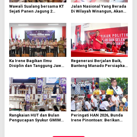
Wawali Sualang bersama KT
Jalan Nasional Yang Berada
Sejati Panen Jagung 2
Di Wilayah Winangun, Akan
Hektare di Paniki Bawah
Segera Diperbaiki Oleh BPJN
Ka Irene Bagikan Ilmu
Regenerasi Berjalan Baik,
Disiplin dan Tanggung Jawab
Banteng Manado Persiapkan
di KMD Kwartir Cabang
562 Kader Turun ke Akar
Manado
Rumput
Rangkaian HUT dan Bulan
Peringati HAN 2026, Bunda
Pengucapan Syukur GMIM
Irene Pinontoan: Berikan
Syalom Karombasan
Ruang Bagi Anak untuk
Dimulai, Pandelaki:
Tampil Percaya Diri
Kemuliaan Hanya Bagi