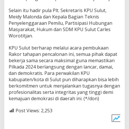
a
Selain itu hadir pula Plt. Sekretaris KPU Sulut,
s
S
Meidy Malonda dan Kepala Bagian Teknis
e
Penyelenggaraan Pemilu, Partisipasi Hubungan
r
Masyarakat, Hukum dan SDM KPU Sulut Carles
t
Worotitjan.
a
B
e
KPU Sulut berharap melalui acara pembukaan
r
Rakor tahapan pencalonan ini, semua pihak dapat
i
bekerja sama secara maksimal guna memastikan
n
Pilkada 2024 berlangsung dengan lancar, damai,
t
e
dan demokratis. Para perwakilan KPU
g
kabupaten/kota di Sulut pun diharapkan bisa lebih
r
berkomitmen untuk menjalankan tugasnya dengan
i
profesionalitas serta integritas yang tinggi demi
t
kemajuan demokrasi di daerah ini. (*/don)
a
s
Post Views:
2,253