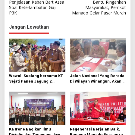
Penjelasan Kaban Bart Assa
Bantu Ringankan
a
Soal Keterlambatan Gaji
Masyarakat, Pemkot
P3K
Manado Gelar Pasar Murah
v
i
Jangan Lewatkan
g
a
s
i
p
o
Wawali Sualang bersama KT
Jalan Nasional Yang Berada
s
Sejati Panen Jagung 2
Di Wilayah Winangun, Akan
Hektare di Paniki Bawah
Segera Diperbaiki Oleh BPJN
Ka Irene Bagikan Ilmu
Regenerasi Berjalan Baik,
Disiplin dan Tanggung Jawab
Banteng Manado Persiapkan