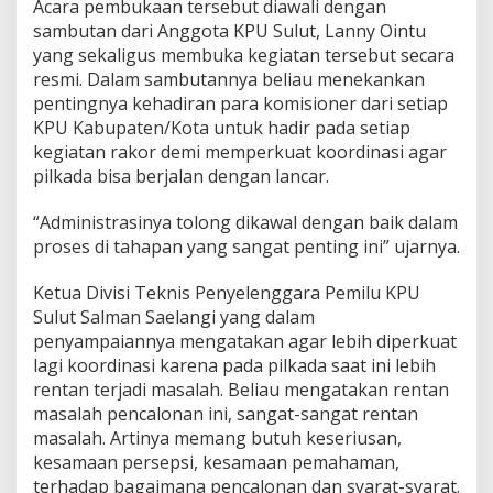
Acara pembukaan tersebut diawali dengan
s
sambutan dari Anggota KPU Sulut, Lanny Ointu
B
yang sekaligus membuka kegiatan tersebut secara
e
r
resmi. Dalam sambutannya beliau menekankan
k
pentingnya kehadiran para komisioner dari setiap
o
KPU Kabupaten/Kota untuk hadir pada setiap
m
kegiatan rakor demi memperkuat koordinasi agar
i
pilkada bisa berjalan dengan lancar.
t
m
e
“Administrasinya tolong dikawal dengan baik dalam
n
proses di tahapan yang sangat penting ini” ujarnya.
P
r
Ketua Divisi Teknis Penyelenggara Pemilu KPU
o
f
Sulut Salman Saelangi yang dalam
e
penyampaiannya mengatakan agar lebih diperkuat
s
lagi koordinasi karena pada pilkada saat ini lebih
i
rentan terjadi masalah. Beliau mengatakan rentan
o
masalah pencalonan ini, sangat-sangat rentan
n
a
masalah. Artinya memang butuh keseriusan,
l
kesamaan persepsi, kesamaan pemahaman,
i
terhadap bagaimana pencalonan dan syarat-syarat.
t