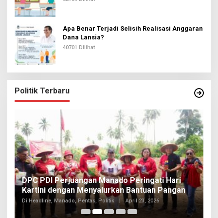
Apa Benar Terjadi Selisih Realisasi Anggaran
Dana Lansia?
40701 Dilihat
Politik Terbaru
I
DPC PDI Perjuangan Manado Peringati Hari
T
Kartini dengan Menyalurkan Bantuan Pangan
I
Di
Di Headline, Manado, Pentas, Politik
|
April 23, 2026
20