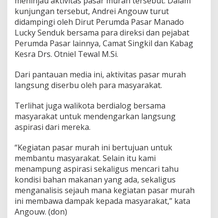
meninjau aktivitas pasar murah tersebut. Dalam
a
kunjungan tersebut, Andrei Angouw turut
r
didampingi oleh Dirut Perumda Pasar Manado
M
Lucky Senduk bersama para direksi dan pejabat
u
r
Perumda Pasar lainnya, Camat Singkil dan Kabag
a
Kesra Drs. Otniel Tewal M.Si.
h
Dari pantauan media ini, aktivitas pasar murah
langsung diserbu oleh para masyarakat.
Terlihat juga walikota berdialog bersama
masyarakat untuk mendengarkan langsung
aspirasi dari mereka.
“Kegiatan pasar murah ini bertujuan untuk
membantu masyarakat. Selain itu kami
menampung aspirasi sekaligus mencari tahu
kondisi bahan makanan yang ada, sekaligus
menganalisis sejauh mana kegiatan pasar murah
ini membawa dampak kepada masyarakat,” kata
Angouw. (don)