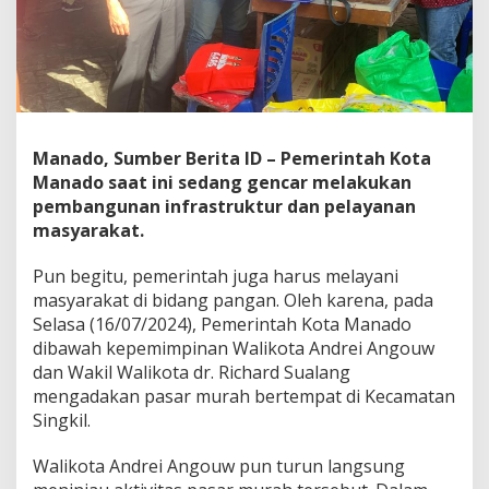
a
k
a
t
,
P
e
m
Manado, Sumber Berita ID – Pemerintah Kota
k
Manado saat ini sedang gencar melakukan
o
pembangunan infrastruktur dan pelayanan
t
masyarakat.
M
a
n
Pun begitu, pemerintah juga harus melayani
a
masyarakat di bidang pangan. Oleh karena, pada
d
Selasa (16/07/2024), Pemerintah Kota Manado
o
dibawah kepemimpinan Walikota Andrei Angouw
G
e
dan Wakil Walikota dr. Richard Sualang
l
mengadakan pasar murah bertempat di Kecamatan
a
Singkil.
r
P
Walikota Andrei Angouw pun turun langsung
a
s