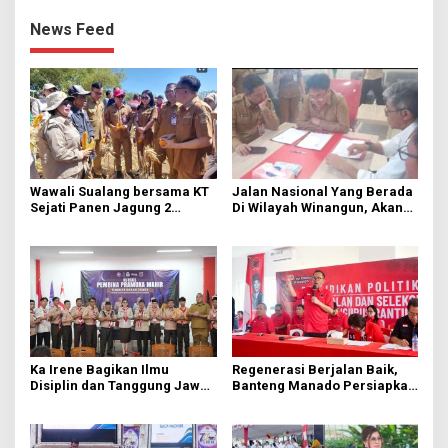
News Feed
Wawali Sualang bersama KT
Jalan Nasional Yang Berada
Sejati Panen Jagung 2
Di Wilayah Winangun, Akan
Hektare di Paniki Bawah
Segera Diperbaiki Oleh BPJN
Ka Irene Bagikan Ilmu
Regenerasi Berjalan Baik,
Disiplin dan Tanggung Jawab
Banteng Manado Persiapkan
di KMD Kwartir Cabang
562 Kader Turun ke Akar
Manado
Rumput