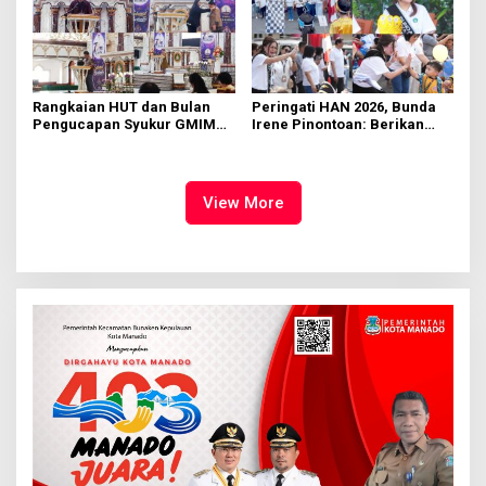
Rangkaian HUT dan Bulan
Peringati HAN 2026, Bunda
Pengucapan Syukur GMIM
Irene Pinontoan: Berikan
Syalom Karombasan
Ruang Bagi Anak untuk
Dimulai, Pandelaki:
Tampil Percaya Diri
Kemuliaan Hanya Bagi
Tuhan Yesus
View More