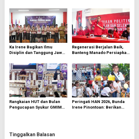
Hektare di Paniki Bawah
Segera Diperbaiki Oleh BPJN
Ka Irene Bagikan Ilmu
Regenerasi Berjalan Baik,
Disiplin dan Tanggung Jawab
Banteng Manado Persiapkan
di KMD Kwartir Cabang
562 Kader Turun ke Akar
Manado
Rumput
Rangkaian HUT dan Bulan
Peringati HAN 2026, Bunda
Pengucapan Syukur GMIM
Irene Pinontoan: Berikan
Syalom Karombasan
Ruang Bagi Anak untuk
Dimulai, Pandelaki:
Tampil Percaya Diri
Kemuliaan Hanya Bagi
Tuhan Yesus
Tinggalkan Balasan