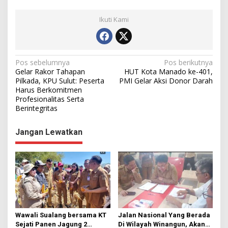
Ikuti Kami
N
Pos sebelumnya
Pos berikutnya
Gelar Rakor Tahapan
HUT Kota Manado ke-401,
a
Pilkada, KPU Sulut: Peserta
PMI Gelar Aksi Donor Darah
Harus Berkomitmen
v
Profesionalitas Serta
i
Berintegritas
g
Jangan Lewatkan
a
s
i
p
o
s
Wawali Sualang bersama KT
Jalan Nasional Yang Berada
Sejati Panen Jagung 2
Di Wilayah Winangun, Akan