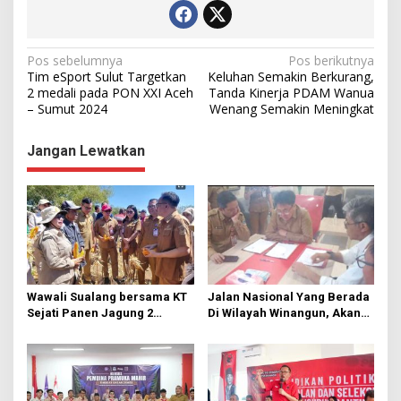
N
Pos sebelumnya
Pos berikutnya
Tim eSport Sulut Targetkan
Keluhan Semakin Berkurang,
a
2 medali pada PON XXI Aceh
Tanda Kinerja PDAM Wanua
– Sumut 2024
Wenang Semakin Meningkat
v
i
Jangan Lewatkan
g
a
s
i
p
o
Wawali Sualang bersama KT
Jalan Nasional Yang Berada
s
Sejati Panen Jagung 2
Di Wilayah Winangun, Akan
Hektare di Paniki Bawah
Segera Diperbaiki Oleh BPJN