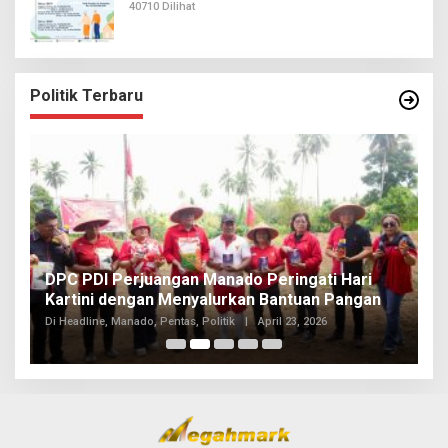
40710 Dilihat
Politik Terbaru
I
DPC PDI Perjuangan Manado Peringati Hari
T
Kartini dengan Menyalurkan Bantuan Pangan
I
Di
Di Headline, Manado, Pentas, Politik
|
April 23, 2026
20