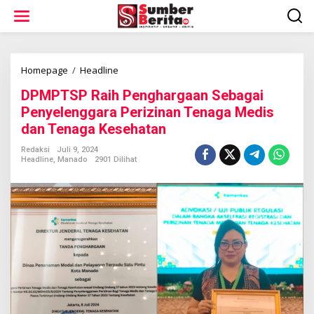
L
e
w
a
t
i
Homepage
/
Headline
D
k
P
DPMPTSP Raih Penghargaan Sebagai
e
M
k
P
Penyelenggara Perizinan Tenaga Medis
o
T
dan Tenaga Kesehatan
n
S
t
P
Redaksi
Juli 9, 2024
e
R
Headline
,
Manado
2901 Dilihat
n
a
i
h
P
e
n
g
h
a
r
g
a