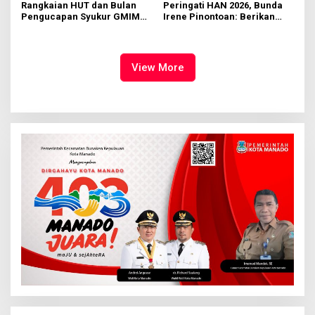
Rangkaian HUT dan Bulan
Peringati HAN 2026, Bunda
Pengucapan Syukur GMIM
Irene Pinontoan: Berikan
Syalom Karombasan
Ruang Bagi Anak untuk
Dimulai, Pandelaki:
Tampil Percaya Diri
Kemuliaan Hanya Bagi
Tuhan Yesus
View More