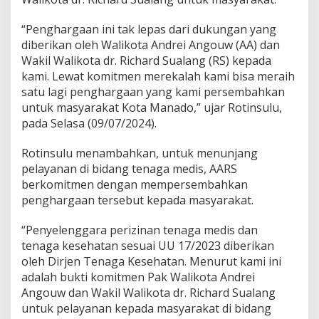
i
z
“Penghargaan ini tak lepas dari dukungan yang
i
diberikan oleh Walikota Andrei Angouw (AA) dan
n
Wakil Walikota dr. Richard Sualang (RS) kepada
a
n
kami. Lewat komitmen merekalah kami bisa meraih
T
satu lagi penghargaan yang kami persembahkan
e
untuk masyarakat Kota Manado,” ujar Rotinsulu,
n
pada Selasa (09/07/2024).
a
g
a
Rotinsulu menambahkan, untuk menunjang
M
pelayanan di bidang tenaga medis, AARS
e
berkomitmen dengan mempersembahkan
d
penghargaan tersebut kepada masyarakat.
i
s
d
“Penyelenggara perizinan tenaga medis dan
a
tenaga kesehatan sesuai UU 17/2023 diberikan
n
oleh Dirjen Tenaga Kesehatan. Menurut kami ini
T
adalah bukti komitmen Pak Walikota Andrei
e
Angouw dan Wakil Walikota dr. Richard Sualang
n
a
untuk pelayanan kepada masyarakat di bidang
g