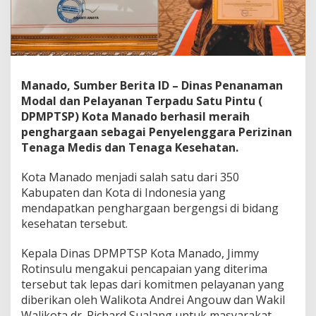
a
n
S
e
b
a
Manado, Sumber Berita ID – Dinas Penanaman
g
a
Modal dan Pelayanan Terpadu Satu Pintu (
i
DPMPTSP) Kota Manado berhasil meraih
P
penghargaan sebagai Penyelenggara Perizinan
e
Tenaga Medis dan Tenaga Kesehatan.
n
y
e
Kota Manado menjadi salah satu dari 350
l
Kabupaten dan Kota di Indonesia yang
e
mendapatkan penghargaan bergengsi di bidang
n
kesehatan tersebut.
g
g
a
Kepala Dinas DPMPTSP Kota Manado, Jimmy
r
Rotinsulu mengakui pencapaian yang diterima
a
tersebut tak lepas dari komitmen pelayanan yang
P
diberikan oleh Walikota Andrei Angouw dan Wakil
e
r
Walikota dr. Richard Sualang untuk masyarakat.