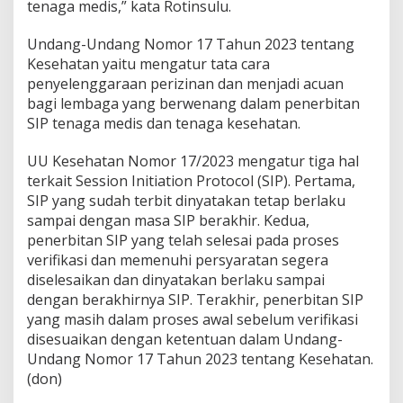
tenaga medis,” kata Rotinsulu.
a
K
Undang-Undang Nomor 17 Tahun 2023 tentang
e
Kesehatan yaitu mengatur tata cara
s
e
penyelenggaraan perizinan dan menjadi acuan
h
bagi lembaga yang berwenang dalam penerbitan
a
SIP tenaga medis dan tenaga kesehatan.
t
a
UU Kesehatan Nomor 17/2023 mengatur tiga hal
n
terkait Session Initiation Protocol (SIP). Pertama,
SIP yang sudah terbit dinyatakan tetap berlaku
sampai dengan masa SIP berakhir. Kedua,
penerbitan SIP yang telah selesai pada proses
verifikasi dan memenuhi persyaratan segera
diselesaikan dan dinyatakan berlaku sampai
dengan berakhirnya SIP. Terakhir, penerbitan SIP
yang masih dalam proses awal sebelum verifikasi
disesuaikan dengan ketentuan dalam Undang-
Undang Nomor 17 Tahun 2023 tentang Kesehatan.
(don)