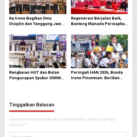
Ka Irene Bagikan Ilmu
Regenerasi Berjalan Baik,
Disiplin dan Tanggung Jawab
Banteng Manado Persiapkan
di KMD Kwartir Cabang
562 Kader Turun ke Akar
Manado
Rumput
Rangkaian HUT dan Bulan
Peringati HAN 2026, Bunda
Pengucapan Syukur GMIM
Irene Pinontoan: Berikan
Syalom Karombasan
Ruang Bagi Anak untuk
Dimulai, Pandelaki:
Tampil Percaya Diri
Kemuliaan Hanya Bagi
Tuhan Yesus
Tinggalkan Balasan
Alamat email Anda tidak akan dipublikasikan.
Ruas yang wajib
ditandai
*