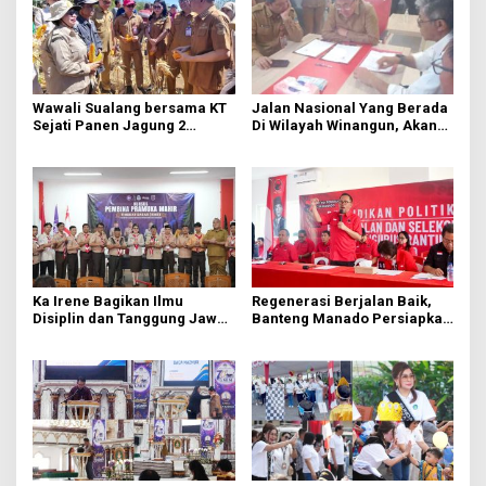
Wawali Sualang bersama KT
Jalan Nasional Yang Berada
Sejati Panen Jagung 2
Di Wilayah Winangun, Akan
Hektare di Paniki Bawah
Segera Diperbaiki Oleh BPJN
Ka Irene Bagikan Ilmu
Regenerasi Berjalan Baik,
Disiplin dan Tanggung Jawab
Banteng Manado Persiapkan
di KMD Kwartir Cabang
562 Kader Turun ke Akar
Manado
Rumput