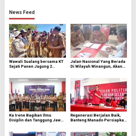
News Feed
Wawali Sualang bersama KT
Jalan Nasional Yang Berada
Sejati Panen Jagung 2
Di Wilayah Winangun, Akan
Hektare di Paniki Bawah
Segera Diperbaiki Oleh BPJN
Ka Irene Bagikan Ilmu
Regenerasi Berjalan Baik,
Disiplin dan Tanggung Jawab
Banteng Manado Persiapkan
di KMD Kwartir Cabang
562 Kader Turun ke Akar
Manado
Rumput