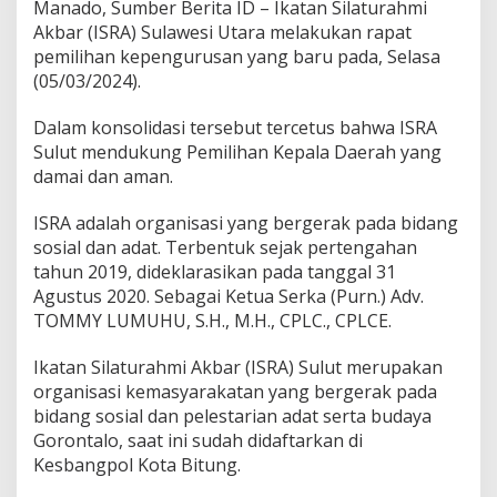
Manado, Sumber Berita ID – Ikatan Silaturahmi
d
Akbar (ISRA) Sulawesi Utara melakukan rapat
a
D
pemilihan kepengurusan yang baru pada, Selasa
a
(05/03/2024).
m
a
Dalam konsolidasi tersebut tercetus bahwa ISRA
i
Sulut mendukung Pemilihan Kepala Daerah yang
d
a
damai dan aman.
n
A
ISRA adalah organisasi yang bergerak pada bidang
m
sosial dan adat. Terbentuk sejak pertengahan
a
tahun 2019, dideklarasikan pada tanggal 31
n
Agustus 2020. Sebagai Ketua Serka (Purn.) Adv.
TOMMY LUMUHU, S.H., M.H., CPLC., CPLCE.
Ikatan Silaturahmi Akbar (ISRA) Sulut merupakan
organisasi kemasyarakatan yang bergerak pada
bidang sosial dan pelestarian adat serta budaya
Gorontalo, saat ini sudah didaftarkan di
Kesbangpol Kota Bitung.