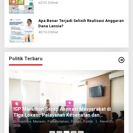
62721 Dilihat
Apa Benar Terjadi Selisih Realisasi Anggaran
Dana Lansia?
40710 Dilihat
Politik Terbaru
IGP Marathon Serap Aspirasi Masyarakat di
F
Tiga Lokasi: Pelayanan Kesehatan dan
I
Infrastruktur Mencuat
Di Headline, Manado, Pemerintahan, Pentas, Politik
|
Maret 31,
K
2026
Di