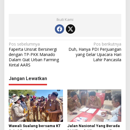
Ikuti Kami
N
Pos sebelumnya
Pos berikutnya
Faperta Unsrat Bersinergi
Duh, Hanya PDI Perjuangan
a
dengan TP-PKK Manado
yang Gelar Upacara Hari
Dalam Giat Urban Farming
Lahir Pancasila
v
Kintal AARS
i
g
Jangan Lewatkan
a
s
i
p
o
s
Wawali Sualang bersama KT
Jalan Nasional Yang Berada