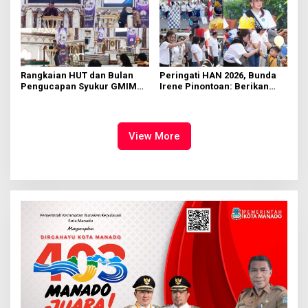
Rangkaian HUT dan Bulan
Peringati HAN 2026, Bunda
Pengucapan Syukur GMIM
Irene Pinontoan: Berikan
Syalom Karombasan
Ruang Bagi Anak untuk
Dimulai, Pandelaki:
Tampil Percaya Diri
Kemuliaan Hanya Bagi
Tuhan Yesus
View More