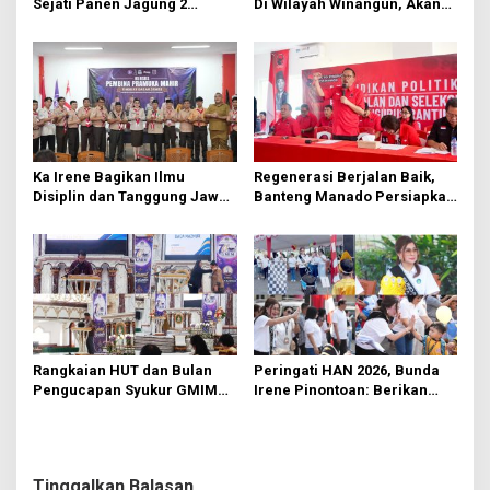
Sejati Panen Jagung 2
Di Wilayah Winangun, Akan
Hektare di Paniki Bawah
Segera Diperbaiki Oleh BPJN
Ka Irene Bagikan Ilmu
Regenerasi Berjalan Baik,
Disiplin dan Tanggung Jawab
Banteng Manado Persiapkan
di KMD Kwartir Cabang
562 Kader Turun ke Akar
Manado
Rumput
Rangkaian HUT dan Bulan
Peringati HAN 2026, Bunda
Pengucapan Syukur GMIM
Irene Pinontoan: Berikan
Syalom Karombasan
Ruang Bagi Anak untuk
Dimulai, Pandelaki:
Tampil Percaya Diri
Kemuliaan Hanya Bagi
Tuhan Yesus
Tinggalkan Balasan