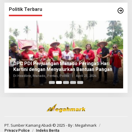
Politik Terbaru
I
DPC PDI Perjuangan Manado Peringati Hari
T
Kartini dengan Menyalurkan Bantuan Pangan
I
Di
Di Headline, Manado, Pentas, Politik
|
April 23, 2026
20
PT. Sumber Kamang Abadi
© 2025 - By :
Megahmark
Privacy Police
Indeks Berita