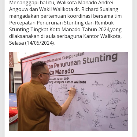
Menanggapi hal itu, Walikota Manado Andrei
k
Angouw dan Wakil Walikota dr. Richard Sualang
a
mengadakan pertemuan koordinasi bersama tim
n
A
Percepatan Penurunan Stunting dan Rembuk
n
Stunting Tingkat Kota Manado Tahun 2024,yang
g
dilaksanakan di aula serbaguna Kantor Walikota,
k
Selasa (14/05/2024).
a
S
t
u
n
t
i
n
g