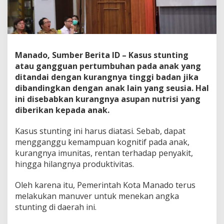
P
u
s
a
t
,
Manado, Sumber Berita ID – Kasus stunting
P
atau gangguan pertumbuhan pada anak yang
e
ditandai dengan kurangnya tinggi badan jika
m
dibandingkan dengan anak lain yang seusia. Hal
k
o
ini disebabkan kurangnya asupan nutrisi yang
t
diberikan kepada anak.
M
a
Kasus stunting ini harus diatasi. Sebab, dapat
n
mengganggu kemampuan kognitif pada anak,
a
d
kurangnya imunitas, rentan terhadap penyakit,
o
hingga hilangnya produktivitas.
T
e
Oleh karena itu, Pemerintah Kota Manado terus
r
melakukan manuver untuk menekan angka
u
s
stunting di daerah ini.
T
e