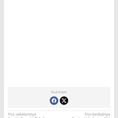
Ikuti Kami
N
Pos sebelumnya
Pos berikutnya