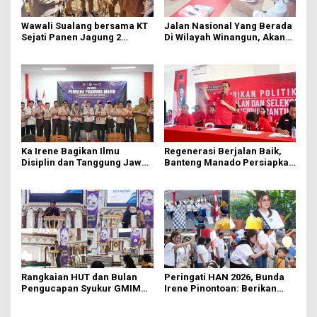
Wawali Sualang bersama KT
Jalan Nasional Yang Berada
Sejati Panen Jagung 2
Di Wilayah Winangun, Akan
Hektare di Paniki Bawah
Segera Diperbaiki Oleh BPJN
Ka Irene Bagikan Ilmu
Regenerasi Berjalan Baik,
Disiplin dan Tanggung Jawab
Banteng Manado Persiapkan
di KMD Kwartir Cabang
562 Kader Turun ke Akar
Manado
Rumput
Rangkaian HUT dan Bulan
Peringati HAN 2026, Bunda
Pengucapan Syukur GMIM
Irene Pinontoan: Berikan
Syalom Karombasan
Ruang Bagi Anak untuk
Dimulai, Pandelaki:
Tampil Percaya Diri