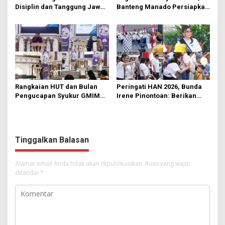
Disiplin dan Tanggung Jawab
Banteng Manado Persiapkan
di KMD Kwartir Cabang
562 Kader Turun ke Akar
Manado
Rumput
Rangkaian HUT dan Bulan
Peringati HAN 2026, Bunda
Pengucapan Syukur GMIM
Irene Pinontoan: Berikan
Syalom Karombasan
Ruang Bagi Anak untuk
Dimulai, Pandelaki:
Tampil Percaya Diri
Kemuliaan Hanya Bagi
Tuhan Yesus
Tinggalkan Balasan
Alamat email Anda tidak akan dipublikasikan.
Ruas yang wajib
ditandai
*