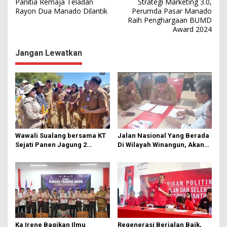
Panitia Remaja Teladan
Strategi Marketing 3.0,
a
Rayon Dua Manado Dilantik
Perumda Pasar Manado
Raih Penghargaan BUMD
v
Award 2024
i
g
Jangan Lewatkan
a
s
i
p
o
s
Wawali Sualang bersama KT
Jalan Nasional Yang Berada
Sejati Panen Jagung 2
Di Wilayah Winangun, Akan
Hektare di Paniki Bawah
Segera Diperbaiki Oleh BPJN
Ka Irene Bagikan Ilmu
Regenerasi Berjalan Baik,